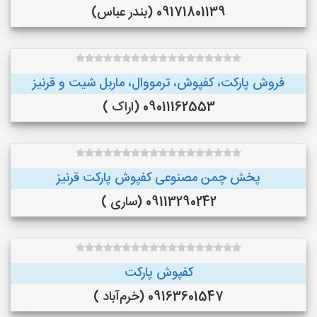
09171801139 (بندر عباس)
فروش پارکت، کفپوش، ترمووال، ماربل شیت و قرنیز
09011162553 (اراک )
پخش چمن مصنوعی کفپوش پارکت قرنیز
09113290242 (ساری )
کفپوش پارکت
09163601547 (خرم‌آباد )