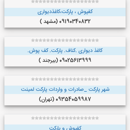
کفپوش ، پارکت،کاغذدیواری
09190340832 (مشهد )
کاغذ دیواری .کناف. پارکت. کف پوش.
09025613999 (بیرجند )
شهر پارکت _صادرات و واردات پارکت لمینت
09354059987 (تهران)
کفپوش و پارکت