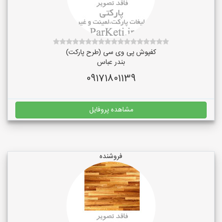
کفپوش پی وی سی (طرح پارکت)
بندر عباس
09171801139
مشاهده پروفایل
فروشنده