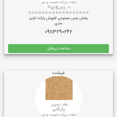
پخش چمن مصنوعی کفپوش پارکت قرنیز
ساری
09113290242
مشاهده پروفایل
فروشنده