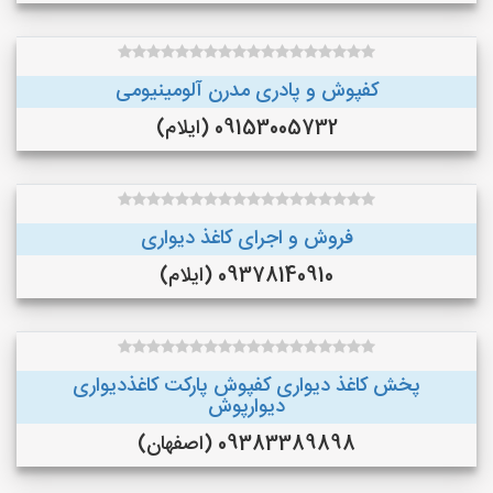
کفپوش و پادری مدرن آلومینیومی
09153005732 (ایلام)
فروش و اجرای کاغذ دیواری
09378140910 (ایلام)
پخش کاغذ دیواری کفپوش پارکت کاغذدیواری
دیوارپوش
09383389898 (اصفهان)