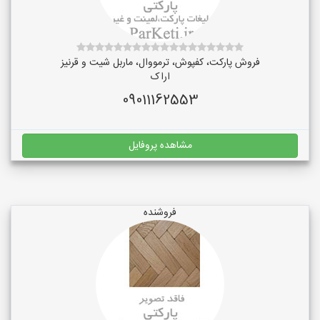
فروش پارکت، کفپوش، ترمووال، ماربل شیت و قرنیز
اراک
09011162553
مشاهده پروفایل
فروشنده