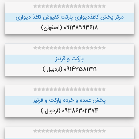
مرکز پخش کاغذدیواری پارکت کفپوش کاغذ دیواری
09138993618 (اصفهان)
پارکت و قرنیز
09143581321 (اردبیل )
پخش عمده و خرده پارکت و قرنیز
09386302374 (اردبیل )