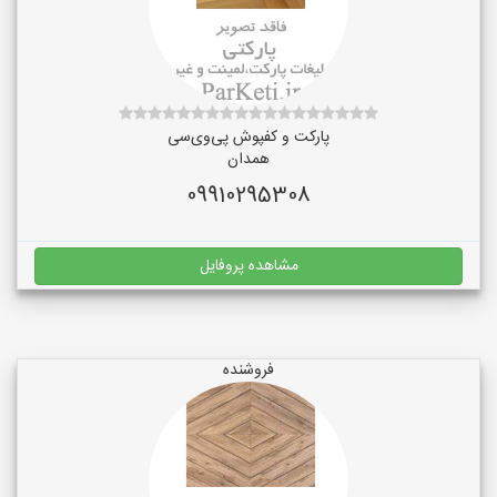
پارکت و کفپوش پی‌وی‌سی
همدان
09910295308
مشاهده پروفایل
فروشنده