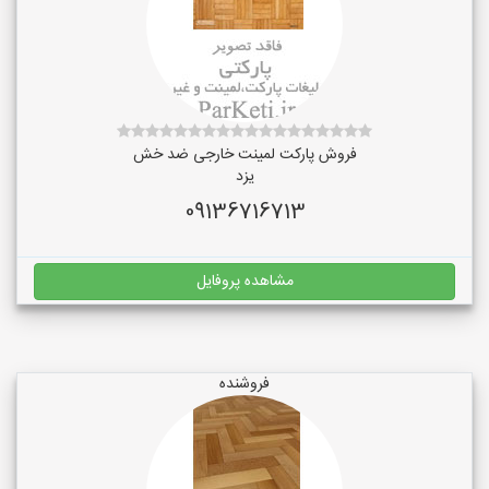
فروش پارکت لمینت خارجی ضد خش
یزد
09136716713
مشاهده پروفایل
فروشنده