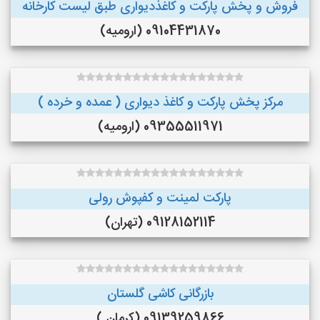
فروش و پخش پارکت و کاغذدیواری طبق لیست کارخانه
09104431870 (ارومیه)
مرکز پخش پارکت و کاغذ دیواری ( عمده و خرده )
09355511971 (ارومیه)
پارکت لمینت و کفپوش رولی
09128152114 (تهران)
بازرگانی کاشی گلستان
09139259866 (کرمان )