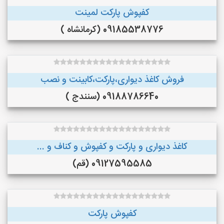
کفپوش پارکت لمینت
09185538776 (کرمانشاه )
فروش کاغذ دیواری،پارکت،کابینت و نصب
09188786640 (سنندج )
کاغذ دیواری و پارکت و کفپوش و کناف و ...
09127595585 (قم)
کفپوش پارکت