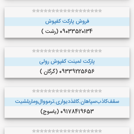
فروش پارکت کفپوش
09033520134 (رشت )
پارکت لمینت کفپوش رولی
09339225656 (گرگان )
سقف‌کاذب‌سپاهان‌.کاغذ‌دیواری.ترمووال‌و‌ماربلشیت
09178419653 (یاسوج)