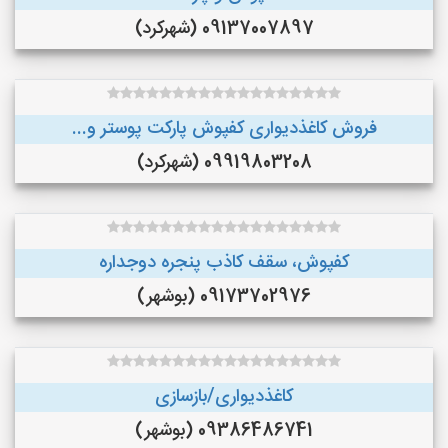
09137007897 (شهرکرد)
فروش کاغذدیواری کفپوش پارکت پوستر و...
09919803208 (شهرکرد)
کفپوش، سقف کاذب پنجره دوجداره
09173702976 (بوشهر)
کاغذدیواری/بازسازی
09386486741 (بوشهر)