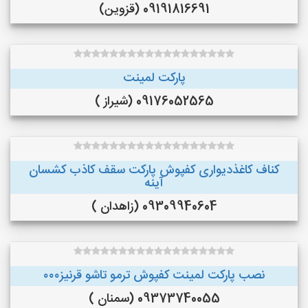
09191816691 (قزوین)
پارکت لمینت
09176052565 (شیراز )
کناف کاغذدیواری کفپوش پارکت سقف کاذب کشسان
آینه
09309940604 (زاهدان )
نصب پارکت لمینت کفپوش ترمو تاشو قرنیز۰۰۰
09373740055 (سمنان )