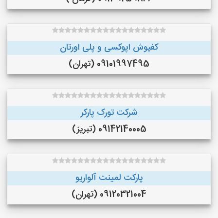
کفپوش اپوکسی و پلی اورتان
09101997495 (تهران)
شرکت تورک پارکر
09142140005 (تبریز)
پارکت لمینت آلواریو
09120321004 (تهران)