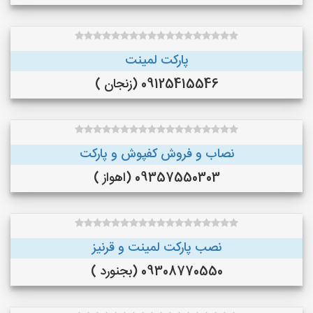
پارکت لمینت
09125415546 (زنجان )
نصاب و فروش کفپوش و پارکت
09357550303 (اهواز )
نصب پارکت لمینت و قرنیز
09308770550 (بجنورد )