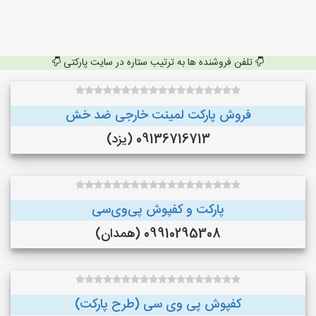
تلفن فروشنده ها به ترتیب ستاره در سایت پارکتی
فروش پارکت لمینت خارجی ضد خش
09136716713 (یزد)
پارکت و کفپوش پی‌وی‌سی
09910295308 (همدان)
کفپوش پی وی سی (طرح پارکت)