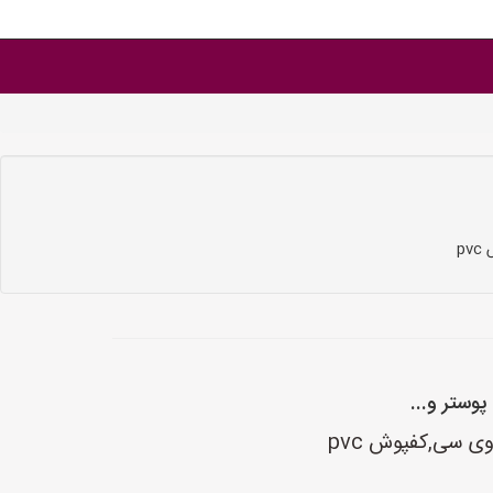
p
وستر و...
ی سی,کفپوش pvc