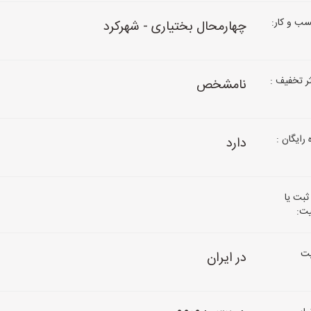
ب و کار:
چهارمحال بختیاری - شهرکرد
 تخفیف :
نامشخص
رایگان :
دارد
ثبت یا
یت:
ت
در ایران