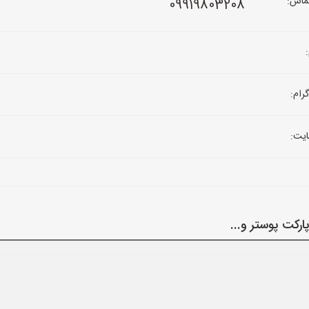
ماس:
09919803208
رام:
یت:
رکت پوستر و...