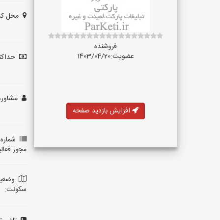
محل کس
فروشنده
عضویت:1403/04/20
حداکثر
مشاوره 
افزایش بازدید صفحه
شماره 
مجوز فعال
وضعی
سکونت: