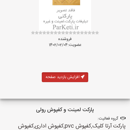
فروشنده
عضویت:1402/02/04
افزایش بازدید صفحه
پارکت لمینت و کفپوش رولی
گروه فعالیت:
پارکت آرتا کلیک,کفپوش pvc,کفپوش اداری,کفپوش