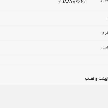
ماس:
09188786640
رام:
یت:
ابینت و نصب