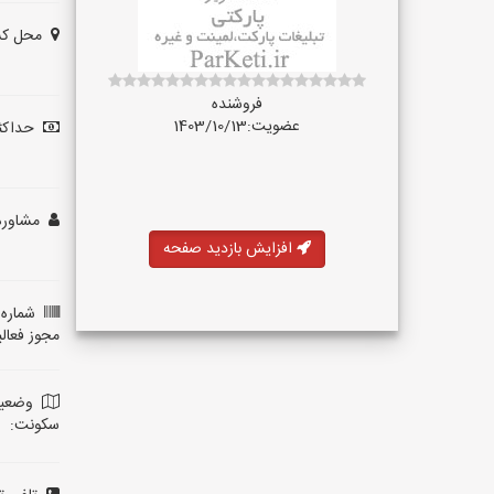
محل کس
فروشنده
عضویت:1403/10/13
حداکثر
مشاوره 
افزایش بازدید صفحه
شماره 
مجوز فعال
وضعی
سکونت: