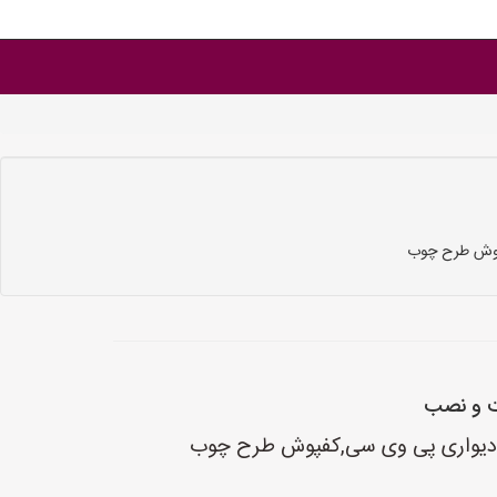
فپوش طرح چوب
نت و نصب
غذ دیواری پی وی سی,کفپوش طرح چوب