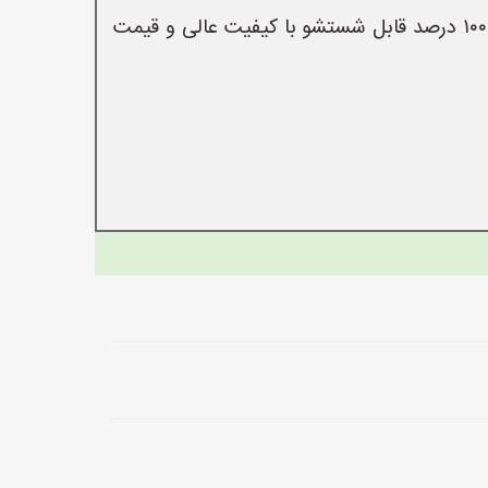
پخش کاغذ دیواری ، پارکت ،کفپوش،کابینت خانه امیران ♦️اجرای صفر تا صد دکوراسیون داخلی کاغذ دیواری ۱۰۰ درصد قابل شستشو با کیفیت عالی و قیمت