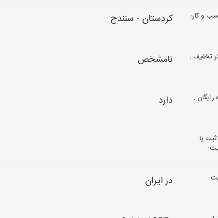
ب و کار:
کردستان - سنندج
 تخفیف :
نامشخص
رایگان :
دارد
ثبت یا
یت:
ت
در ایران