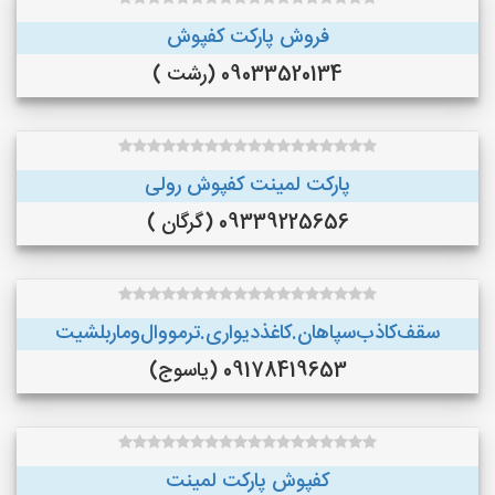
فروش پارکت کفپوش
09033520134 (رشت )
پارکت لمینت کفپوش رولی
09339225656 (گرگان )
سقف‌کاذب‌سپاهان‌.کاغذ‌دیواری.ترمووال‌و‌ماربلشیت
09178419653 (یاسوج)
کفپوش پارکت لمینت