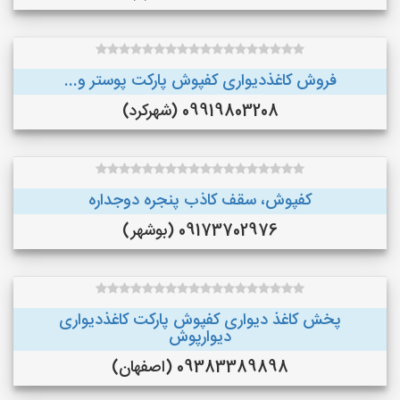
فروش کاغذدیواری کفپوش پارکت پوستر و...
09919803208 (شهرکرد)
کفپوش، سقف کاذب پنجره دوجداره
09173702976 (بوشهر)
پخش کاغذ دیواری کفپوش پارکت کاغذدیواری
دیوارپوش
09383389898 (اصفهان)