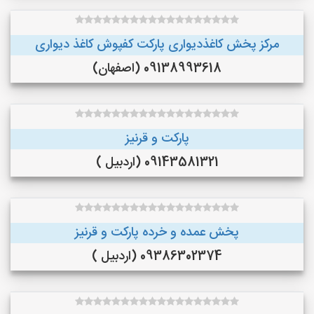
مرکز پخش کاغذدیواری پارکت کفپوش کاغذ دیواری
09138993618 (اصفهان)
پارکت و قرنیز
09143581321 (اردبیل )
پخش عمده و خرده پارکت و قرنیز
09386302374 (اردبیل )