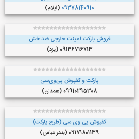
09378140910
(ایلام)
فروش پارکت لمینت خارجی ضد خش
09136716713 (یزد)
پارکت و کفپوش پی‌وی‌سی
09910295308 (همدان)
کفپوش پی وی سی (طرح پارکت)
09171801139 (بندر عباس)