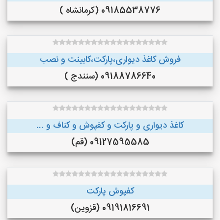
09185538776 (کرمانشاه )
فروش کاغذ دیواری،پارکت،کابینت و نصب
09188786640 (سنندج )
کاغذ دیواری و پارکت و کفپوش و کناف و ...
09127595585 (قم)
کفپوش پارکت
09191816691 (قزوین)