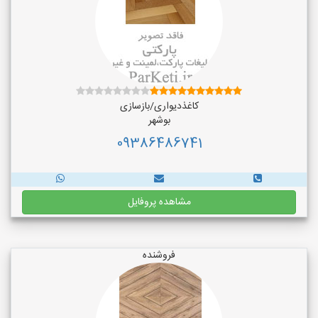
کاغذدیواری/بازسازی
بوشهر
09386486741
مشاهده پروفایل
فروشنده