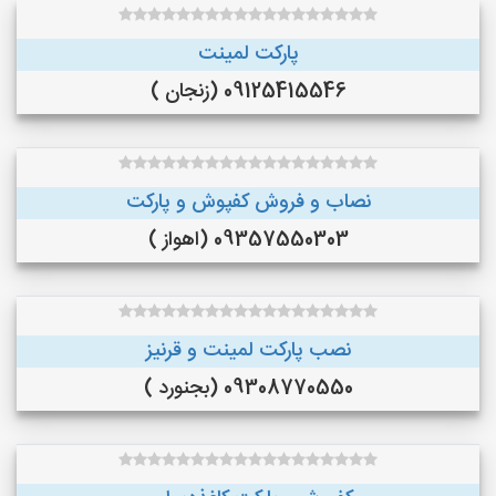
پارکت لمینت
09125415546 (زنجان )
نصاب و فروش کفپوش و پارکت
09357550303 (اهواز )
نصب پارکت لمینت و قرنیز
09308770550 (بجنورد )