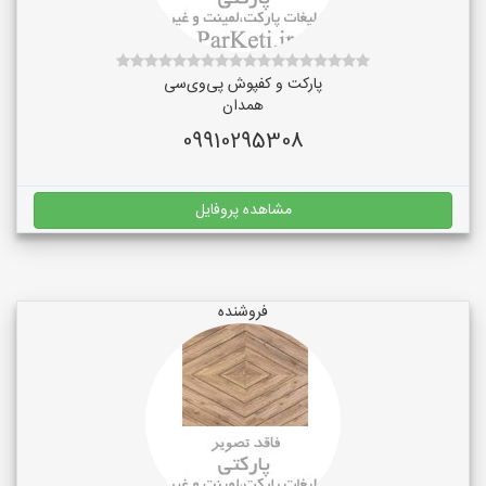
پارکت و کفپوش پی‌وی‌سی
همدان
09910295308
مشاهده پروفایل
فروشنده