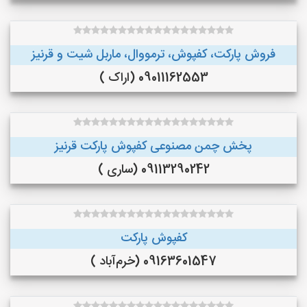
فروش پارکت، کفپوش، ترمووال، ماربل شیت و قرنیز
09011162553 (اراک )
پخش چمن مصنوعی کفپوش پارکت قرنیز
09113290242 (ساری )
کفپوش پارکت
09163601547 (خرم‌آباد )