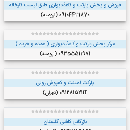
فروش و پخش پارکت و کاغذدیواری طبق لیست کارخانه
09104431870 (ارومیه)
مرکز پخش پارکت و کاغذ دیواری ( عمده و خرده )
09355511971 (ارومیه)
پارکت لمینت و کفپوش رولی
09128152114 (تهران)
بازرگانی کاشی گلستان