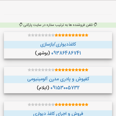
تلفن فروشنده ها به ترتیب ستاره در سایت پارکتی
کاغذدیواری/بازسازی
09386486741
(بوشهر)
کفپوش و پادری مدرن آلومینیومی
09153005732
(ایلام)
فروش و اجرای کاغذ دیواری