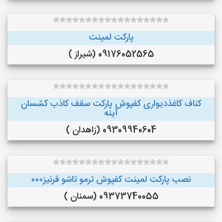
پارکت لمینت
09176052565 (شیراز )
کناف کاغذدیواری کفپوش پارکت سقف کاذب کشسان
آینه
09309940604 (زاهدان )
نصب پارکت لمینت کفپوش ترمو تاشو قرنیز۰۰۰
09373740055 (سمنان )