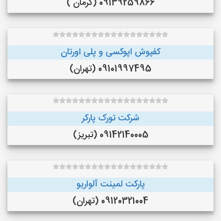
09139259866 (کرمان )
کفپوش اپوکسی و پلی اورتان
09101997495 (تهران)
شرکت تورک پارکر
09142140005 (تبریز)
پارکت لمینت آلواریو
09120321004 (تهران)