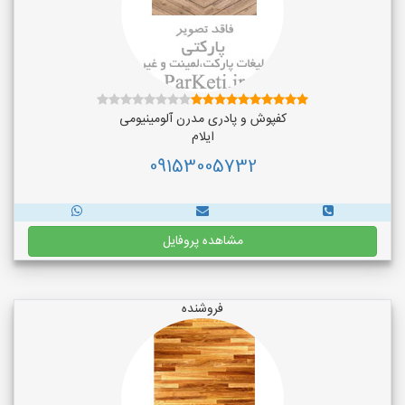
کفپوش و پادری مدرن آلومینیومی
ایلام
09153005732
مشاهده پروفایل
فروشنده