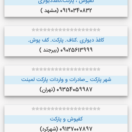
کفپوش ، پارکت،کاغذدیواری
09190340832 (مشهد )
کاغذ دیواری .کناف. پارکت. کف پوش.
09025613999 (بیرجند )
شهر پارکت _صادرات و واردات پارکت لمینت
09354059987 (تهران)
کفپوش و پارکت
09137007897 (شهرکرد)