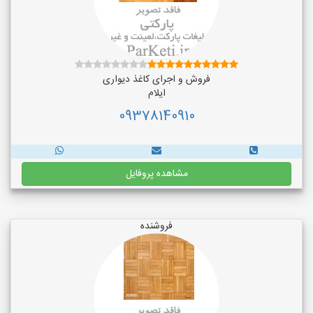
فروش و اجرای کاغذ دیواری
ایلام
09378140910
مشاهده پروفایل
فروشنده