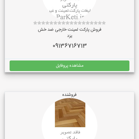
فروش پارکت لمینت خارجی ضد خش
یزد
09136716713
مشاهده پروفایل
فروشنده