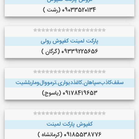
09033520134 (رشت )
پارکت لمینت کفپوش رولی
09339225656 (گرگان )
سقف‌کاذب‌سپاهان‌.کاغذ‌دیواری.ترمووال‌و‌ماربلشیت
09178419653 (یاسوج)
کفپوش پارکت لمینت
09185538776 (کرمانشاه )