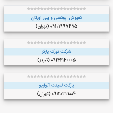
کفپوش اپوکسی و پلی اورتان
09101997495 (تهران)
شرکت تورک پارکر
09142140005 (تبریز)
پارکت لمینت آلواریو
09120321004 (تهران)