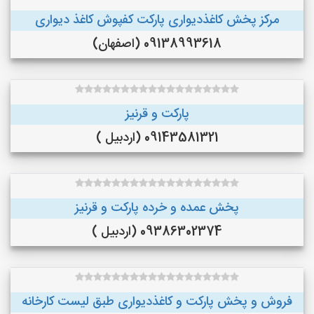
مرکز پخش کاغذدیواری پارکت کفپوش کاغذ دیواری
09138993618 (اصفهان)
پارکت و قرنیز
09143581321 (اردبیل )
پخش عمده و خرده پارکت و قرنیز
09386302374 (اردبیل )
فروش و پخش پارکت و کاغذدیواری طبق لیست کارخانه