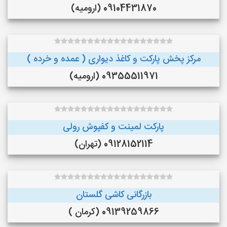
09104431870 (ارومیه)
مرکز پخش پارکت و کاغذ دیواری ( عمده و خرده )
09355511971 (ارومیه)
پارکت لمینت و کفپوش رولی
09128152114 (تهران)
بازرگانی کاشی گلستان
09139259866 (کرمان )