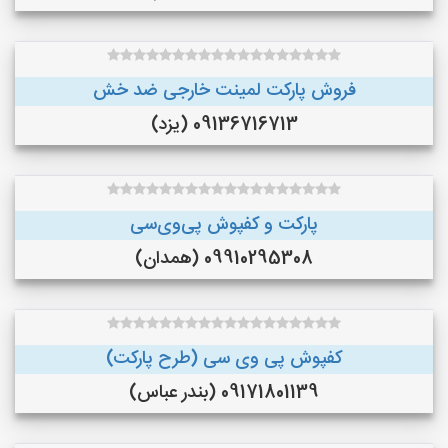
فروش پارکت لمینت خارجی ضد خش
09136716713 (یزد)
پارکت و کفپوش پی‌وی‌سی
09910295308 (همدان)
کفپوش پی وی سی (طرح پارکت)
09171801139 (بندر عباس)