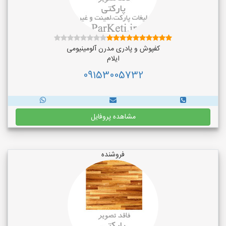
کفپوش و پادری مدرن آلومینیومی
ایلام
09153005732
مشاهده پروفایل
فروشنده