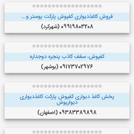
فروش کاغذدیواری کفپوش پارکت پوستر و...
09919803208 (شهرکرد)
کفپوش، سقف کاذب پنجره دوجداره
09173702976 (بوشهر)
پخش کاغذ دیواری کفپوش پارکت کاغذدیواری
دیوارپوش
09383389898 (اصفهان)