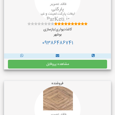
کاغذدیواری/بازسازی
بوشهر
09386486741
مشاهده پروفایل
فروشنده