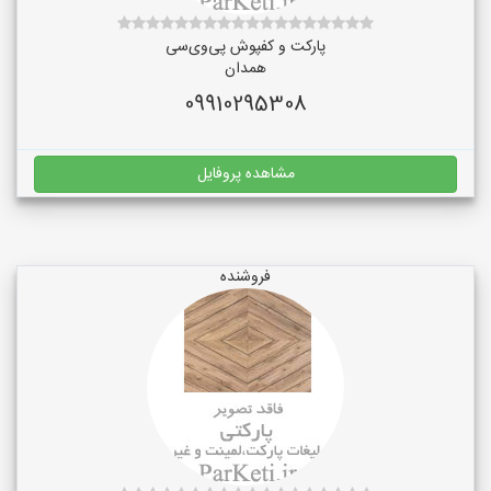
پارکت و کفپوش پی‌وی‌سی
همدان
09910295308
مشاهده پروفایل
فروشنده