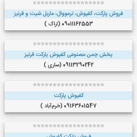
فروش پارکت، کفپوش، ترمووال، ماربل شیت و قرنیز
09011162553 (اراک )
پخش چمن مصنوعی کفپوش پارکت قرنیز
09113290242 (ساری )
کفپوش پارکت
09163601547 (خرم‌آباد )
فروش پارکت کفپوش