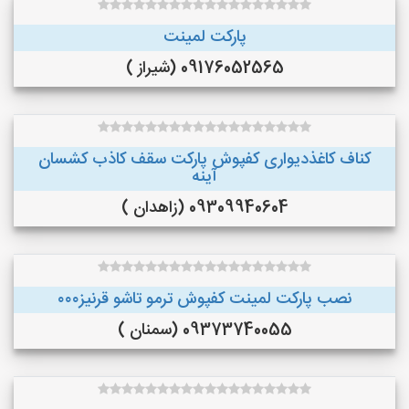
پارکت لمینت
09176052565 (شیراز )
کناف کاغذدیواری کفپوش پارکت سقف کاذب کشسان
آینه
09309940604 (زاهدان )
نصب پارکت لمینت کفپوش ترمو تاشو قرنیز۰۰۰
09373740055 (سمنان )