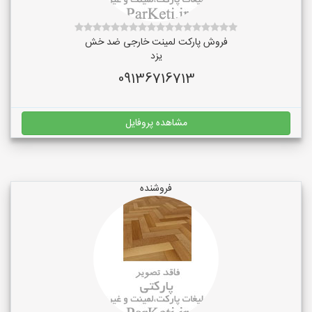
فروش پارکت لمینت خارجی ضد خش
یزد
09136716713
مشاهده پروفایل
فروشنده