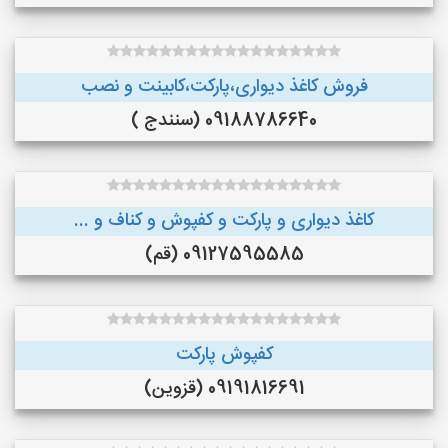
فروش کاغذ دیواری،پارکت،کابینت و نصب
09188786640 (سنندج )
کاغذ دیواری و پارکت و کفپوش و کناف و ...
09127595585 (قم)
کفپوش پارکت
09191816691 (قزوین)