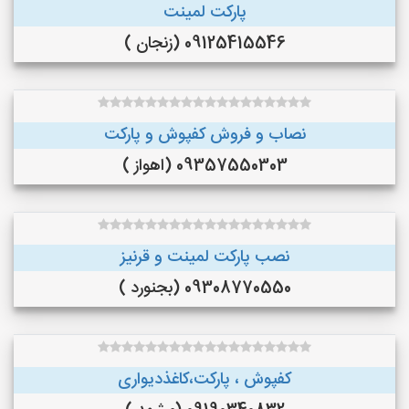
پارکت لمینت
09125415546 (زنجان )
نصاب و فروش کفپوش و پارکت
09357550303 (اهواز )
نصب پارکت لمینت و قرنیز
09308770550 (بجنورد )
کفپوش ، پارکت،کاغذدیواری