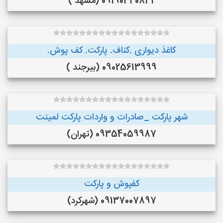
09190340832 (مشهد )
کاغذ دیواری .کناف. پارکت. کف پوش.
09025613999 (بیرجند )
شهر پارکت _صادرات و واردات پارکت لمینت
09354059987 (تهران)
کفپوش و پارکت
09137007897 (شهرکرد)