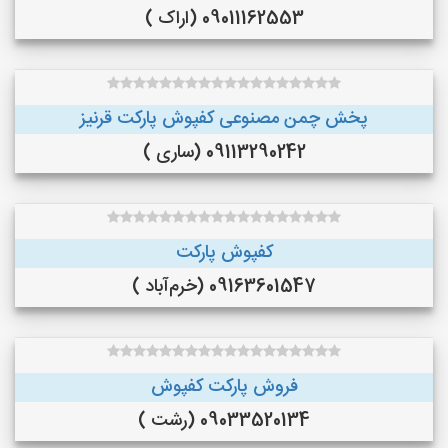
09011162553 (اراک )
پخش چمن مصنوعی کفپوش پارکت قرنیز
09113290242 (ساری )
کفپوش پارکت
09163601547 (خرم‌آباد )
فروش پارکت کفپوش
09033520134 (رشت )