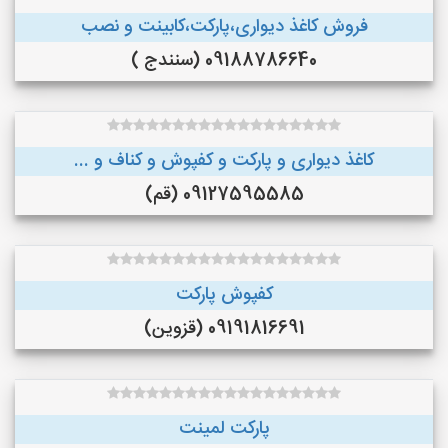
فروش کاغذ دیواری،پارکت،کابینت و نصب
09188786640 (سنندج )
کاغذ دیواری و پارکت و کفپوش و کناف و ...
09127595585 (قم)
کفپوش پارکت
09191816691 (قزوین)
پارکت لمینت