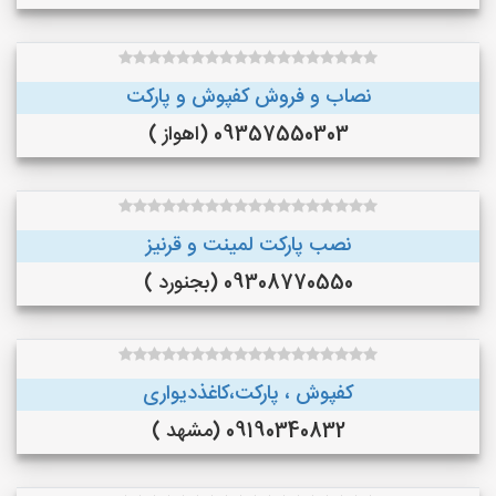
نصاب و فروش کفپوش و پارکت
09357550303 (اهواز )
نصب پارکت لمینت و قرنیز
09308770550 (بجنورد )
کفپوش ، پارکت،کاغذدیواری
09190340832 (مشهد )