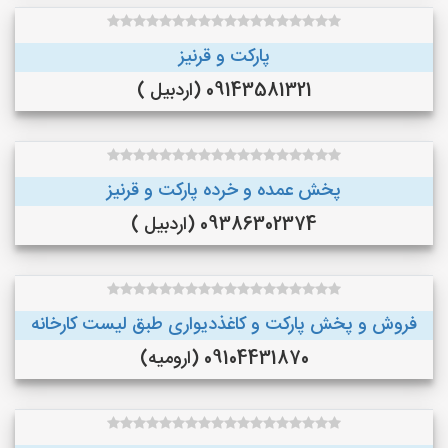
پارکت و قرنیز
09143581321 (اردبیل )
پخش عمده و خرده پارکت و قرنیز
09386302374 (اردبیل )
فروش و پخش پارکت و کاغذدیواری طبق لیست کارخانه
09104431870 (ارومیه)