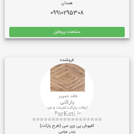
همدان
09910295308
مشاهده پروفایل
فروشنده
کفپوش پی وی سی (طرح پارکت)
بندر عباس