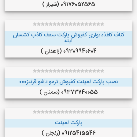
09176052565 (شیراز )
کناف کاغذدیواری کفپوش پارکت سقف کاذب کشسان
آینه
09309940604 (زاهدان )
نصب پارکت لمینت کفپوش ترمو تاشو قرنیز۰۰۰
09373740055 (سمنان )
پارکت لمینت
09125415546 (زنجان )