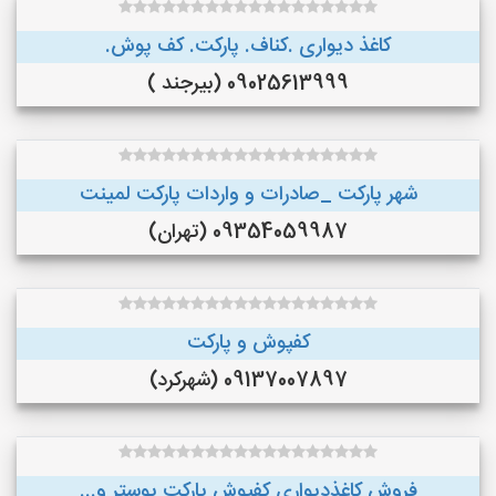
کاغذ دیواری .کناف. پارکت. کف پوش.
09025613999 (بیرجند )
شهر پارکت _صادرات و واردات پارکت لمینت
09354059987 (تهران)
کفپوش و پارکت
09137007897 (شهرکرد)
فروش کاغذدیواری کفپوش پارکت پوستر و...