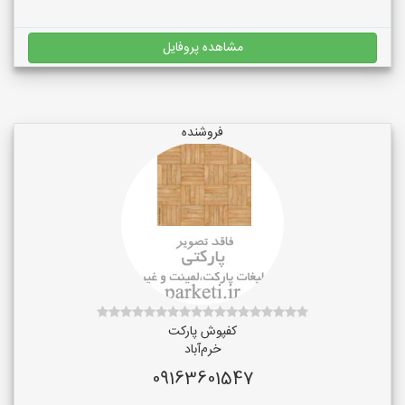
مشاهده پروفایل
فروشنده
کفپوش پارکت
خرم‌آباد
09163601547