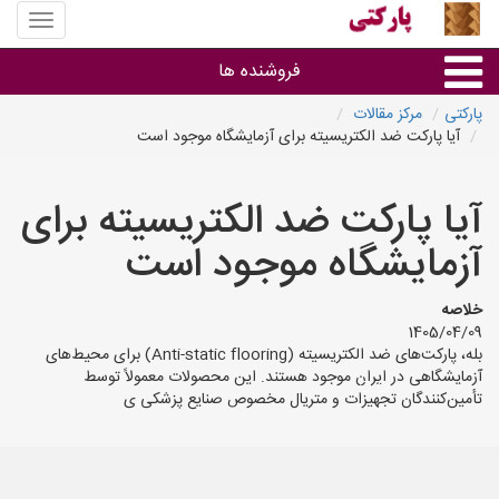
منوی
سایت
پارکتی
فروشنده ها
پارکتی
مرکز مقالات
آیا پارکت ضد الکتریسیته برای آزمایشگاه موجود است
گروه ها
آیا پارکت ضد الکتریسیته برای
استان ها
آزمایشگاه موجود است
خلاصه
1405/04/09
بله، پارکت‌های ضد الکتریسیته (Anti-static flooring) برای محیط‌های
آزمایشگاهی در ایران موجود هستند. این محصولات معمولاً توسط
تأمین‌کنندگان تجهیزات و متریال مخصوص صنایع پزشکی ی