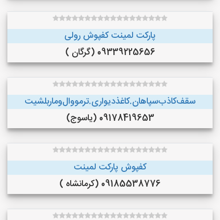
پارکت لمینت کفپوش رولی
09339225656 (گرگان )
سقف‌کاذب‌سپاهان‌.کاغذ‌دیواری.ترمووال‌و‌ماربلشیت
09178419653 (یاسوج)
کفپوش پارکت لمینت
09185538776 (کرمانشاه )