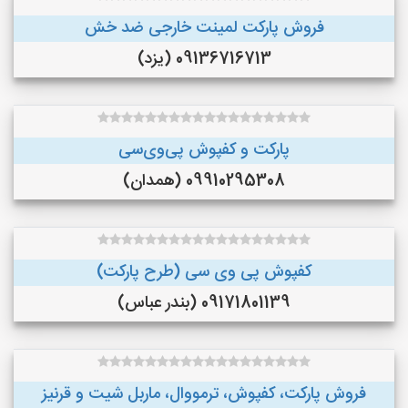
فروش پارکت لمینت خارجی ضد خش
09136716713 (یزد)
پارکت و کفپوش پی‌وی‌سی
09910295308 (همدان)
کفپوش پی وی سی (طرح پارکت)
09171801139 (بندر عباس)
فروش پارکت، کفپوش، ترمووال، ماربل شیت و قرنیز