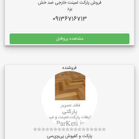
فروش پارکت لمینت خارجی ضد خش
یزد
09136716713
مشاهده پروفایل
فروشنده
پارکت و کفپوش پی‌وی‌سی