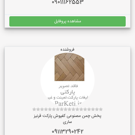
09011162553
مشاهده پروفایل
فروشنده
پخش چمن مصنوعی کفپوش پارکت قرنیز
ساری
09113290242