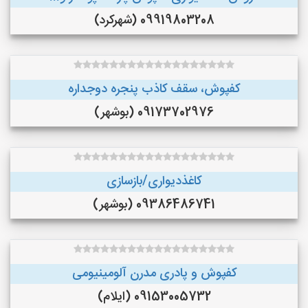
09919803208 (شهرکرد)
کفپوش، سقف کاذب پنجره دوجداره
09173702976 (بوشهر)
کاغذدیواری/بازسازی
09386486741 (بوشهر)
کفپوش و پادری مدرن آلومینیومی
09153005732 (ایلام)