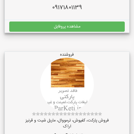
09171801139
مشاهده پروفایل
فروشنده
فروش پارکت، کفپوش، ترمووال، ماربل شیت و قرنیز
اراک