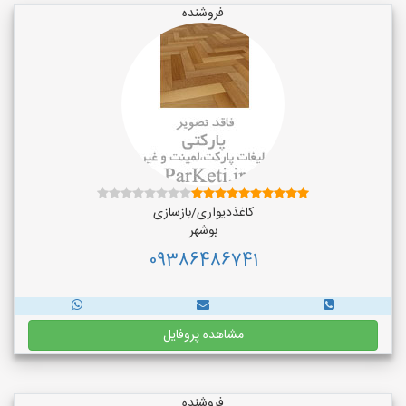
فروشنده
کاغذدیواری/بازسازی
بوشهر
09386486741
مشاهده پروفایل
فروشنده