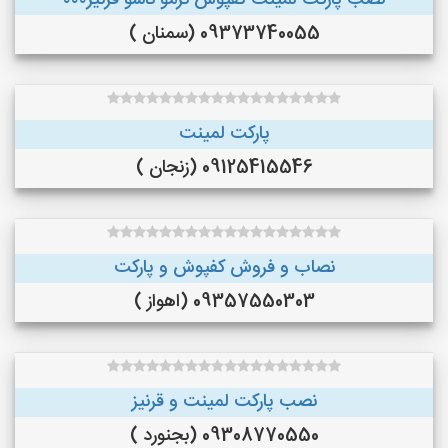
نصب پارکت لمینت کفپوش ترمو تاشو قرنیز۰۰۰
09373740055 (سمنان )
پارکت لمینت
09125415546 (زنجان )
نصاب و فروش کفپوش و پارکت
09357550303 (اهواز )
نصب پارکت لمینت و قرنیز
09308770550 (بجنورد )