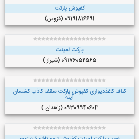
کفپوش پارکت
09191816691 (قزوین)
پارکت لمینت
09176052565 (شیراز )
کناف کاغذدیواری کفپوش پارکت سقف کاذب کشسان
آینه
09309940604 (زاهدان )