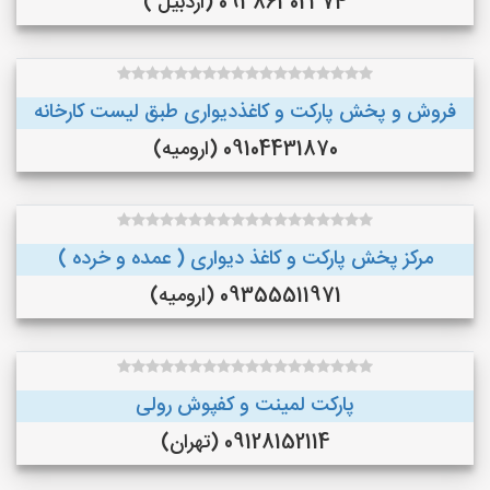
09386302374 (اردبیل )
فروش و پخش پارکت و کاغذدیواری طبق لیست کارخانه
09104431870 (ارومیه)
مرکز پخش پارکت و کاغذ دیواری ( عمده و خرده )
09355511971 (ارومیه)
پارکت لمینت و کفپوش رولی
09128152114 (تهران)