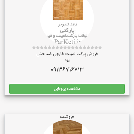
فروش پارکت لمینت خارجی ضد خش
یزد
09136716713
مشاهده پروفایل
فروشنده