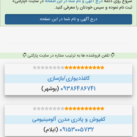
شروع روی دکمه
درج آگهی و نام شما در این صفحه
در سایت «پارکتی»
ثبت نام نموده و سپس خودتان را معرفی کنید.
درج آگهی و نام شما در این صفحه
تلفن فروشنده ها به ترتیب ستاره در سایت پارکتی
کاغذدیواری/بازسازی
09386486741
(بوشهر)
کفپوش و پادری مدرن آلومینیومی
09153005732
(ایلام)