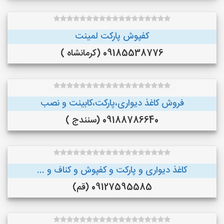
کفپوش پارکت لمینت
09185538776 (کرمانشاه )
فروش کاغذ دیواری،پارکت،کابینت و نصب
09188786640 (سنندج )
کاغذ دیواری و پارکت و کفپوش و کناف و ...
09127595585 (قم)