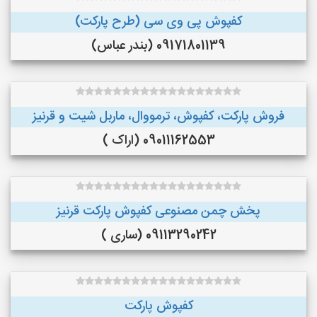
کفپوش پی وی سی (طرح پارکت)
09171801139 (بندر عباس)
فروش پارکت، کفپوش، ترمووال، ماربل شیت و قرنیز
09011162553 (اراک )
پخش چمن مصنوعی کفپوش پارکت قرنیز
09113290242 (ساری )
کفپوش پارکت