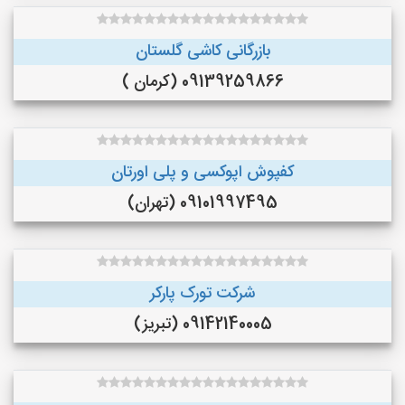
بازرگانی کاشی گلستان
09139259866 (کرمان )
کفپوش اپوکسی و پلی اورتان
09101997495 (تهران)
شرکت تورک پارکر
09142140005 (تبریز)