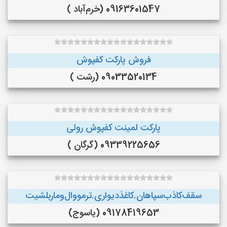
09163601547 (خرم‌آباد )
فروش پارکت کفپوش
09033520134 (رشت )
پارکت لمینت کفپوش رولی
09339225656 (گرگان )
سقف‌کاذب‌سپاهان‌.کاغذ‌دیواری.ترمووال‌و‌ماربلشیت
09178419653 (یاسوج)