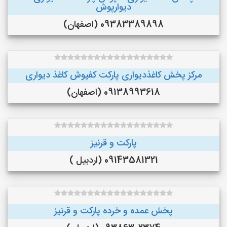
دیوارپوش
09383389898 (اصفهان)
مرکز پخش کاغذدیواری پارکت کفپوش کاغذ دیواری
09138993618 (اصفهان)
پارکت و قرنیز
09143581321 (اردبیل )
پخش عمده و خرده پارکت و قرنیز