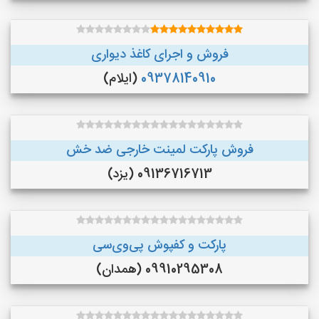
فروش و اجرای کاغذ دیواری
09378140910
(ایلام)
فروش پارکت لمینت خارجی ضد خش
09136716713 (یزد)
پارکت و کفپوش پی‌وی‌سی
09910295308 (همدان)