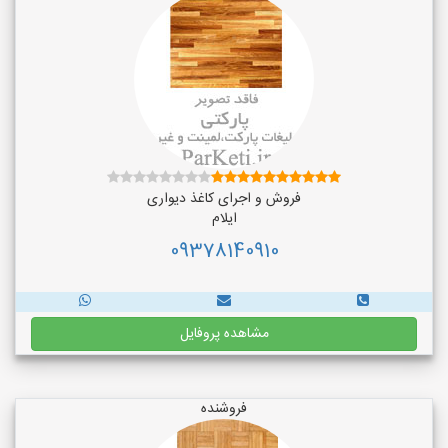
فروش و اجرای کاغذ دیواری
ایلام
09378140910
مشاهده پروفایل
فروشنده