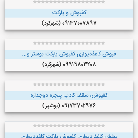
کفپوش و پارکت
09137007897 (شهرکرد)
فروش کاغذدیواری کفپوش پارکت پوستر و...
09919803208 (شهرکرد)
کفپوش، سقف کاذب پنجره دوجداره
09173702976 (بوشهر)
پخش کاغذ دیواری کفپوش پارکت کاغذدیواری