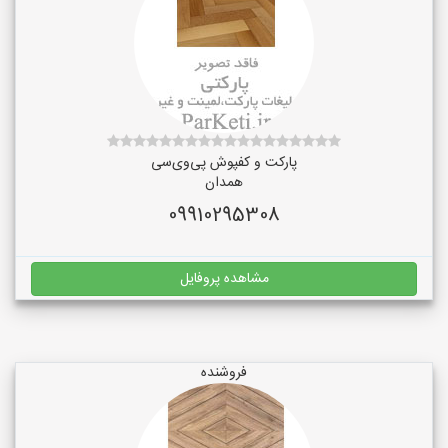
پارکت و کفپوش پی‌وی‌سی
همدان
09910295308
مشاهده پروفایل
فروشنده