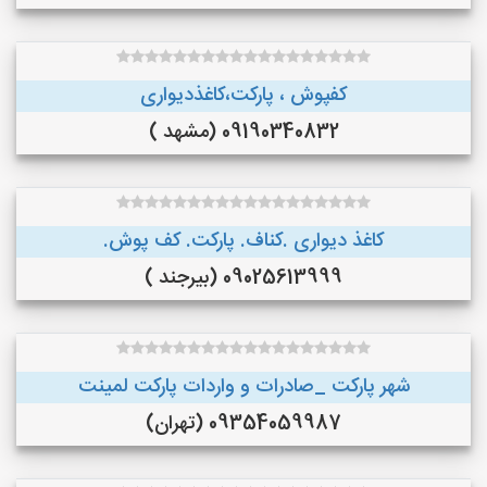
کفپوش ، پارکت،کاغذدیواری
09190340832 (مشهد )
کاغذ دیواری .کناف. پارکت. کف پوش.
09025613999 (بیرجند )
شهر پارکت _صادرات و واردات پارکت لمینت
09354059987 (تهران)