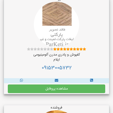
کفپوش و پادری مدرن آلومینیومی
ایلام
09153005732
مشاهده پروفایل
فروشنده