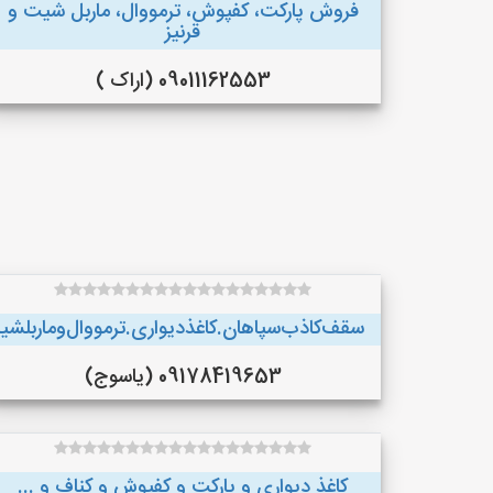
فروش پارکت، کفپوش، ترمووال، ماربل شیت و
قرنیز
09011162553 (اراک )
سقف‌کاذب‌سپاهان‌.کاغذ‌دیواری.ترمووال‌و‌ماربلش
09178419653 (یاسوج)
کاغذ دیواری و پارکت و کفپوش و کناف و ...