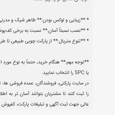
* **زیبایی و لوکس بودن:** ظاهر شیک و مدرنی
* **نصب نسبتاً آسان:** نسبت به برخی کف‌پو
* **تنوع متریال:** از پارکت چوبی طبیعی تا طرح‌دار و ضدآب (مانند SPC) انواع مختلفی
**توجه مهم:** هنگام خرید، حتماً به نوع مورد اس
یا SPC را انتخاب نمایید.
در سایت پارکتی، فروشندگان، عمده فروشی ها، 
عالی جهت ثبت آگهی و تبلیغات پارکت، کفپوش 