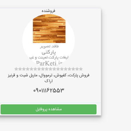
فروشنده
فروش پارکت، کفپوش، ترمووال، ماربل شیت و قرنیز
اراک
09011162553
مشاهده پروفایل