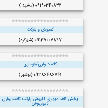
09190340832 (مشهد )
کفپوش و پارکت
09137007897 (شهرکرد)
کاغذدیواری/بازسازی
09386486741 (بوشهر)
پخش کاغذ دیواری کفپوش پارکت کاغذدیواری
دیوارپوش