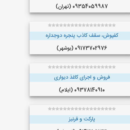
09354059987 (تهران)
کفپوش، سقف کاذب پنجره دوجداره
09173702976 (بوشهر)
فروش و اجرای کاغذ دیواری
09378140910 (ایلام)
پارکت و قرنیز