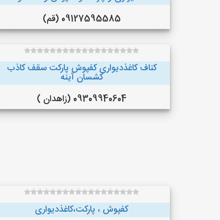
09127595585 (قم)
کناف کاغذدیواری کفپوش پارکت سقف کاذب
کشسان آینه
09309940604 (زاهدان )
کفپوش ، پارکت،کاغذدیواری