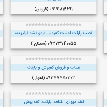
09191816691 (قزوین)
نصب پارکت لمینت کفپوش ترمو تاشو قرنیز۰۰۰
09373740055 (سمنان )
نصاب و فروش کفپوش و پارکت
09357550303 (اهواز )
کاغذ دیواری .کناف. پارکت. کف پوش.