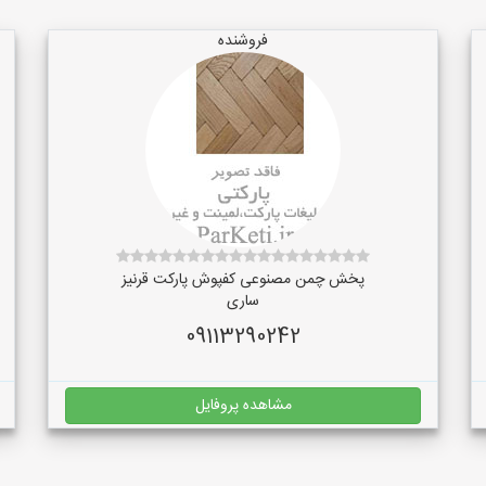
فروشنده
پخش چمن مصنوعی کفپوش پارکت قرنیز
ساری
09113290242
مشاهده پروفایل