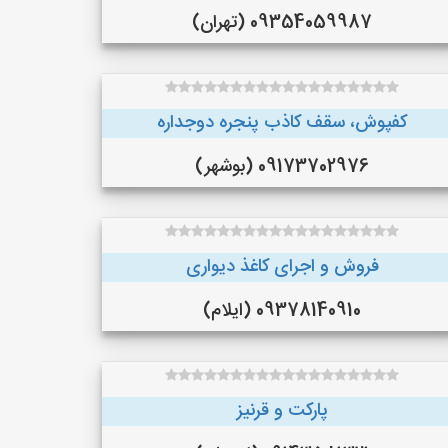
09354059987 (تهران)
کفپوش، سقف کاذب پنجره دوجداره
09173702976 (بوشهر)
فروش و اجرای کاغذ دیواری
09378140910 (ایلام)
پارکت و قرنیز