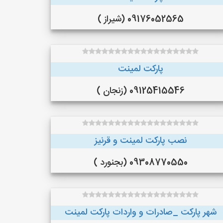
09176052565 (شیراز )
پارکت لمینت
09125415546 (زنجان )
نصب پارکت لمینت و قرنیز
09308770550 (بجنورد )
شهر پارکت _صادرات و واردات پارکت لمینت