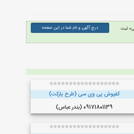
درج آگهی و نام شما در این صفحه
ی» ثبت
کفپوش پی وی سی (طرح پارکت)
09171801139 (بندر عباس)