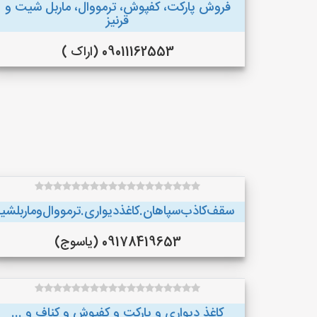
فروش پارکت، کفپوش، ترمووال، ماربل شیت و
قرنیز
09011162553 (اراک )
سقف‌کاذب‌سپاهان‌.کاغذ‌دیواری.ترمووال‌و‌ماربلش
09178419653 (یاسوج)
کاغذ دیواری و پارکت و کفپوش و کناف و ...