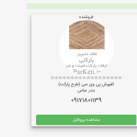
فروشنده
کفپوش پی وی سی (طرح پارکت)
بندر عباس
09171801139
مشاهده پروفایل