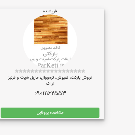
فروشنده
فروش پارکت، کفپوش، ترمووال، ماربل شیت و قرنیز
اراک
09011162553
مشاهده پروفایل