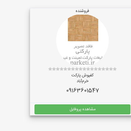
فروشنده
کفپوش پارکت
خرم‌آباد
09163601547
مشاهده پروفایل