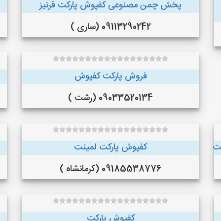
پخش چمن مصنوعی کفپوش پارکت قرنیز
09113290242 (ساری )
فروش پارکت کفپوش
09033520134 (رشت )
یت
کفپوش پارکت لمینت
09185538776 (کرمانشاه )
کفپوش پارکت