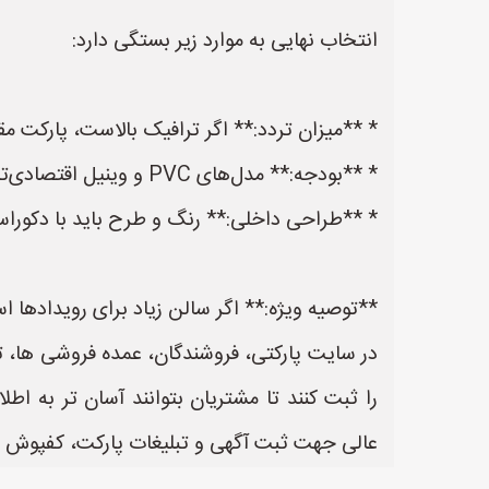
انتخاب نهایی به موارد زیر بستگی دارد:
* **میزان تردد:** اگر ترافیک بالاست، پارکت مقاوم و washable (شوینده) انت
* **بودجه:** مدل‌های PVC و وینیل اقتصادی‌ترند.
* **طراحی داخلی:** رنگ و طرح باید با دکورا
**توصیه ویژه:** اگر سالن زیاد برای رویدادها استفاده می
در سایت پارکتی، فروشندگان، عمده فروشی ها، 
عالی جهت ثبت آگهی و تبلیغات پارکت، کفپوش 