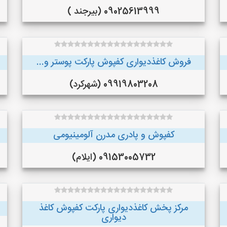
09025613999 (بیرجند )
فروش کاغذدیواری کفپوش پارکت پوستر و...
09919803208 (شهرکرد)
کفپوش و پادری مدرن آلومینیومی
09153005732 (ایلام)
مرکز پخش کاغذدیواری پارکت کفپوش کاغذ
دیواری