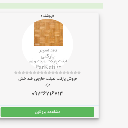
فروشنده
فروش پارکت لمینت خارجی ضد خش
یزد
09136716713
مشاهده پروفایل