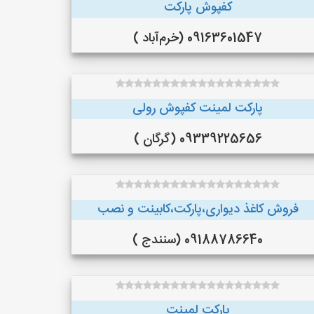
کفپوش پارکت
09163601547 (خرم‌آباد )
پارکت لمینت کفپوش رولی
09339225656 (گرگان )
فروش کاغذ دیواری،پارکت،کابینت و نصب
09188786640 (سنندج )
پارکت لمینت