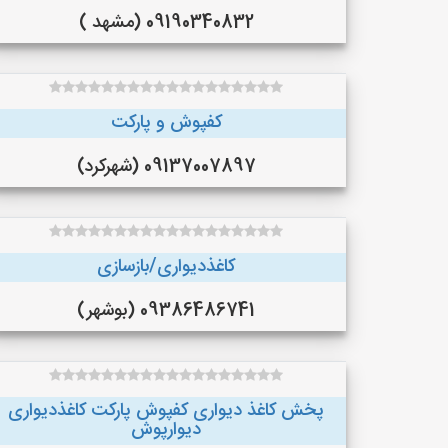
09190340832 (مشهد )
کفپوش و پارکت
09137007897 (شهرکرد)
کاغذدیواری/بازسازی
09386486741 (بوشهر)
پخش کاغذ دیواری کفپوش پارکت کاغذدیواری
دیوارپوش