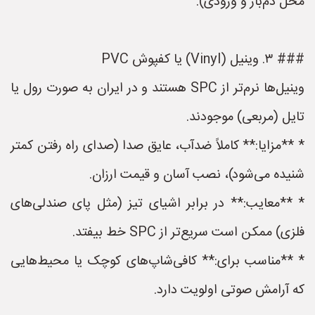
محل دم‌بار و ورودی).
### ۳. وینیل (Vinyl) یا کفپوش PVC
وینیل‌ها نرم‌تر از SPC هستند و در ایران به صورت رول یا
تایل (مربعی) موجودند.
* **مزایا:** کاملاً ضدآب، عایق صدا (صدای راه رفتن کمتر
شنیده می‌شود)، نصب آسان و قیمت ارزان.
* **معایب:** در برابر اشیای تیز (مثل پای صندلی‌های
فلزی) ممکن است سریع‌تر از SPC خط بیفتد.
* **مناسب برای:** کافی‌شاپ‌های کوچک یا محیط‌هایی
که آرامش صوتی اولویت دارد.