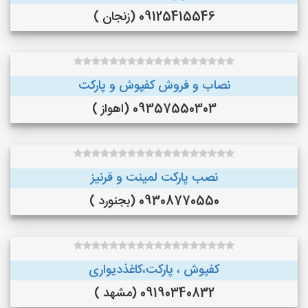
09125415546 (زنجان )
نصاب و فروش کفپوش و پارکت
09357550303 (اهواز )
نصب پارکت لمینت و قرنیز
09308770550 (بجنورد )
کفپوش ، پارکت،کاغذدیواری
09190340832 (مشهد )