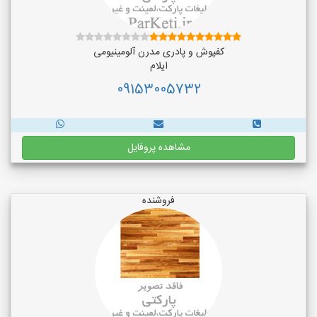
کفپوش و پادری مدرن آلومینیومی
ایلام
09153005732
مشاهده پروفایل
فروشنده