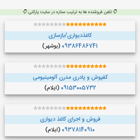
تلفن فروشنده ها به ترتیب ستاره در سایت پارکتی
کاغذدیواری/بازسازی
09386486741
(بوشهر)
کفپوش و پادری مدرن آلومینیومی
09153005732
(ایلام)
فروش و اجرای کاغذ دیواری
09378140910
(ایلام)