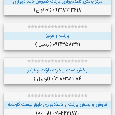
مرکز پخش کاغذدیواری پارکت کفپوش کاغذ دیواری
09138993618 (اصفهان)
پارکت و قرنیز
09143581321 (اردبیل )
پخش عمده و خرده پارکت و قرنیز
09386302374 (اردبیل )
فروش و پخش پارکت و کاغذدیواری طبق لیست کارخانه
09104431870 (ارومیه)