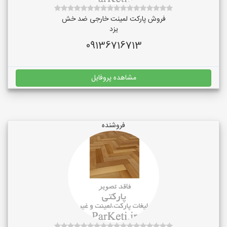
فروش پارکت لمینت خارجی ضد خش
یزد
09136716713
مشاهده پروفایل
فروشنده