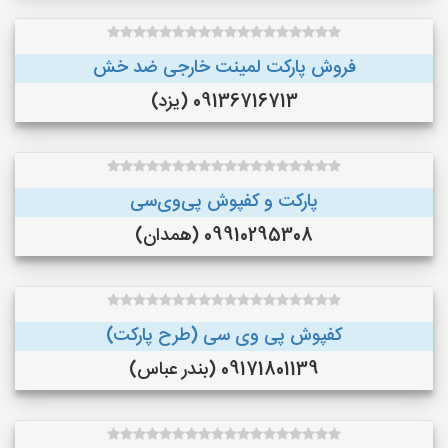
فروش پارکت لمینت خارجی ضد خش
09136716713 (یزد)
پارکت و کفپوش پی‌وی‌سی
09910295308 (همدان)
کفپوش پی وی سی (طرح پارکت)
09171801139 (بندر عباس)