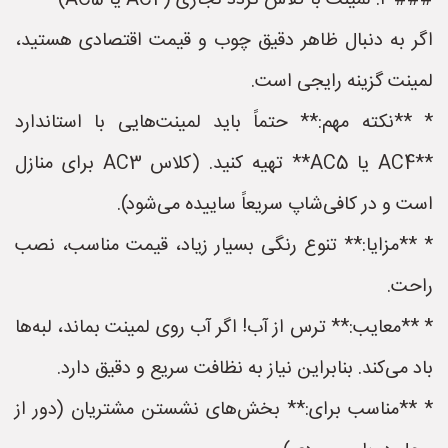
### ۲. لمینت با کلاس تردد تجاری (AC4 یا AC5)
اگر به دنبال ظاهر دقیق چوب و قیمت اقتصادی هستید،
لمینت گزینه رایجی است.
* **نکته مهم:** حتماً باید لمینت‌هایی با استاندارد
**AC4 یا AC5** تهیه کنید. (کلاس AC3 برای منازل
است و در کافی‌شاپ سریعاً ساییده می‌شود).
* **مزایا:** تنوع رنگی بسیار زیاد، قیمت مناسب، نصب
راحت.
* **معایب:** ترس از آب! اگر آب روی لمینت بماند، لبه‌ها
باد می‌کند. بنابراین نیاز به نظافت سریع و دقیق دارد.
* **مناسب برای:** بخش‌های نشستن مشتریان (دور از