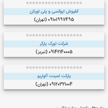
کفپوش اپوکسی و پلی اورتان
09101997495 (تهران)
شرکت تورک پارکر
09142140005 (تبریز)
پارکت لمینت آلواریو
09120321004 (تهران)