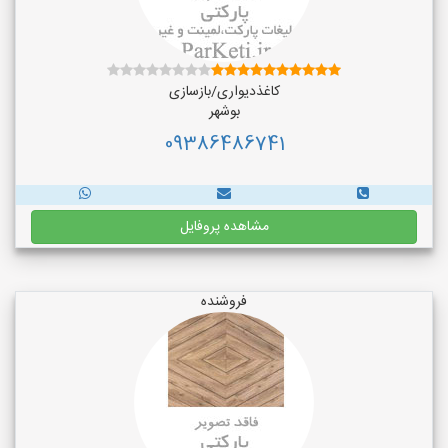
کاغذدیواری/بازسازی
بوشهر
09386486741
مشاهده پروفایل
فروشنده