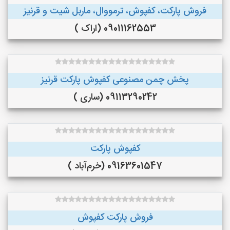
فروش پارکت، کفپوش، ترمووال، ماربل شیت و قرنیز
09011162553 (اراک )
پخش چمن مصنوعی کفپوش پارکت قرنیز
09113290242 (ساری )
کفپوش پارکت
09163601547 (خرم‌آباد )
فروش پارکت کفپوش