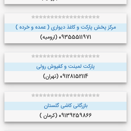
مرکز پخش پارکت و کاغذ دیواری ( عمده و خرده )
09355511971 (ارومیه)
پارکت لمینت و کفپوش رولی
09128152114 (تهران)
بازرگانی کاشی گلستان
09139259866 (کرمان )