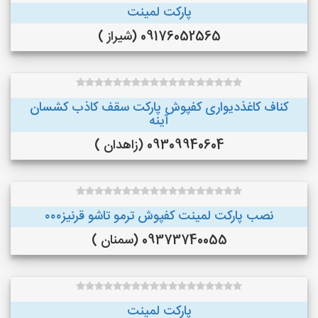
پارکت لمینت
09176052565 (شیراز )
کناف کاغذدیواری کفپوش پارکت سقف کاذب کشسان
آینه
09309940604 (زاهدان )
نصب پارکت لمینت کفپوش ترمو تاشو قرنیز۰۰۰
09373740055 (سمنان )
پارکت لمینت