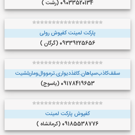
09033520134 (رشت )
پارکت لمینت کفپوش رولی
09339225656 (گرگان )
سقف‌کاذب‌سپاهان‌.کاغذ‌دیواری.ترمووال‌و‌ماربلشیت
09178419653 (یاسوج)
کفپوش پارکت لمینت
09185538776 (کرمانشاه )