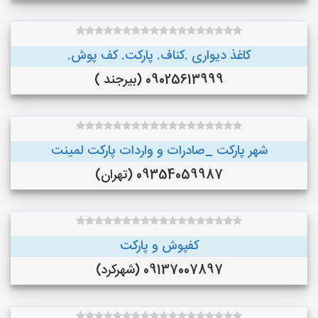
کاغذ دیواری .کناف. پارکت. کف پوش.
09025613999 (بیرجند )
شهر پارکت _صادرات و واردات پارکت لمینت
09354059987 (تهران)
کفپوش و پارکت
09137007897 (شهرکرد)