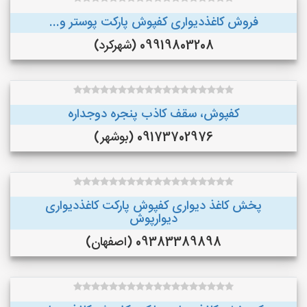
فروش کاغذدیواری کفپوش پارکت پوستر و...
09919803208 (شهرکرد)
کفپوش، سقف کاذب پنجره دوجداره
09173702976 (بوشهر)
پخش کاغذ دیواری کفپوش پارکت کاغذدیواری
دیوارپوش
09383389898 (اصفهان)