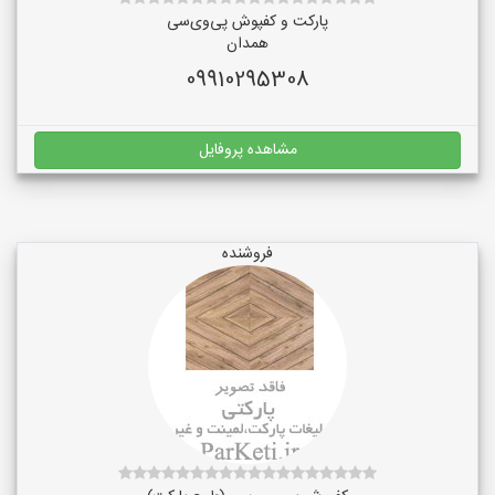
پارکت و کفپوش پی‌وی‌سی
همدان
09910295308
مشاهده پروفایل
فروشنده