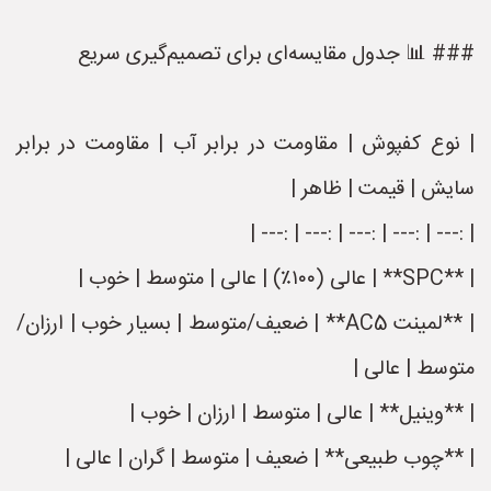
### 📊 جدول مقایسه‌ای برای تصمیم‌گیری سریع
| نوع کفپوش | مقاومت در برابر آب | مقاومت در برابر
سایش | قیمت | ظاهر |
| :--- | :--- | :--- | :--- | :--- |
| **SPC** | عالی (۱۰۰٪) | عالی | متوسط | خوب |
| **لمینت AC5** | ضعیف/متوسط | بسیار خوب | ارزان/
متوسط | عالی |
| **وینیل** | عالی | متوسط | ارزان | خوب |
| **چوب طبیعی** | ضعیف | متوسط | گران | عالی |