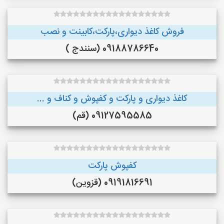
فروش کاغذ دیواری،پارکت،کابینت و نصب
09188786640 (سنندج )
کاغذ دیواری و پارکت و کفپوش و کناف و ...
09127595585 (قم)
کفپوش پارکت
09191816691 (قزوین)