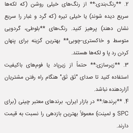
2. **رنگ‌بندی:** از رنگ‌های خیلی روشن (که لکه‌ها
سریع دیده شوند) یا خیلی تیره (که گرد و غبار را سریع
نشان دهند) پرهیز کنید. رنگ‌های **بلوطی، گردویی
متوسط و خاکستری-چوبی** بهترین گزینه برای پنهان
کردن رد پا و لکه‌ها هستند.
3. **زیرسازی:** حتماً از زیرپاد یا فوم‌های باکیفیت
استفاده کنید تا صدای "تَق تَق" هنگام راه رفتن مشتریان
آزاردهنده نباشد.
4. **برندها:** در بازار ایران، برندهای معتبر چینی (برای
SPC و لمینت) معمولاً بهترین بازدهی را نسبت به قیمت
دارند.