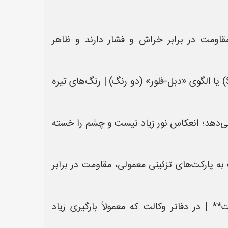
اومت در برابر خراش و فشار دارند و ظاهر
| **رنگ و تیپ** | **رنگ‌های طبیعی خاکستری، بژ یا قهوه‌ای تیره**؛ الگوی چوبی ساده (Plain یا Straight) یا الگوی «دبل‑فلور» (دو رنگ) | رنگ‌های تیره
Mat/Low)** | جلوه‌ای رسمی و حرفه‌ای می‌دهد؛ انعکاس نور زیاد نیست و چشم را خسته
لایی ضخیم تر نسبت به پارکت‌های تزئینی معمولی، مقاومت در برابر
 (Glue‑Down) با زیر لایه مقاوم به رطوبت** | در دفاتر وکالت که معمولاً بارگیری زیاد