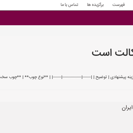
فهرست
برگزیده ها
تماس با ما
کالت است
ه پیشنهادی | توضیح | |-------|----------------|-------| | **نوع چوب** | **چوب سخ
یران