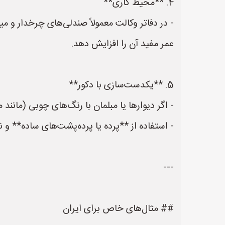
4. **محیط کاری**
- در دفاتر وکالت معمولاً صندلی‌های چرخدار و م
عمر مفید آن را افزایش دهد.
5. **یکدست‌سازی با دکور**
- اگر دیوارها یا مبلمان با رنگ‌های چوبی (مان
- استفاده از **پرده یا پرده‌پشت‌های ساده** و نورپردازی گرم (LED با رنگ دمای 3000‑3500 K) با پا
---
## مثال‌های خاص برای ایران