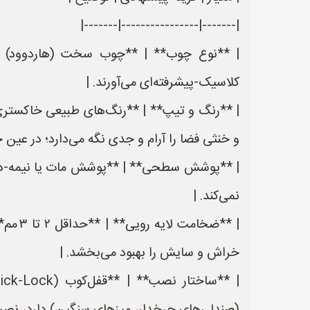
|-------|----------------|-------|
| **نوع چوب** | **چوب سخت (هاردوود) مان
کلاسیک‑پیشرفته‌ای می‌آورند. |
و خنثی فضا را آرام و جدی نگه می‌دارد؛ در عین
نمی‌کند. |
| **ض
خراش و سایش را بهبود می‌بخشد. |