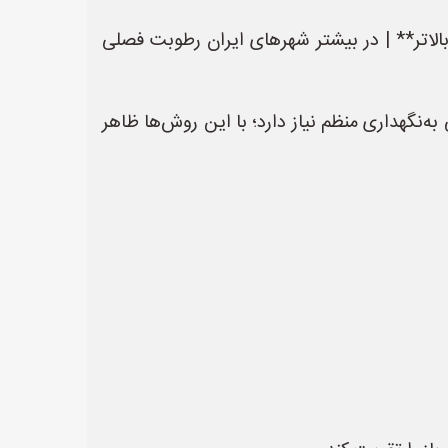
 در برابر رطوبت** | **استفاده از زیر لایه ضد رطوبت (Moisture Barrier) و پارکت کلاس ۲ یا بالاتر** | در بیشتر شهرهای ایران رطوبت فصلی
ه‌نگهداری منظم نیاز دارد؛ با این روش‌ها ظاهر