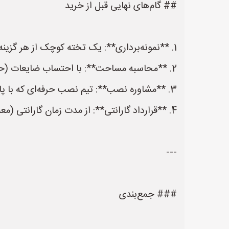
## گام‌های نهایی قبل از خرید
1. **نمونه‌برداری**: یک تخته کوچک از هر گزینه بگیرید و در نور طبیعی و مصنوعی دفتر تست کنید.
2. **محاسبه مساحت**: با احتساب ضایعات (حدود ۱۰٪ برای برش) محاسبه کنید.
3. **مشاوره نصب**: تیم نصب حرفه‌ای که با پارکت چوبی کار کرده باشد را انتخاب کنید؛ نصب ناصحیح می‌تواند باعث انقباض یا صدور صدا شود.
4. **قرارداد گارانتی**: از مدت زمان گارانتی (معمولاً ۵ تا ۱۰ سال) و پوشش‌های آن مطمئن شوید.
---
### جمع‌بندی