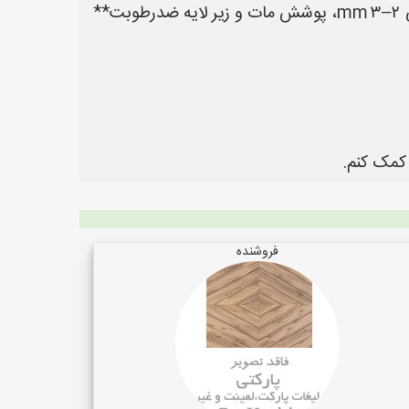
- برای یک دفتر وکالت در ایران، **پارکت چوب سخت یا مهندسی با رنگ تیره یا خاکستری، ضخامت لایه بالایی ۲–۳ mm، پوشش مات و زیر لایه ضد‌رطوبت**
کمک کنم.
فروشنده