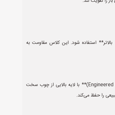
از را تقویت کند.
ستانداردهای ملی (ISIRI 10511)، برای فضاهای عمومی و اداری باید چوب با درجه **Class 2 یا بالاتر** استفاده شود. این کلاس مقاومت به
- پارکت چوب سخت معمولاً گران‌تر است؛ اگر بودجه محدود است می‌توانید به **پارکت مهندسی (Engineered Wood)** با لایه بالایی از چوب سخت