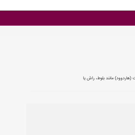
ت (هاردوود) مانند بلوط، راش یا