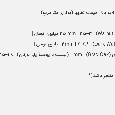
بالا | قیمت تقریباً (به‌ازای متر مربع) |
|------------|----------|----------|---
تومان |
متغیر باشد.)*