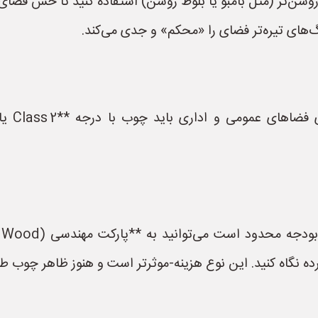
روشن‌تر (مثل بامبو یا بلوط روشن) استفاده کنید تا حس فضای ب
‌های تیره‌تر فضای را «محکم» و جدی می‌کند.
- طبق ا