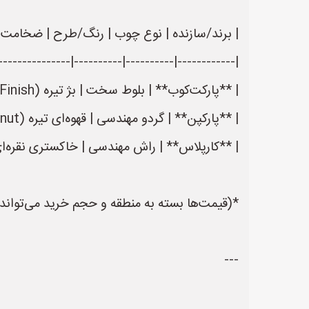
| برند/سازنده | نوع چوب | رنگ/طرح | ضخامت لایه 
--------------|-----------------------------------|
| **پارکت‌کوب** | بلوط سخت | بژ تیره (Walnut Finish) | 2.5 mm | ۲.۵–۳ میلیون تومان |
| **پارکپن** | گردو مهندسی | قهوه‌ای تیره (Dark Walnut) | 2 mm | ۲–۲.۸ میلیون تومان |
| **کارپلاس** | راش مهندسی | خاکستری نقره‌ای (Gray Oak) | 2 mm (لیست با پوستهٔ پلی‌اورتان) | ۱.۸–۲.۵ میلیون 
*(قیمت‌ها بسته به منطقه و حجم خرید می‌تواند 
---