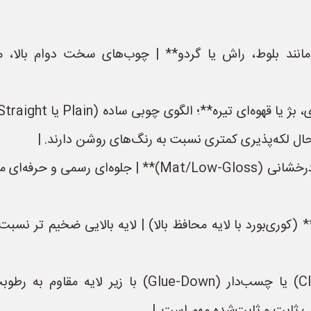
ند بلوط، راش یا گردو** | چوب‌های سخت دوام بالا، مق
 حال لکه‌پذیری کمتری نسبت به رنگ‌های روشن دارند. |
| **پوشش سطحی** | **پوشش مات یا نیمه‑درخشانی (‑Gloss
خامت لایه رویی** | **حداقل ۲ تا ۳ مم** (کوری‌بورد با لایه محافظ بالا) | لایه با
| **ساختار نصب** | **قفل‌کوب (Click‑Lock) یا چسب‌دار