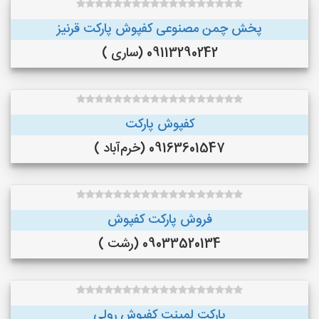
پخش چمن مصنوعی کفپوش پارکت قرنیز
09113290242 (ساری )
کفپوش پارکت
09163601547 (خرم‌آباد )
فروش پارکت کفپوش
09033520134 (رشت )
پارکت لمینت کفپوش رولی