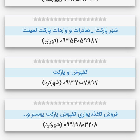
شهر پارکت _صادرات و واردات پارکت لمینت
09354059987 (تهران)
کفپوش و پارکت
09137007897 (شهرکرد)
فروش کاغذدیواری کفپوش پارکت پوستر و...
09919803208 (شهرکرد)