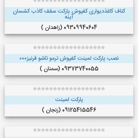
کناف کاغذدیواری کفپوش پارکت سقف کاذب کشسان
آینه
09309940604 (زاهدان )
نصب پارکت لمینت کفپوش ترمو تاشو قرنیز۰۰۰
09373740055 (سمنان )
پارکت لمینت
09125415546 (زنجان )