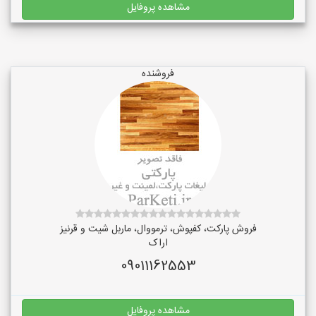
مشاهده پروفایل
فروشنده
فروش پارکت، کفپوش، ترمووال، ماربل شیت و قرنیز
اراک
09011162553
مشاهده پروفایل