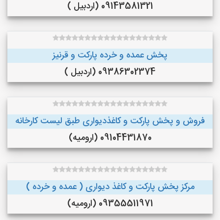
09143581321 (اردبیل )
پخش عمده و خرده پارکت و قرنیز
09386302374 (اردبیل )
فروش و پخش پارکت و کاغذدیواری طبق لیست کارخانه
09104431870 (ارومیه)
مرکز پخش پارکت و کاغذ دیواری ( عمده و خرده )
09355511971 (ارومیه)