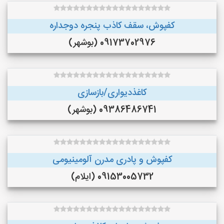
کفپوش، سقف کاذب پنجره دوجداره
09173702976 (بوشهر)
کاغذدیواری/بازسازی
09386486741 (بوشهر)
کفپوش و پادری مدرن آلومینیومی
09153005732 (ایلام)