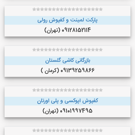
پارکت لمینت و کفپوش رولی
09128152114 (تهران)
بازرگانی کاشی گلستان
09139259866 (کرمان )
کفپوش اپوکسی و پلی اورتان
09101997495 (تهران)