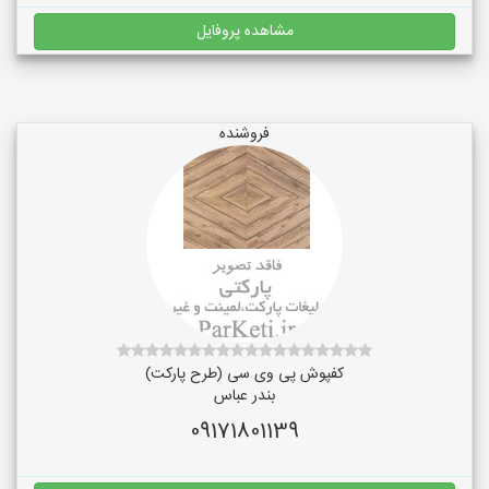
مشاهده پروفایل
فروشنده
کفپوش پی وی سی (طرح پارکت)
بندر عباس
09171801139