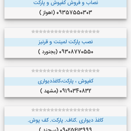
نصاب و فروش کفپوش و پارکت
09357550303 (اهواز )
نصب پارکت لمینت و قرنیز
09308770550 (بجنورد )
کفپوش ، پارکت،کاغذدیواری
09190340832 (مشهد )
کاغذ دیواری .کناف. پارکت. کف پوش.
09025613999 (بیرجند )