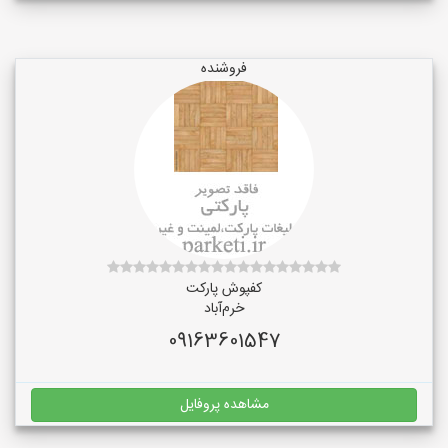
فروشنده
کفپوش پارکت
خرم‌آباد
09163601547
مشاهده پروفایل