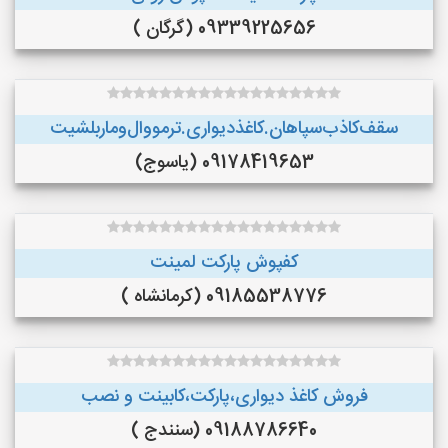
09339225656 (گرگان )
سقف‌کاذب‌سپاهان‌.کاغذ‌دیواری.ترمووال‌و‌ماربلشیت
09178419653 (یاسوج)
کفپوش پارکت لمینت
09185538776 (کرمانشاه )
فروش کاغذ دیواری،پارکت،کابینت و نصب
09188786640 (سنندج )