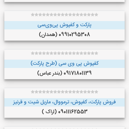
پارکت و کفپوش پی‌وی‌سی
09910295308 (همدان)
کفپوش پی وی سی (طرح پارکت)
09171801139 (بندر عباس)
فروش پارکت، کفپوش، ترمووال، ماربل شیت و قرنیز
09011162553 (اراک )