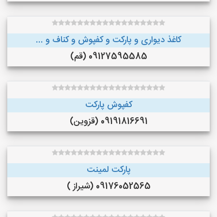
کاغذ دیواری و پارکت و کفپوش و کناف و ...
09127595585 (قم)
کفپوش پارکت
09191816691 (قزوین)
پارکت لمینت
09176052565 (شیراز )