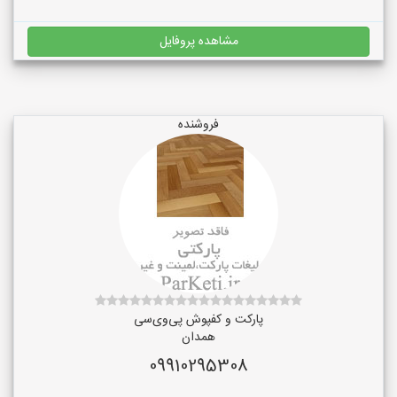
مشاهده پروفایل
فروشنده
پارکت و کفپوش پی‌وی‌سی
همدان
09910295308