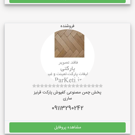
فروشنده
پخش چمن مصنوعی کفپوش پارکت قرنیز
ساری
09113290242
مشاهده پروفایل