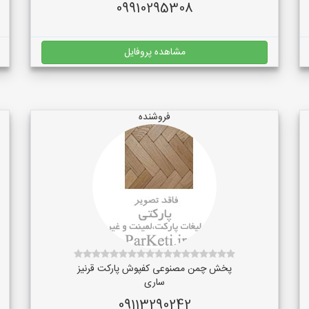
09910295308
مشاهده پروفایل
فروشنده
پخش چمن مصنوعی کفپوش پارکت قرنیز
ساری
09113290242