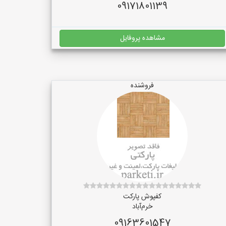
09171801139
مشاهده پروفایل
فروشنده
کفپوش پارکت
خرم‌آباد
09163601547