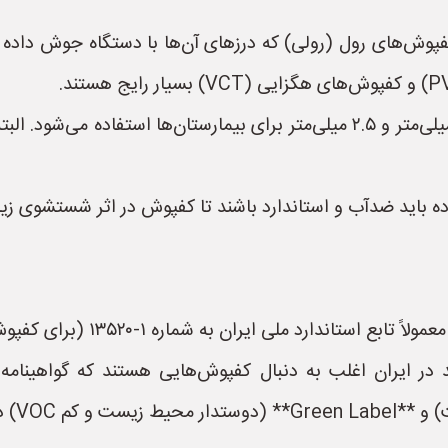
 درز یا جوش قرینه (Hot Weld):** کفپوش‌های رول (رولی) که درزهای آن‌ها با دس
اید ضدآب و استاندارد باشند تا کفپوش در اثر شستشوی زیاد
 ملی ایران به شماره ۱-۱۳۵۲۰ (برای کفپوش‌های وینیلی) هستند.