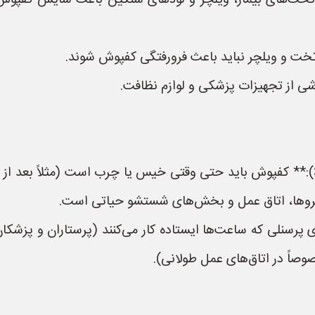
 تخت‌های بیمار، ویلچر و لودهای سنگین باعث سایش کفپوش م
 تخت و ویلچر نباید باعث فرورفتگی کفپوش شوند.
ی از تجهیزات پزشکی و لوازم نظافت.
* **مقاومت در برابر لغزش (Slip Resistance):** کفپوش باید حتی وقتی خیس یا چرب 
راهروها، اتاق عمل و بخش‌های شستشو حیاتی است.
 جذب شوک (Anti-fatigue):** برای پرسنلی که ساعت‌ها ایستاده کار می‌کنند (پرس
اً در اتاق‌های عمل طولانی).