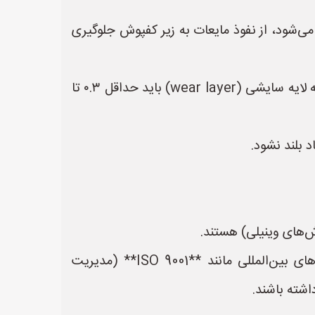
تگاه جوش داده می‌شود، از نفوذ مایعات به زیر کفپوش جلوگیری
* **ضخامت مناسب:** معمولاً ضخامت‌های ۲ میلی‌متر و ۲.۵ میلی‌متر برای بیمارستان‌ها استفاده می‌شود. البته لایه سایشی (wear layer) باید حداقل ۰.۳ تا
 بلند نشود.
* **استانداردهای بین‌المللی:** بیمارستان‌مانند در ایران اغلب به دنبال کفپوش‌هایی هستند که گواهینامه‌های بین‌المللی مانند **ISO 9001** (مدیریت