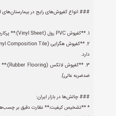
### انواع کفپوش‌های رایج در بیمارستان‌های ای
1. **کفپوش PVC رول (Vinyl Sheet):** پرکاربردترین نوع در ایران. نظافت آن بسیار آسان است و قیمت مناسبی دارد.
دارد.
3. **ک
ضدضربه عالی).
### چالش‌ها در بازار ایران:
* **تشخیص کیفیت:** نظارت دقیق بر چسب‌های 