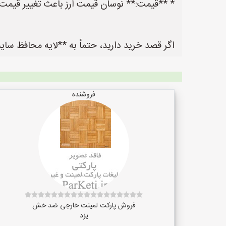
* **قیمت:** نوسان قیمت ارز باعث تغییر قیمت ک
اگر قصد خرید دارید، حتماً به **لایه محافظ سایشی (Wear Layer)**، **گارانتی** و **استانداردهای بهداشتی**
فروشنده
فروش پارکت لمینت خارجی ضد خش
یزد