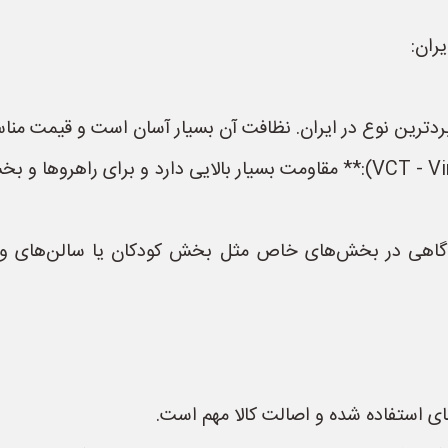
ران:
2. **کفپوش هگزایی (VCT - Vinyl Composition Tile):** مقاومت بسیار بالایی د
فپوش لاتکس (Rubber Flooring):** گاهی در بخش‌های خاص مثل بخش کودکان 
استفاده شده و اصالت کالا مهم است.