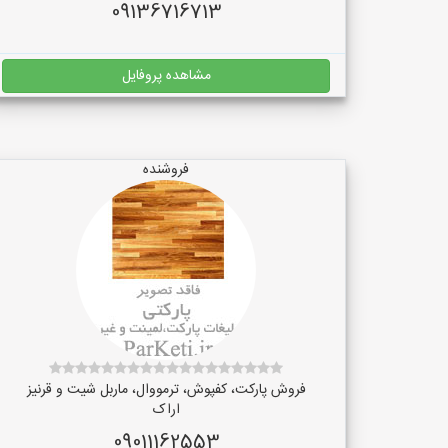
09136716713
مشاهده پروفایل
فروشنده
فروش پارکت، کفپوش، ترمووال، ماربل شیت و قرنیز
اراک
09011162553