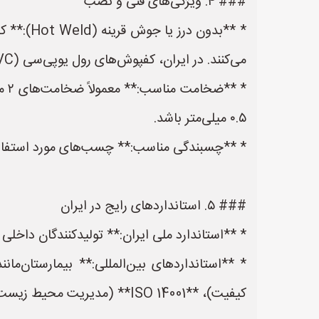
### ۴. ویژگی‌های فنی و نصب
* **بدون
می‌کنند. در ایران، کفپوش‌های رول یوپی‌سی (PVC) و کفپوش‌های هگزایی (VCT) بسیار رایج هستند.
۰.۵ میلی‌متر باشد.
* **چسبندگی مناسب:** چسب‌های مورد استفاده ب
### ۵. استانداردهای رایج در ایران
* **استاندارد ملی ایران:** تولیدکنندگان داخلی معمولاً تابع استاندارد
کیفیت)، **ISO 14001** (مدیریت محیط زیست) و **Green Label** (دوستدار محیط زیست و کم‌ VOC) داشته باشند.