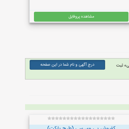
مشاهده پروفایل
درج آگهی و نام شما در این صفحه
ی» ثبت
کفپوش پی وی سی (طرح پارکت)