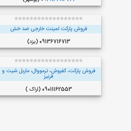
فروش پارکت لمینت خارجی ضد خش
09136716713 (یزد)
فروش پارکت، کفپوش، ترمووال، ماربل شیت و
قرنیز
09011162553 (اراک )