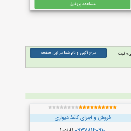
مشاهده پروفایل
درج آگهی و نام شما در این صفحه
ی» ثبت
فروش و اجرای کاغذ دیواری
09378140910
(ایلام)