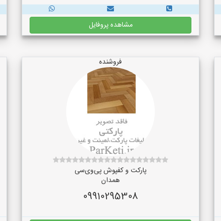
مشاهده پروفایل
فروشنده
پارکت و کفپوش پی‌وی‌سی
همدان
09910295308