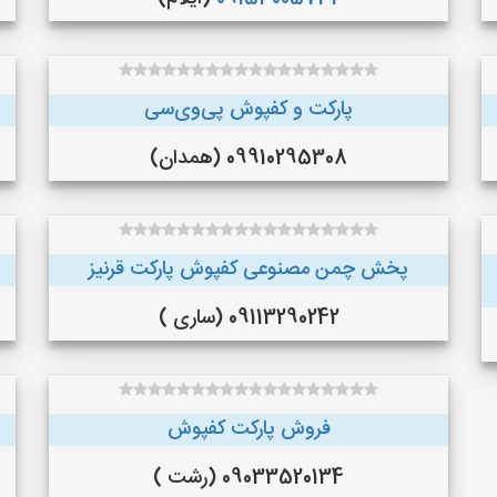
پارکت و کفپوش پی‌وی‌سی
09910295308 (همدان)
پخش چمن مصنوعی کفپوش پارکت قرنیز
09113290242 (ساری )
فروش پارکت کفپوش
09033520134 (رشت )