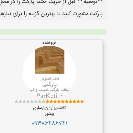
**توصیه:** قبل از خرید، حتماً پارکت را در م
پارکت مشورت کنید تا بهترین گزینه را برای نیازه
فروشنده
کاغذدیواری/بازسازی
بوشهر
09386486741