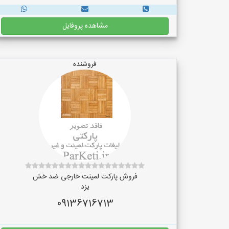
مشاهده پروفایل
فروشنده
فروش پارکت لمینت خارجی ضد خش
یزد
09136716713