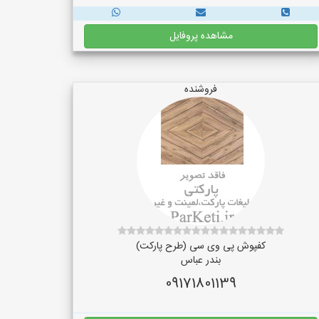
مشاهده پروفایل
فروشنده
کفپوش پی وی سی (طرح پارکت)
بندر عباس
09171801139