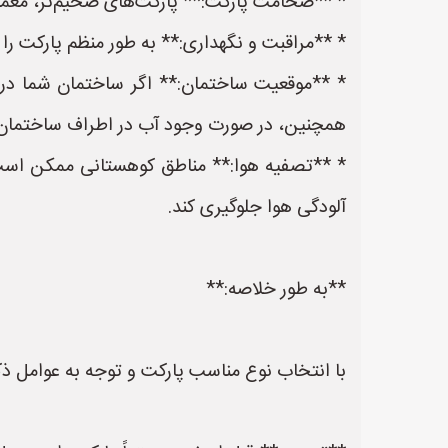
* **ضخامت پارکت:** پارکت‌های ضخیم‌تر، معمولاً
* **مراقبت و نگهداری:** به طور منظم پارکت را تمیز و روغن‌کاری کنید تا از損壞 آن جلوگیری شود. ا
* **موقعیت ساختمان:** اگر ساختمان شما در مع
همچنین، در صورت وجود آب در اطراف ساختمان، ا
* **تصفیه هوا:** مناطق کوهستانی ممکن است دا
آلودگی هوا جلوگیری کند.
**به طور خلاصه:**
با انتخاب نوع مناسب پارکت و توجه به عوامل ذکر 