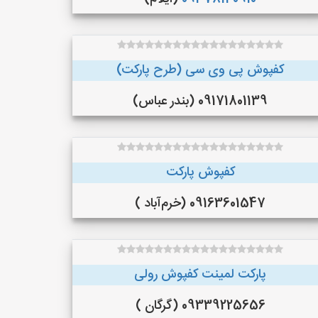
کفپوش پی وی سی (طرح پارکت)
09171801139 (بندر عباس)
کفپوش پارکت
09163601547 (خرم‌آباد )
پارکت لمینت کفپوش رولی
09339225656 (گرگان )