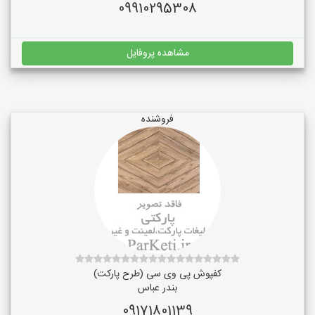
09910295308
مشاهده پروفایل
فروشنده
کفپوش پی وی سی (طرح پارکت)
بندر عباس
09171801139