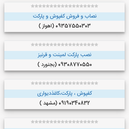
نصاب و فروش کفپوش و پارکت
09357550303 (اهواز )
نصب پارکت لمینت و قرنیز
09308770550 (بجنورد )
کفپوش ، پارکت،کاغذدیواری
09190340832 (مشهد )