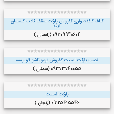
کناف کاغذدیواری کفپوش پارکت سقف کاذب کشسان
آینه
09309940604 (زاهدان )
نصب پارکت لمینت کفپوش ترمو تاشو قرنیز۰۰۰
09373740055 (سمنان )
پارکت لمینت
09125415546 (زنجان )