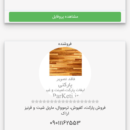
مشاهده پروفایل
فروشنده
فروش پارکت، کفپوش، ترمووال، ماربل شیت و قرنیز
اراک
09011162553