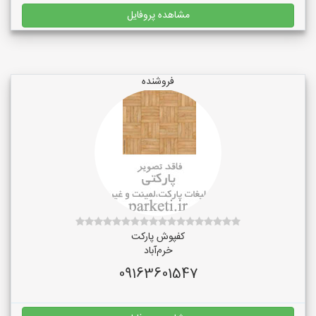
مشاهده پروفایل
فروشنده
کفپوش پارکت
خرم‌آباد
09163601547