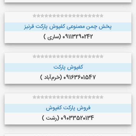
پخش چمن مصنوعی کفپوش پارکت قرنیز
09113290242 (ساری )
کفپوش پارکت
09163601547 (خرم‌آباد )
فروش پارکت کفپوش
09033520134 (رشت )