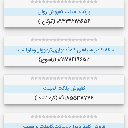
پارکت لمینت کفپوش رولی
09339225656 (گرگان )
سقف‌کاذب‌سپاهان‌.کاغذ‌دیواری.ترمووال‌و‌ماربلشیت
09178419653 (یاسوج)
کفپوش پارکت لمینت
09185538776 (کرمانشاه )
فروش کاغذ دیواری،پارکت،کابینت و نصب