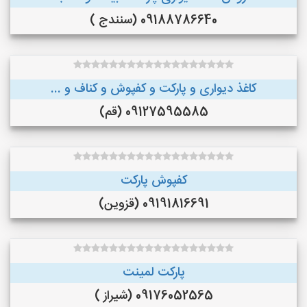
09188786640 (سنندج )
کاغذ دیواری و پارکت و کفپوش و کناف و ...
09127595585 (قم)
کفپوش پارکت
09191816691 (قزوین)
پارکت لمینت
09176052565 (شیراز )