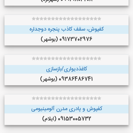
کفپوش، سقف کاذب پنجره دوجداره
09173702976 (بوشهر)
کاغذدیواری/بازسازی
09386486741 (بوشهر)
کفپوش و پادری مدرن آلومینیومی
09153005732 (ایلام)