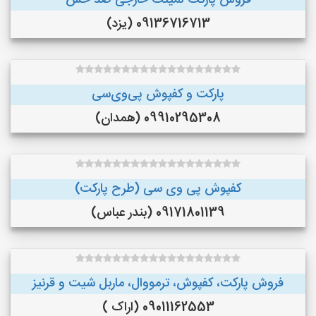
فروش پارکت لمینت خارجی ضد خش
09136716713 (یزد)
پارکت و کفپوش پی‌وی‌سی
09910295308 (همدان)
کفپوش پی وی سی (طرح پارکت)
09171801139 (بندر عباس)
فروش پارکت، کفپوش، ترمووال، ماربل شیت و قرنیز
09011162553 (اراک )