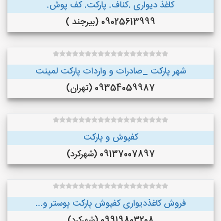
کاغذ دیواری .کناف. پارکت. کف پوش.
09025613999 (بیرجند )
شهر پارکت _صادرات و واردات پارکت لمینت
09354059987 (تهران)
کفپوش و پارکت
09137007897 (شهرکرد)
فروش کاغذدیواری کفپوش پارکت پوستر و...
09919803208 (شهرکرد)