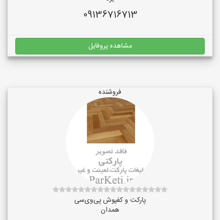
09136716713
مشاهده پروفایل
فروشنده
پارکت و کفپوش پی‌وی‌سی
همدان