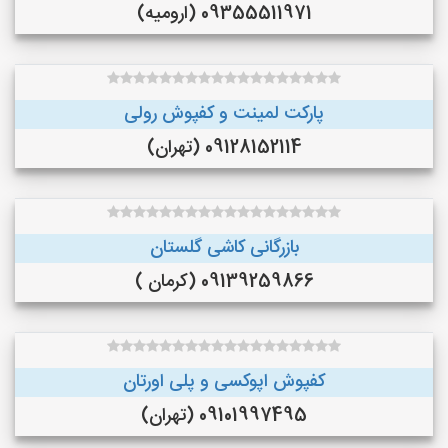
09355511971 (ارومیه)
پارکت لمینت و کفپوش رولی
09128152114 (تهران)
بازرگانی کاشی گلستان
09139259866 (کرمان )
کفپوش اپوکسی و پلی اورتان
09101997495 (تهران)