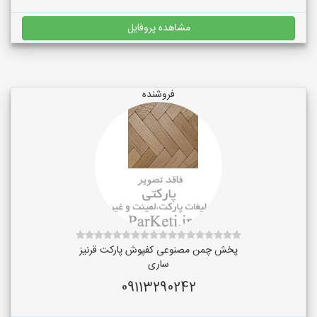
مشاهده پروفایل
فروشنده
پخش چمن مصنوعی کفپوش پارکت قرنیز
ساری
09113290242