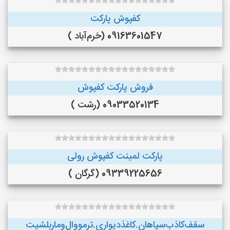
کفپوش پارکت
09163601547 (خرم‌آباد )
فروش پارکت کفپوش
09033520134 (رشت )
پارکت لمینت کفپوش رولی
09339225656 (گرگان )
سقف‌کاذب‌سپاهان‌.کاغذ‌دیواری.ترمووال‌و‌ماربلشیت