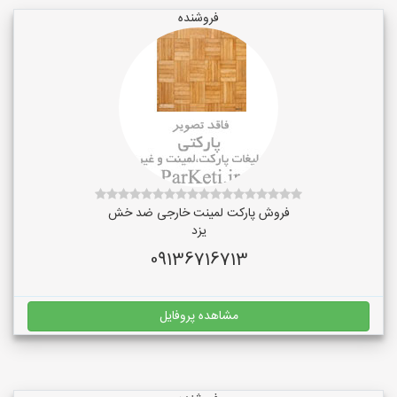
فروشنده
فروش پارکت لمینت خارجی ضد خش
یزد
09136716713
مشاهده پروفایل