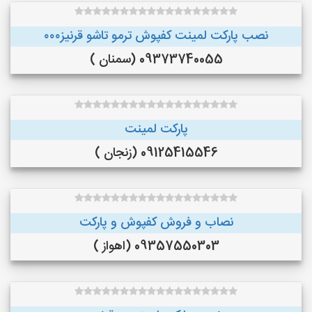
نصب پارکت لمینت کفپوش ترمو تاشو قرنیز۰۰۰
09373740055 (سمنان )
پارکت لمینت
09125415546 (زنجان )
نصاب و فروش کفپوش و پارکت
09357550303 (اهواز )