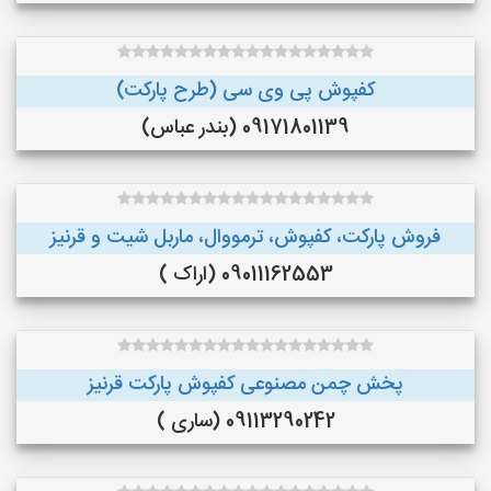
کفپوش پی وی سی (طرح پارکت)
09171801139 (بندر عباس)
فروش پارکت، کفپوش، ترمووال، ماربل شیت و قرنیز
09011162553 (اراک )
پخش چمن مصنوعی کفپوش پارکت قرنیز
09113290242 (ساری )