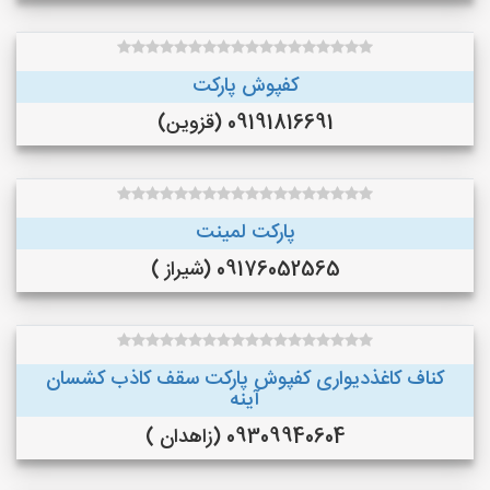
کفپوش پارکت
09191816691 (قزوین)
پارکت لمینت
09176052565 (شیراز )
کناف کاغذدیواری کفپوش پارکت سقف کاذب کشسان
آینه
09309940604 (زاهدان )