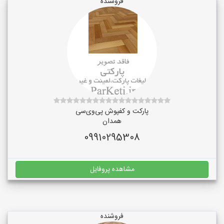
فروشنده
پارکت و کفپوش پی‌وی‌سی
همدان
09910295308
مشاهده پروفایل
فروشنده