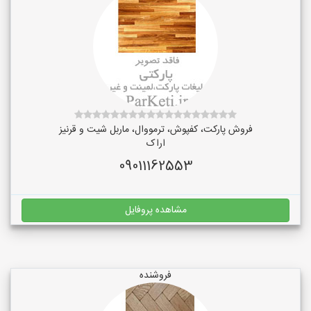
فروش پارکت، کفپوش، ترمووال، ماربل شیت و قرنیز
اراک
09011162553
مشاهده پروفایل
فروشنده