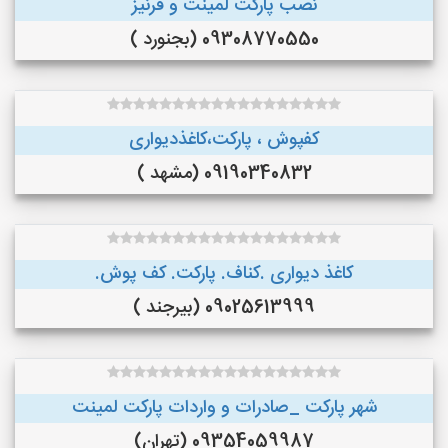
نصب پارکت لمینت و قرنیز
09308770550 (بجنورد )
کفپوش ، پارکت،کاغذدیواری
09190340832 (مشهد )
کاغذ دیواری .کناف. پارکت. کف پوش.
09025613999 (بیرجند )
شهر پارکت _صادرات و واردات پارکت لمینت
09354059987 (تهران)