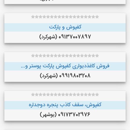
کفپوش و پارکت
09137007897 (شهرکرد)
فروش کاغذدیواری کفپوش پارکت پوستر و...
09919803208 (شهرکرد)
کفپوش، سقف کاذب پنجره دوجداره
09173702976 (بوشهر)