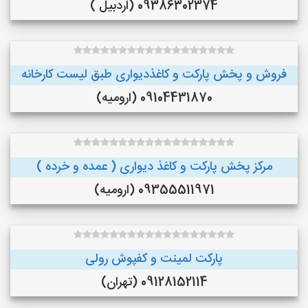
09386302374 (اردبیل )
فروش و پخش پارکت و کاغذدیواری طبق لیست کارخانه
09104431870 (ارومیه)
مرکز پخش پارکت و کاغذ دیواری ( عمده و خرده )
09355511971 (ارومیه)
پارکت لمینت و کفپوش رولی
09128152114 (تهران)