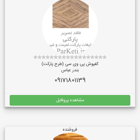
کفپوش پی وی سی (طرح پارکت)
بندر عباس
09171801139
مشاهده پروفایل
فروشنده