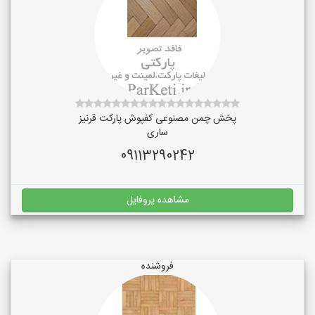
پخش چمن مصنوعی کفپوش پارکت قرنیز
ساری
09113290242
مشاهده پروفایل
فروشنده