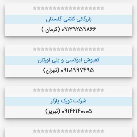
بازرگانی کاشی گلستان
09139259866 (کرمان )
کفپوش اپوکسی و پلی اورتان
09101997495 (تهران)
شرکت تورک پارکر
09142140005 (تبریز)