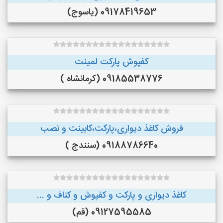
09178419653 (یاسوج)
کفپوش پارکت لمینت
09185538776 (کرمانشاه )
فروش کاغذ دیواری،پارکت،کابینت و نصب
09188786640 (سنندج )
کاغذ دیواری و پارکت و کفپوش و کناف و ...
09127595585 (قم)