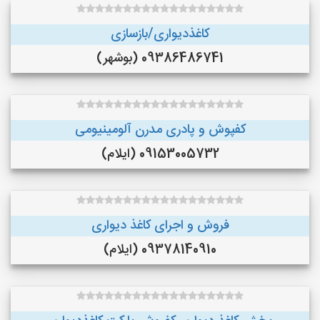
کاغذدیواری/بازسازی
09386486741 (بوشهر)
کفپوش و پادری مدرن آلومینیومی
09153005732 (ایلام)
فروش و اجرای کاغذ دیواری
09378140910 (ایلام)