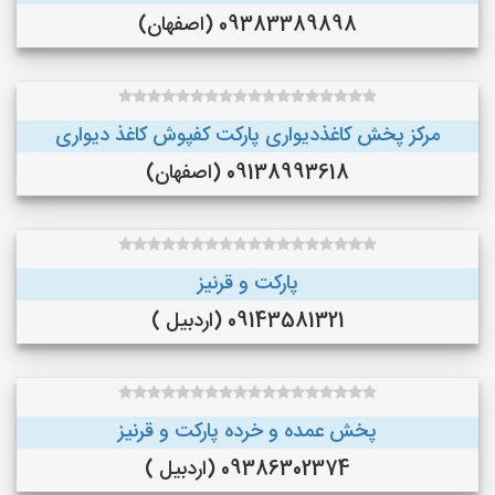
09383389898 (اصفهان)
مرکز پخش کاغذدیواری پارکت کفپوش کاغذ دیواری
09138993618 (اصفهان)
پارکت و قرنیز
09143581321 (اردبیل )
پخش عمده و خرده پارکت و قرنیز
09386302374 (اردبیل )