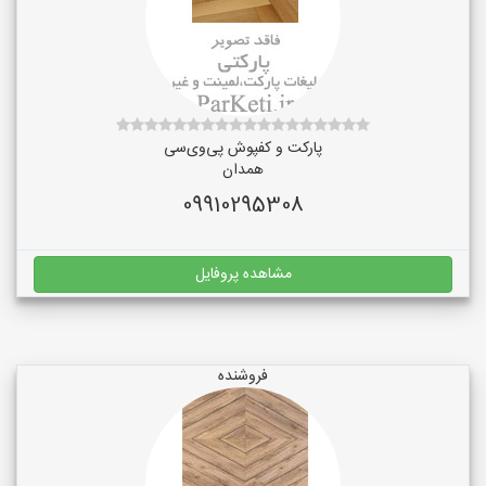
پارکت و کفپوش پی‌وی‌سی
همدان
09910295308
مشاهده پروفایل
فروشنده