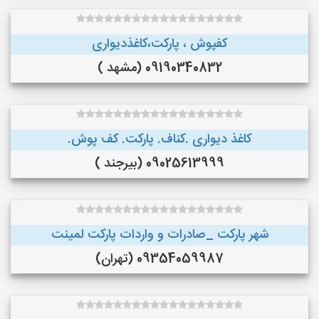
کفپوش ، پارکت،کاغذدیواری
09190340832 (مشهد )
کاغذ دیواری .کناف. پارکت. کف پوش.
09025613999 (بیرجند )
شهر پارکت _صادرات و واردات پارکت لمینت
09354059987 (تهران)