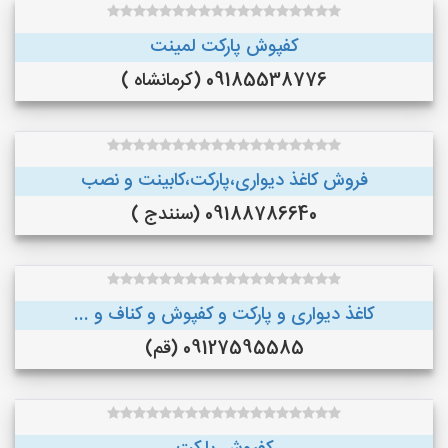
کفپوش پارکت لمینت
09185538776 (کرمانشاه )
فروش کاغذ دیواری،پارکت،کابینت و نصب
09188786640 (سنندج )
کاغذ دیواری و پارکت و کفپوش و کناف و ...
09127595585 (قم)