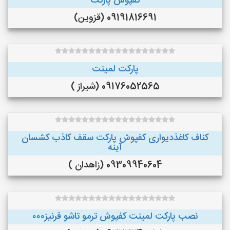
کفپوش پارکت
09191816691 (قزوین)
پارکت لمینت
09176052565 (شیراز )
کناف کاغذدیواری کفپوش پارکت سقف کاذب کشسان
آینه
09309940604 (زاهدان )
نصب پارکت لمینت کفپوش ترمو تاشو قرنیز۰۰۰