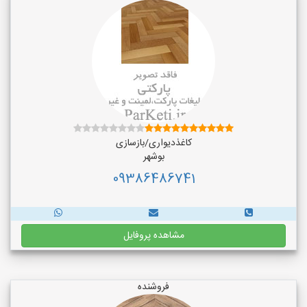
کاغذدیواری/بازسازی
بوشهر
09386486741
مشاهده پروفایل
فروشنده