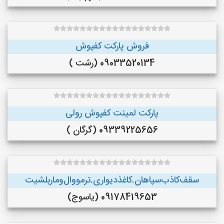
فروش پارکت کفپوش
09033520134 (رشت )
پارکت لمینت کفپوش رولی
09339225656 (گرگان )
سقف‌کاذب‌سپاهان‌.کاغذ‌دیواری.ترمووال‌و‌ماربلشیت
09178419653 (یاسوج)