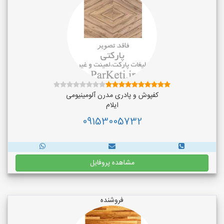
کفپوش و پادری مدرن آلومینیومی
ایلام
09153005732
مشاهده پروفایل
فروشنده