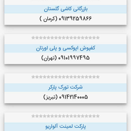
بازرگانی کاشی گلستان
09139259866 (کرمان )
کفپوش اپوکسی و پلی اورتان
09101997495 (تهران)
شرکت تورک پارکر
09142140005 (تبریز)
پارکت لمینت آلواریو