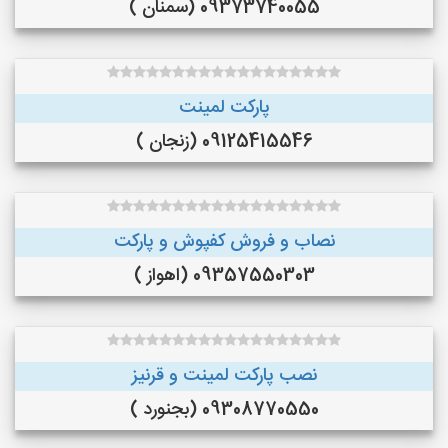
09373740055 (سمنان )
پارکت لمینت
09125415546 (زنجان )
نصاب و فروش کفپوش و پارکت
09357550303 (اهواز )
نصب پارکت لمینت و قرنیز
09308770550 (بجنورد )