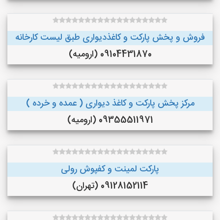
فروش و پخش پارکت و کاغذدیواری طبق لیست کارخانه
09104431870 (ارومیه)
مرکز پخش پارکت و کاغذ دیواری ( عمده و خرده )
09355511971 (ارومیه)
پارکت لمینت و کفپوش رولی
09128152114 (تهران)