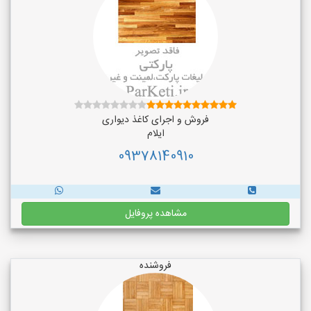
فروش و اجرای کاغذ دیواری
ایلام
09378140910
مشاهده پروفایل
فروشنده