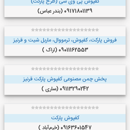
کفپوش پی وی سی (طرح پارکت)
09171801139 (بندر عباس)
فروش پارکت، کفپوش، ترمووال، ماربل شیت و قرنیز
09011162553 (اراک )
پخش چمن مصنوعی کفپوش پارکت قرنیز
09113290242 (ساری )
کفپوش پارکت
09163601547 (خرم‌آباد )