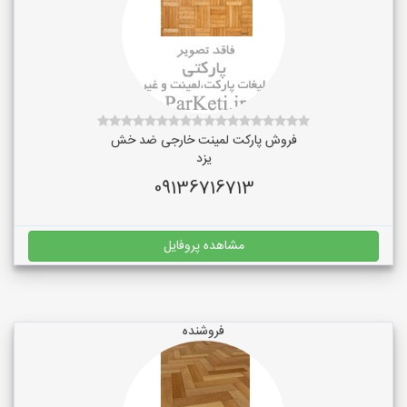
فروش پارکت لمینت خارجی ضد خش
یزد
09136716713
مشاهده پروفایل
فروشنده