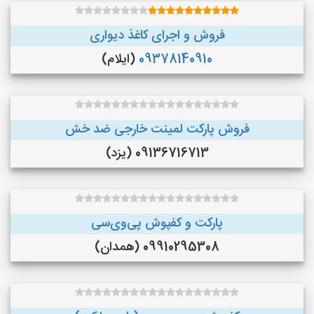
فروش و اجرای کاغذ دیواری
09378140910
(ایلام)
فروش پارکت لمینت خارجی ضد خش
09136716713 (یزد)
پارکت و کفپوش پی‌وی‌سی
09910295308 (همدان)