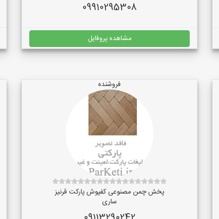
09910295308
مشاهده پروفایل
فروشنده
پخش چمن مصنوعی کفپوش پارکت قرنیز
ساری
09113290242