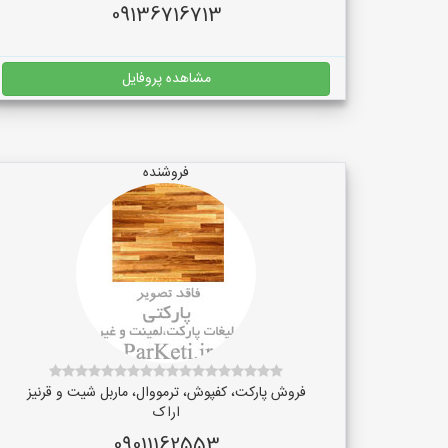
09136716713
مشاهده پروفایل
فروشنده
فروش پارکت، کفپوش، ترمووال، ماربل شیت و قرنیز
اراک
09011162553