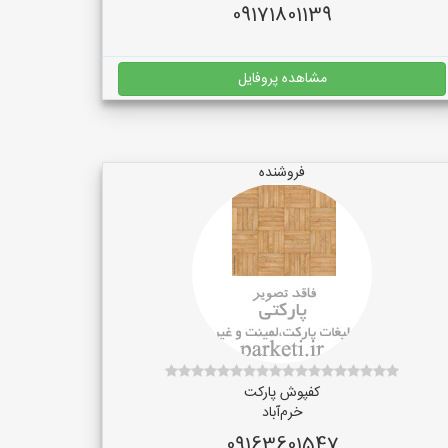
09171801139
مشاهده پروفایل
فروشنده
کفپوش پارکت
خرم‌آباد
09163601547