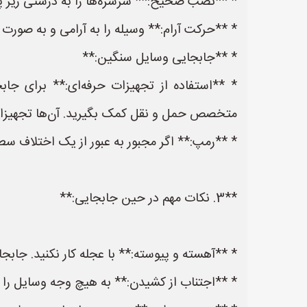
* **نصب صحیح:** سرسره‌ها را به درستی زیر پایه
* **حرکت آرام:** وسیله را به آرامی و به صورت
* **جابجایی وسایل سنگین:**
* **استفاده از تجهیزات حرفه‌ای:** برای جا
متخصص حمل و نقل کمک بگیرید. آن‌ها تجهیزات و
* **رمپ:** اگر مجبور به عبور از یک اختلاف سط
**3. نکات مهم در حین جابجایی:**
* **آهسته و پیوسته:** با عجله کار نکنید. جابجا
* **اجتناب از کشیدن:** به هیچ وجه وسایل را