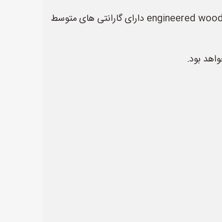
* **نوع پارکت:** پارکت‌های چوبی solid معمولاً گارانتی کمتری نسبت به پارکت‌های لمینت دارند. پارکت‌های engineered wood دارای گارانتی های متوسط
اهد بود.