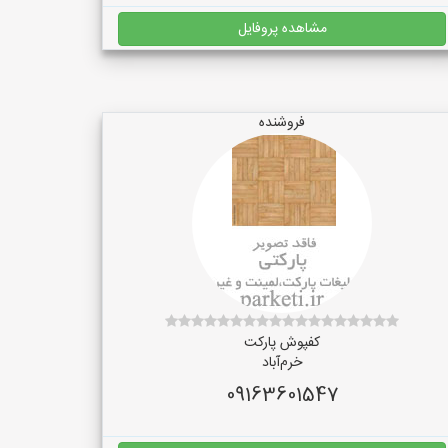
مشاهده پروفایل
فروشنده
کفپوش پارکت
خرم‌آباد
09163601547