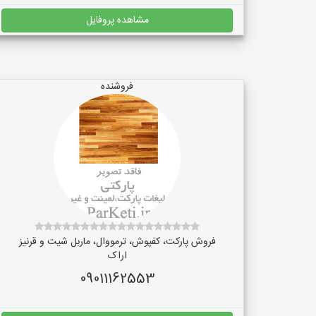
مشاهده پروفایل
فروشنده
فروش پارکت، کفپوش، ترمووال، ماربل شیت و قرنیز
اراک
09011162553