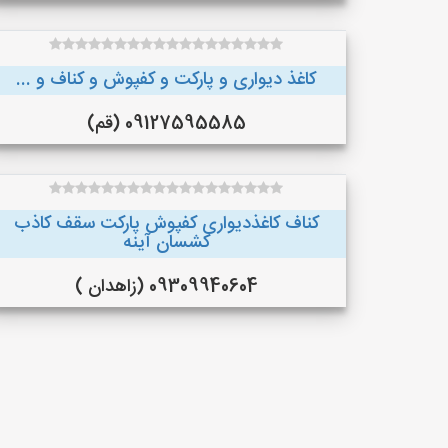
کاغذ دیواری و پارکت و کفپوش و کناف و ...
09127595585 (قم)
کناف کاغذدیواری کفپوش پارکت سقف کاذب
کشسان آینه
09309940604 (زاهدان )