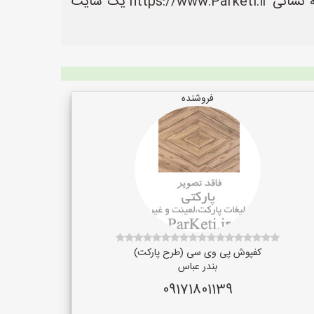
را ثبت کنند تا مشتریان بتوانند آسان تر به اطلاعات و محصولات آنها دسترسی داشته باشند. سایت پارکتی به نشانی https://www.Parketi.ir یک سایت
فروشنده
کفپوش پی وی سی (طرح پارکت)
بندر عباس
09171801139