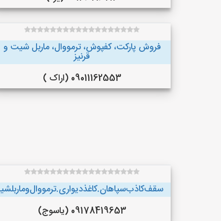
فروش پارکت، کفپوش، ترمووال، ماربل شیت و
قرنیز
09011162553 (اراک )
سقف‌کاذب‌سپاهان‌.کاغذ‌دیواری.ترمووال‌و‌ماربلش
09178419653 (یاسوج)