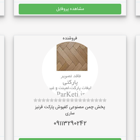
مشاهده پروفایل
فروشنده
پخش چمن مصنوعی کفپوش پارکت قرنیز
ساری
09113290242