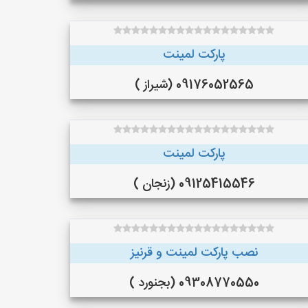
پارکت لمینت
09176052565 (شیراز )
پارکت لمینت
09125415546 (زنجان )
نصب پارکت لمینت و قرنیز
09308770550 (بجنورد )