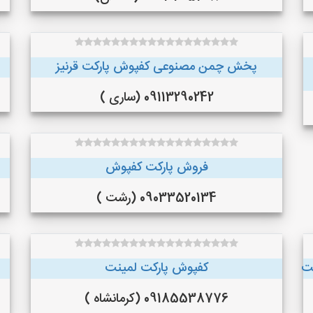
پخش چمن مصنوعی کفپوش پارکت قرنیز
09113290242 (ساری )
فروش پارکت کفپوش
09033520134 (رشت )
یت
کفپوش پارکت لمینت
09185538776 (کرمانشاه )