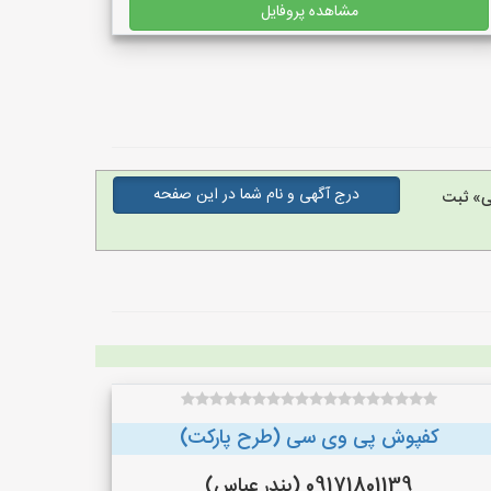
مشاهده پروفایل
درج آگهی و نام شما در این صفحه
ی» ثبت
کفپوش پی وی سی (طرح پارکت)
09171801139 (بندر عباس)