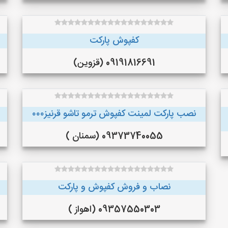
کفپوش پارکت
09191816691 (قزوین)
نصب پارکت لمینت کفپوش ترمو تاشو قرنیز۰۰۰
09373740055 (سمنان )
نصاب و فروش کفپوش و پارکت
09357550303 (اهواز )