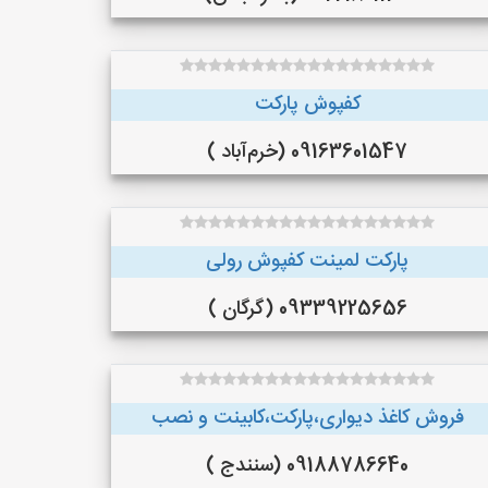
کفپوش پارکت
09163601547 (خرم‌آباد )
پارکت لمینت کفپوش رولی
09339225656 (گرگان )
فروش کاغذ دیواری،پارکت،کابینت و نصب
09188786640 (سنندج )