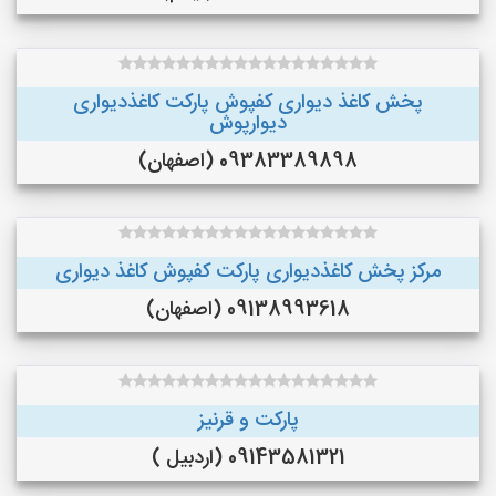
پخش کاغذ دیواری کفپوش پارکت کاغذدیواری
دیوارپوش
09383389898 (اصفهان)
مرکز پخش کاغذدیواری پارکت کفپوش کاغذ دیواری
09138993618 (اصفهان)
پارکت و قرنیز
09143581321 (اردبیل )