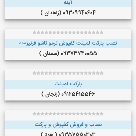
آینه
09309940604 (زاهدان )
نصب پارکت لمینت کفپوش ترمو تاشو قرنیز۰۰۰
09373740055 (سمنان )
پارکت لمینت
09125415546 (زنجان )
نصاب و فروش کفپوش و پارکت
09357550303 (اهواز )