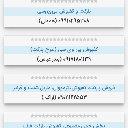
پارکت و کفپوش پی‌وی‌سی
09910295308 (همدان)
کفپوش پی وی سی (طرح پارکت)
09171801139 (بندر عباس)
فروش پارکت، کفپوش، ترمووال، ماربل شیت و قرنیز
09011162553 (اراک )
پخش چمن مصنوعی کفپوش پارکت قرنیز