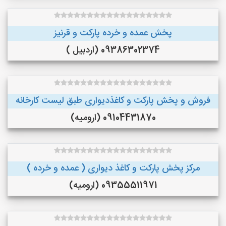
پخش عمده و خرده پارکت و قرنیز
09386302374 (اردبیل )
فروش و پخش پارکت و کاغذدیواری طبق لیست کارخانه
09104431870 (ارومیه)
مرکز پخش پارکت و کاغذ دیواری ( عمده و خرده )
09355511971 (ارومیه)