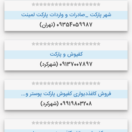
شهر پارکت _صادرات و واردات پارکت لمینت
09354059987 (تهران)
کفپوش و پارکت
09137007897 (شهرکرد)
فروش کاغذدیواری کفپوش پارکت پوستر و...
09919803208 (شهرکرد)