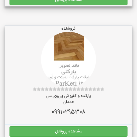
مشاهده پروفایل
فروشنده
پارکت و کفپوش پی‌وی‌سی
همدان
09910295308
مشاهده پروفایل