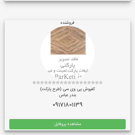
فروشنده
کفپوش پی وی سی (طرح پارکت)
بندر عباس
09171801139
مشاهده پروفایل