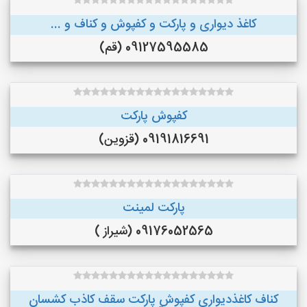
کاغذ دیواری و پارکت و کفپوش و کناف و ...
09127595585 (قم)
کفپوش پارکت
09191816691 (قزوین)
پارکت لمینت
09176052565 (شیراز )
کناف کاغذدیواری کفپوش پارکت سقف کاذب کشسان