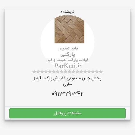
فروشنده
پخش چمن مصنوعی کفپوش پارکت قرنیز
ساری
09113290242
مشاهده پروفایل