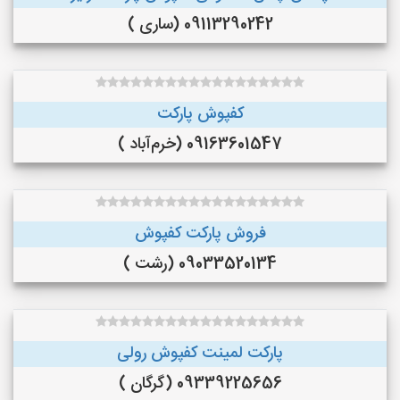
09113290242 (ساری )
کفپوش پارکت
09163601547 (خرم‌آباد )
فروش پارکت کفپوش
09033520134 (رشت )
پارکت لمینت کفپوش رولی
09339225656 (گرگان )