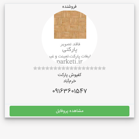
فروشنده
کفپوش پارکت
خرم‌آباد
09163601547
مشاهده پروفایل