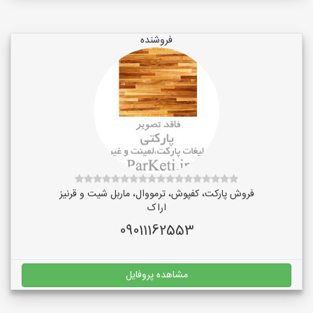
فروشنده
فروش پارکت، کفپوش، ترمووال، ماربل شیت و قرنیز
اراک
09011162553
مشاهده پروفایل