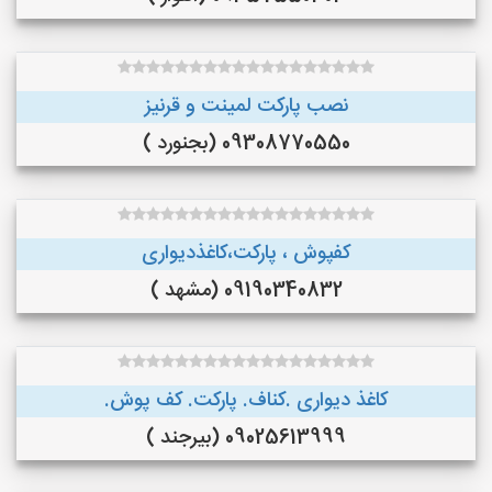
نصب پارکت لمینت و قرنیز
09308770550 (بجنورد )
کفپوش ، پارکت،کاغذدیواری
09190340832 (مشهد )
کاغذ دیواری .کناف. پارکت. کف پوش.
09025613999 (بیرجند )