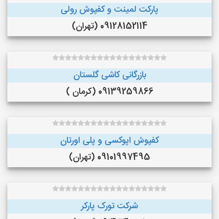
پارکت لمینت و کفپوش رولی
09128152114 (تهران)
بازرگانی کاشی گلستان
09139259866 (کرمان )
کفپوش اپوکسی و پلی اورتان
09101997495 (تهران)
شرکت تورک پارکر