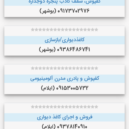
کفپوش، سقف کاذب پنجره دوجداره
09173702976 (بوشهر)
کاغذدیواری/بازسازی
09386486741 (بوشهر)
کفپوش و پادری مدرن آلومینیومی
09153005732 (ایلام)
فروش و اجرای کاغذ دیواری
09378140910 (ایلام)