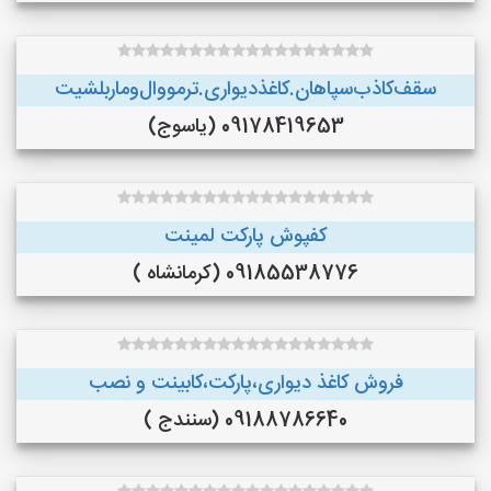
سقف‌کاذب‌سپاهان‌.کاغذ‌دیواری.ترمووال‌و‌ماربلشیت
09178419653 (یاسوج)
کفپوش پارکت لمینت
09185538776 (کرمانشاه )
فروش کاغذ دیواری،پارکت،کابینت و نصب
09188786640 (سنندج )