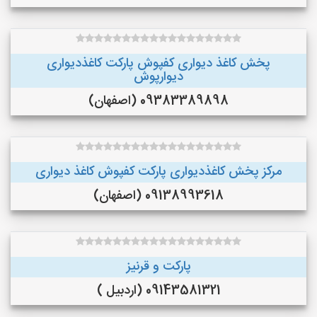
پخش کاغذ دیواری کفپوش پارکت کاغذدیواری
دیوارپوش
09383389898 (اصفهان)
مرکز پخش کاغذدیواری پارکت کفپوش کاغذ دیواری
09138993618 (اصفهان)
پارکت و قرنیز
09143581321 (اردبیل )