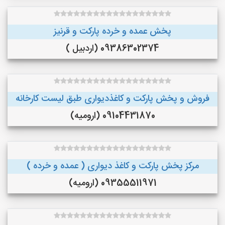
پخش عمده و خرده پارکت و قرنیز
09386302374 (اردبیل )
فروش و پخش پارکت و کاغذدیواری طبق لیست کارخانه
09104431870 (ارومیه)
مرکز پخش پارکت و کاغذ دیواری ( عمده و خرده )
09355511971 (ارومیه)