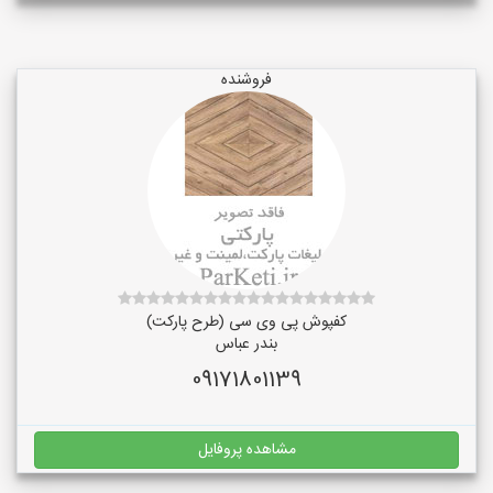
فروشنده
کفپوش پی وی سی (طرح پارکت)
بندر عباس
09171801139
مشاهده پروفایل