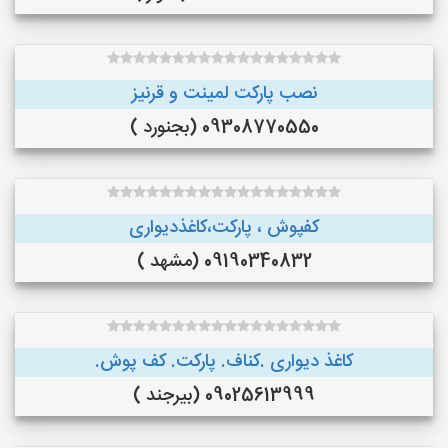
نصب پارکت لمینت و قرنیز
09308770550 (بجنورد )
کفپوش ، پارکت،کاغذدیواری
09190340832 (مشهد )
کاغذ دیواری .کناف. پارکت. کف پوش.
09025613999 (بیرجند )