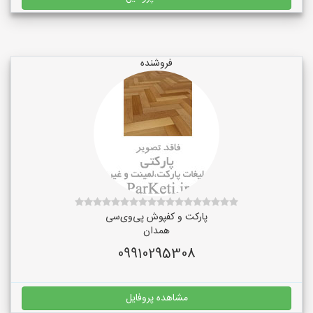
فروشنده
پارکت و کفپوش پی‌وی‌سی
همدان
09910295308
مشاهده پروفایل