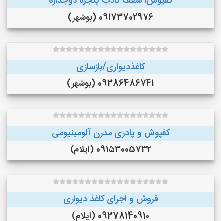
کفپوش، سقف کاذب پنجره دوجداره
09173702976 (بوشهر)
کاغذدیواری/بازسازی
09386486741 (بوشهر)
کفپوش و پادری مدرن آلومینیومی
09153005732 (ایلام)
فروش و اجرای کاغذ دیواری
09378140910 (ایلام)