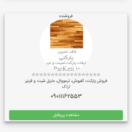
فروشنده
فروش پارکت، کفپوش، ترمووال، ماربل شیت و قرنیز
اراک
09011162553
مشاهده پروفایل