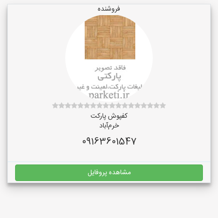
فروشنده
کفپوش پارکت
خرم‌آباد
09163601547
مشاهده پروفایل