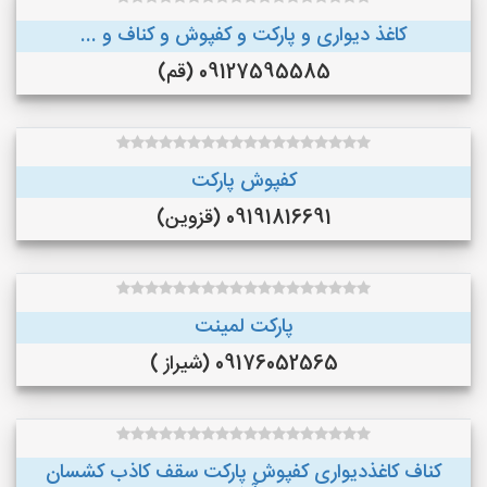
کاغذ دیواری و پارکت و کفپوش و کناف و ...
09127595585 (قم)
کفپوش پارکت
09191816691 (قزوین)
پارکت لمینت
09176052565 (شیراز )
کناف کاغذدیواری کفپوش پارکت سقف کاذب کشسان