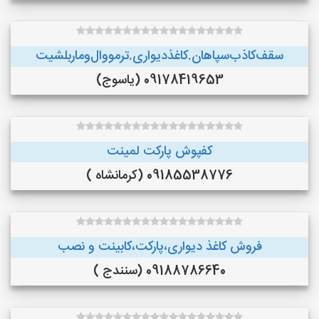
سقف‌کاذب‌سپاهان‌.کاغذ‌دیواری.ترمووال‌و‌ماربلشیت
09178419653 (یاسوج)
کفپوش پارکت لمینت
09185538776 (کرمانشاه )
فروش کاغذ دیواری،پارکت،کابینت و نصب
09188786640 (سنندج )