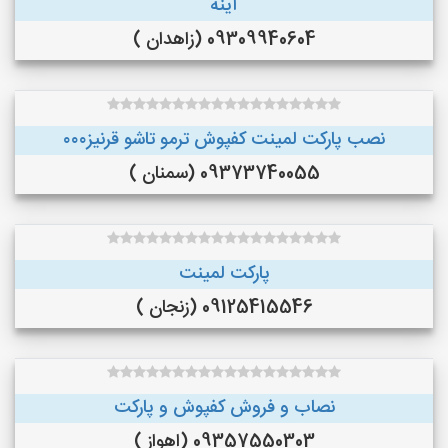
آینه
09309940604 (زاهدان )
نصب پارکت لمینت کفپوش ترمو تاشو قرنیز۰۰۰
09373740055 (سمنان )
پارکت لمینت
09125415546 (زنجان )
نصاب و فروش کفپوش و پارکت
09357550303 (اهواز )