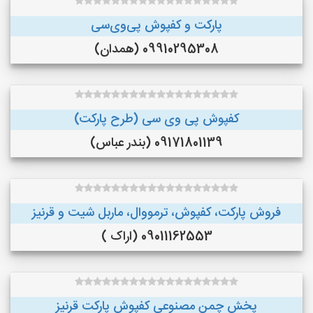
پارکت و کفپوش پی‌وی‌سی
09910295308 (همدان)
کفپوش پی وی سی (طرح پارکت)
09171801139 (بندر عباس)
فروش پارکت، کفپوش، ترمووال، ماربل شیت و قرنیز
09011162553 (اراک )
پخش چمن مصنوعی کفپوش پارکت قرنیز