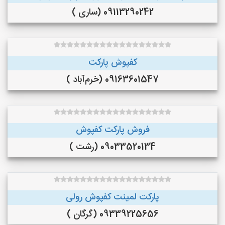
09113290242 (ساری )
کفپوش پارکت
09163601547 (خرم‌آباد )
فروش پارکت کفپوش
09033520134 (رشت )
پارکت لمینت کفپوش رولی
09339225656 (گرگان )