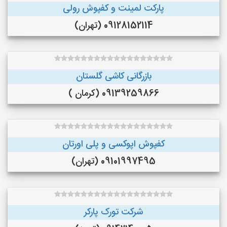
پارکت لمینت و کفپوش رولی
09128152114 (تهران)
بازرگانی کاشی گلستان
09139259866 (کرمان )
کفپوش اپوکسی و پلی اورتان
09101997495 (تهران)
شرکت تورک پارکر