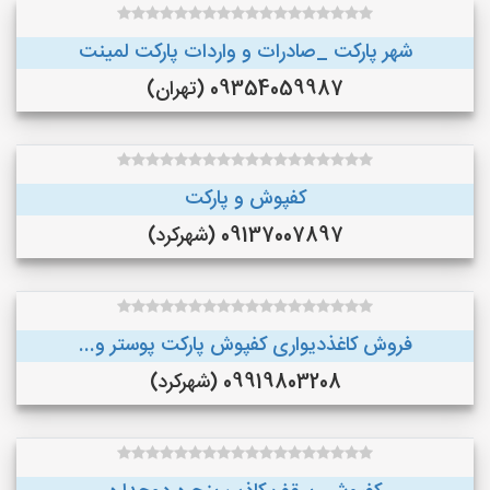
شهر پارکت _صادرات و واردات پارکت لمینت
09354059987 (تهران)
کفپوش و پارکت
09137007897 (شهرکرد)
فروش کاغذدیواری کفپوش پارکت پوستر و...
09919803208 (شهرکرد)