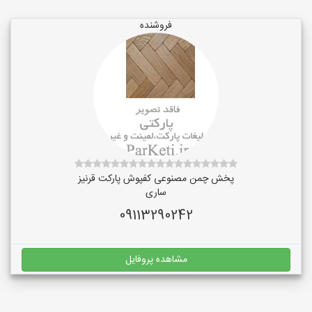
فروشنده
پخش چمن مصنوعی کفپوش پارکت قرنیز
ساری
09113290242
مشاهده پروفایل