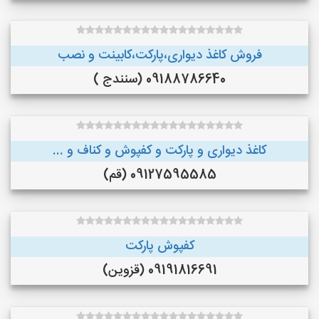
فروش کاغذ دیواری،پارکت،کابینت و نصب
09188786640 (سنندج )
کاغذ دیواری و پارکت و کفپوش و کناف و ...
09127595585 (قم)
کفپوش پارکت
09191816691 (قزوین)