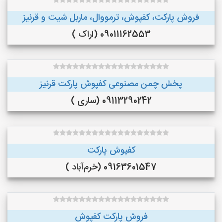
فروش پارکت، کفپوش، ترمووال، ماربل شیت و قرنیز
09011162553 (اراک )
پخش چمن مصنوعی کفپوش پارکت قرنیز
09113290242 (ساری )
کفپوش پارکت
09163601547 (خرم‌آباد )
فروش پارکت کفپوش