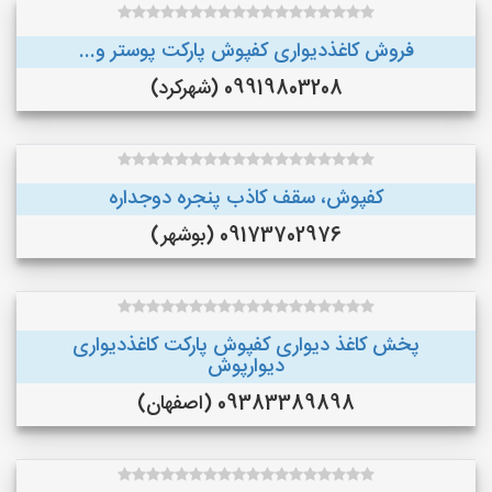
فروش کاغذدیواری کفپوش پارکت پوستر و...
09919803208 (شهرکرد)
کفپوش، سقف کاذب پنجره دوجداره
09173702976 (بوشهر)
پخش کاغذ دیواری کفپوش پارکت کاغذدیواری
دیوارپوش
09383389898 (اصفهان)