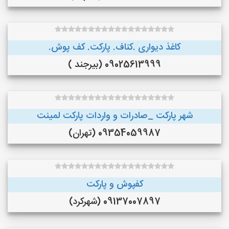
کاغذ دیواری .کناف. پارکت. کف پوش.
09025613999 (بیرجند )
شهر پارکت _صادرات و واردات پارکت لمینت
09354059987 (تهران)
کفپوش و پارکت
09137007897 (شهرکرد)