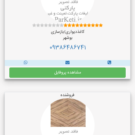
کاغذدیواری/بازسازی
بوشهر
09386486741
مشاهده پروفایل
فروشنده