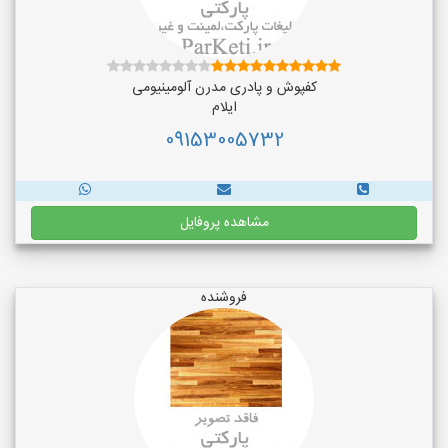
کفپوش و پادری مدرن آلومینیومی
ایلام
09153005732
مشاهده پروفایل
فروشنده