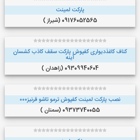
پارکت لمینت
09176052565 (شیراز )
کناف کاغذدیواری کفپوش پارکت سقف کاذب کشسان
آینه
09309940604 (زاهدان )
نصب پارکت لمینت کفپوش ترمو تاشو قرنیز۰۰۰
09373740055 (سمنان )