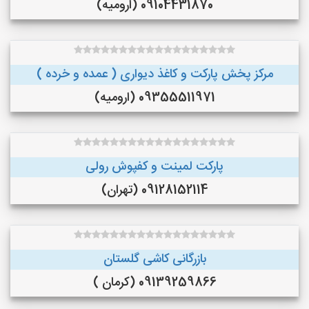
09104431870 (ارومیه)
مرکز پخش پارکت و کاغذ دیواری ( عمده و خرده )
09355511971 (ارومیه)
پارکت لمینت و کفپوش رولی
09128152114 (تهران)
بازرگانی کاشی گلستان
09139259866 (کرمان )