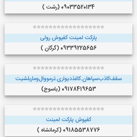
09033520134 (رشت )
پارکت لمینت کفپوش رولی
09339225656 (گرگان )
سقف‌کاذب‌سپاهان‌.کاغذ‌دیواری.ترمووال‌و‌ماربلشیت
09178419653 (یاسوج)
کفپوش پارکت لمینت
09185538776 (کرمانشاه )