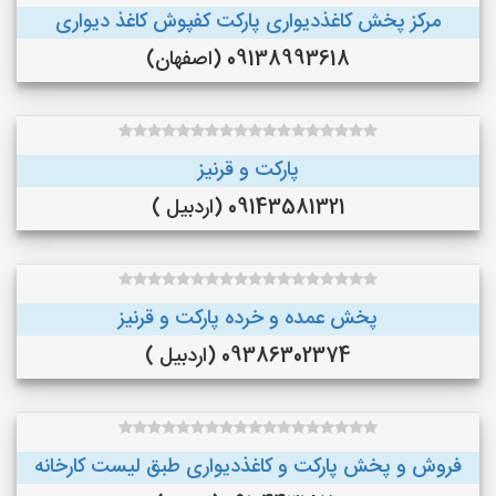
مرکز پخش کاغذدیواری پارکت کفپوش کاغذ دیواری
09138993618 (اصفهان)
پارکت و قرنیز
09143581321 (اردبیل )
پخش عمده و خرده پارکت و قرنیز
09386302374 (اردبیل )
فروش و پخش پارکت و کاغذدیواری طبق لیست کارخانه