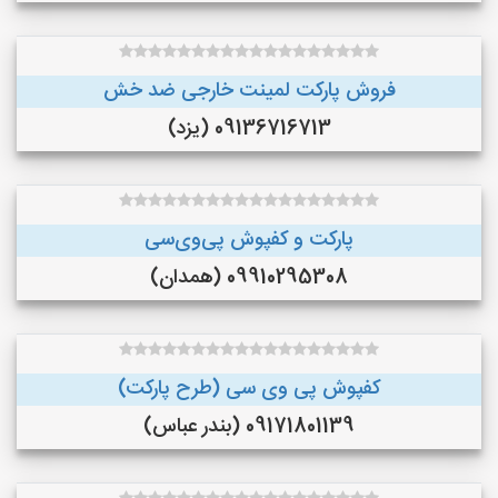
فروش پارکت لمینت خارجی ضد خش
09136716713 (یزد)
پارکت و کفپوش پی‌وی‌سی
09910295308 (همدان)
کفپوش پی وی سی (طرح پارکت)
09171801139 (بندر عباس)