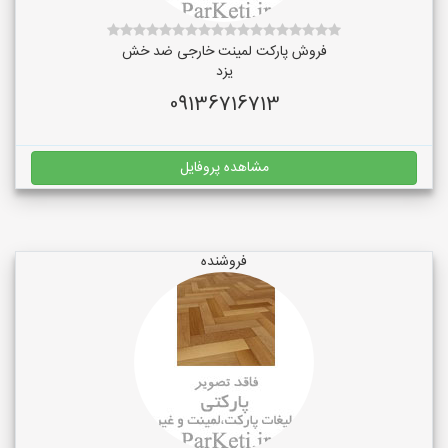
فروش پارکت لمینت خارجی ضد خش
یزد
09136716713
مشاهده پروفایل
فروشنده