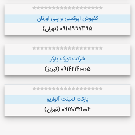
کفپوش اپوکسی و پلی اورتان
09101997495 (تهران)
شرکت تورک پارکر
09142140005 (تبریز)
پارکت لمینت آلواریو
09120321004 (تهران)