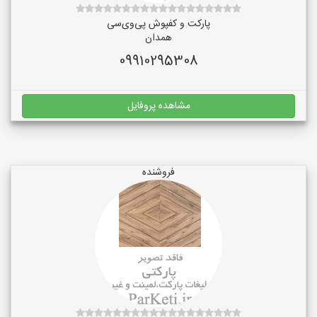
پارکت و کفپوش پی‌وی‌سی
همدان
09910295308
مشاهده پروفایل
فروشنده