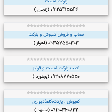
پارکت لمینت
09125415546 (زنجان )
نصاب و فروش کفپوش و پارکت
09357550303 (اهواز )
نصب پارکت لمینت و قرنیز
09308770550 (بجنورد )
کفپوش ، پارکت،کاغذدیواری
09190340832 (مشهد )