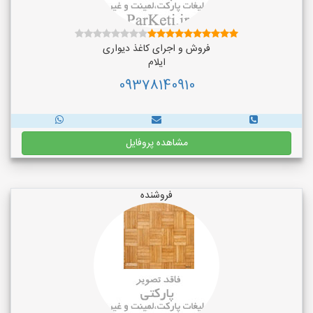
فروش و اجرای کاغذ دیواری
ایلام
09378140910
مشاهده پروفایل
فروشنده