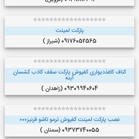
پارکت لمینت
09176052565 (شیراز )
کناف کاغذدیواری کفپوش پارکت سقف کاذب کشسان
آینه
09309940604 (زاهدان )
نصب پارکت لمینت کفپوش ترمو تاشو قرنیز۰۰۰
09373740055 (سمنان )