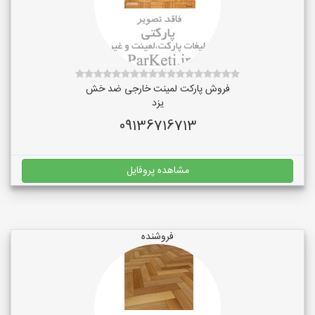
فروش پارکت لمینت خارجی ضد خش
یزد
09136716713
مشاهده پروفایل
فروشنده