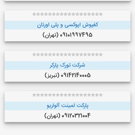
کفپوش اپوکسی و پلی اورتان
09101997495 (تهران)
شرکت تورک پارکر
09142140005 (تبریز)
پارکت لمینت آلواریو
09120321004 (تهران)