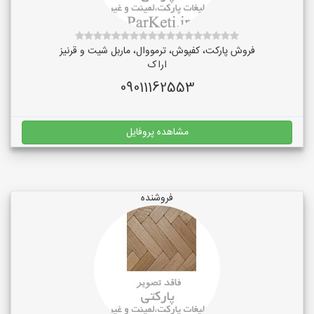
فروش پارکت، کفپوش، ترمووال، ماربل شیت و قرنیز
اراک
09011162553
مشاهده پروفایل
فروشنده