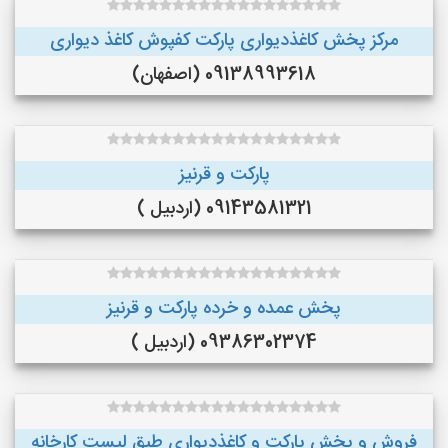
مرکز پخش کاغذدیواری پارکت کفپوش کاغذ دیواری
09138993618 (اصفهان)
پارکت و قرنیز
09143581321 (اردبیل )
پخش عمده و خرده پارکت و قرنیز
09386302374 (اردبیل )
فروش و پخش پارکت و کاغذدیواری طبق لیست کارخانه