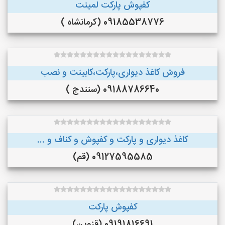
کفپوش پارکت لمینت
09185538776 (کرمانشاه )
فروش کاغذ دیواری،پارکت،کابینت و نصب
09188786640 (سنندج )
کاغذ دیواری و پارکت و کفپوش و کناف و ...
09127595585 (قم)
کفپوش پارکت
09191816691 (قزوین)