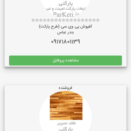
کفپوش پی وی سی (طرح پارکت)
بندر عباس
09171801139
مشاهده پروفایل
فروشنده