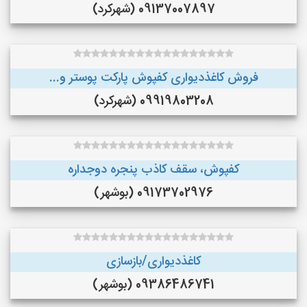
09137007897 (شهرکرد)
فروش کاغذدیواری کفپوش پارکت پوستر و...
09919803208 (شهرکرد)
کفپوش، سقف کاذب پنجره دوجداره
09173702976 (بوشهر)
کاغذدیواری/بازسازی
09386486741 (بوشهر)