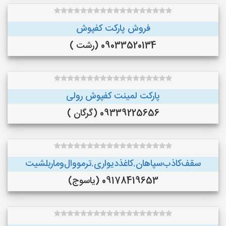
فروش پارکت کفپوش
09033520134 (رشت )
پارکت لمینت کفپوش رولی
09339225656 (گرگان )
سقف‌کاذب‌سپاهان‌.کاغذ‌دیواری.ترمووال‌و‌ماربلشیت
09178419653 (یاسوج)