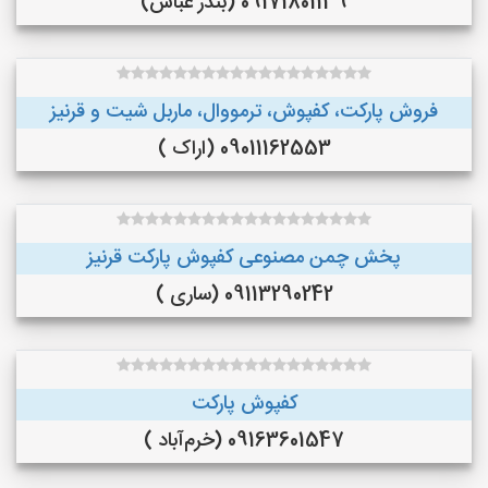
09171801139 (بندر عباس)
فروش پارکت، کفپوش، ترمووال، ماربل شیت و قرنیز
09011162553 (اراک )
پخش چمن مصنوعی کفپوش پارکت قرنیز
09113290242 (ساری )
کفپوش پارکت
09163601547 (خرم‌آباد )