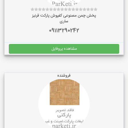
پخش چمن مصنوعی کفپوش پارکت قرنیز
ساری
09113290242
مشاهده پروفایل
فروشنده