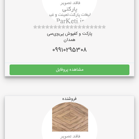
پارکت و کفپوش پی‌وی‌سی
همدان
09910295308
مشاهده پروفایل
فروشنده