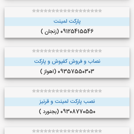
پارکت لمینت
09125415546 (زنجان )
نصاب و فروش کفپوش و پارکت
09357550303 (اهواز )
نصب پارکت لمینت و قرنیز
09308770550 (بجنورد )