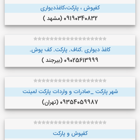
کفپوش ، پارکت،کاغذدیواری
09190340832 (مشهد )
کاغذ دیواری .کناف. پارکت. کف پوش.
09025613999 (بیرجند )
شهر پارکت _صادرات و واردات پارکت لمینت
09354059987 (تهران)
کفپوش و پارکت