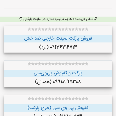
تلفن فروشنده ها به ترتیب ستاره در سایت پارکتی
فروش پارکت لمینت خارجی ضد خش
09136716713 (یزد)
پارکت و کفپوش پی‌وی‌سی
09910295308 (همدان)
کفپوش پی وی سی (طرح پارکت)