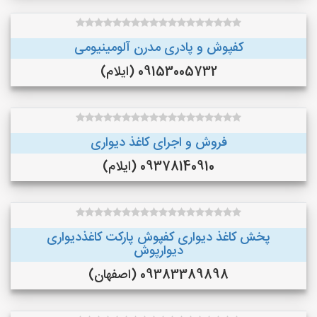
کفپوش و پادری مدرن آلومینیومی
09153005732 (ایلام)
فروش و اجرای کاغذ دیواری
09378140910 (ایلام)
پخش کاغذ دیواری کفپوش پارکت کاغذدیواری
دیوارپوش
09383389898 (اصفهان)