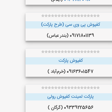
کفپوش پی وی سی (طرح پارکت)
09171801139 (بندر عباس)
کفپوش پارکت
09163601547 (خرم‌آباد )
پارکت لمینت کفپوش رولی
09339225656 (گرگان )