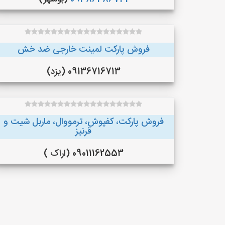
فروش پارکت لمینت خارجی ضد خش
09136716713 (یزد)
فروش پارکت، کفپوش، ترمووال، ماربل شیت و
قرنیز
09011162553 (اراک )