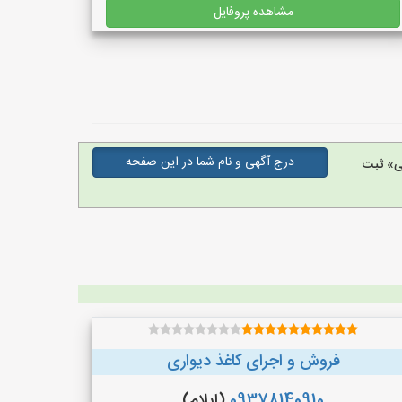
مشاهده پروفایل
درج آگهی و نام شما در این صفحه
ی» ثبت
فروش و اجرای کاغذ دیواری
09378140910
(ایلام)