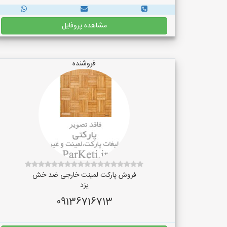
مشاهده پروفایل
فروشنده
فروش پارکت لمینت خارجی ضد خش
یزد
09136716713