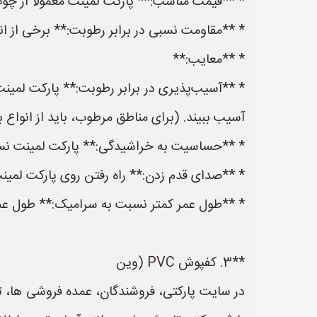
* **قیمت مناسب:** پارکت لمینت معمولاً از چوب
* **مقاومت نسبی در برابر رطوبت:** برخی از انو
* **معایب:**
* **آسیب‌پذیری در برابر رطوبت:** پارکت لمی
آسیب ببیند. (برای مناطق مرطوب، باید از انواع ب
* **حساسیت به خراشیدگی:** پارکت لمینت 
* **صدای قدم زدن:** راه رفتن روی پارکت لمی
* **طول عمر کمتر نسبت به سرامیک:** طول عمر
**3. کفپوش PVC (وین
در سایت پارکتی، فروشندگان، عمده فروشی ها، 