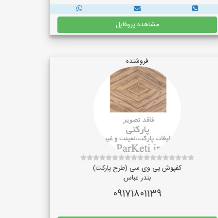
مشاهده پروفایل
فروشنده
کفپوش پی وی سی (طرح پارکت)
بندر عباس
09171801139