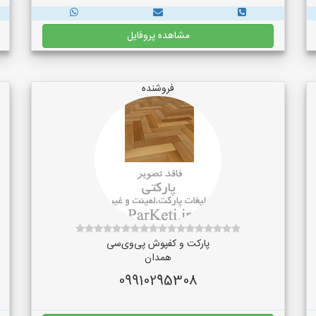
مشاهده پروفایل
فروشنده
پارکت و کفپوش پی‌وی‌سی
همدان
09910295308