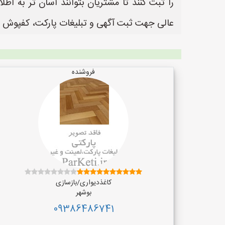
عالی جهت ثبت آگهی و تبلیغات پارکت، کفپوش 
فروشنده
کاغذدیواری/بازسازی
بوشهر
09386486741