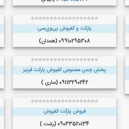
پارکت و کفپوش پی‌وی‌سی
09910295308 (همدان)
پخش چمن مصنوعی کفپوش پارکت قرنیز
09113290242 (ساری )
فروش پارکت کفپوش
09033520134 (رشت )