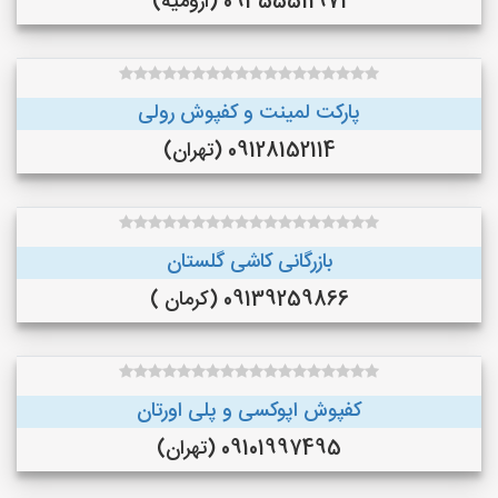
09355511971 (ارومیه)
پارکت لمینت و کفپوش رولی
09128152114 (تهران)
بازرگانی کاشی گلستان
09139259866 (کرمان )
کفپوش اپوکسی و پلی اورتان
09101997495 (تهران)