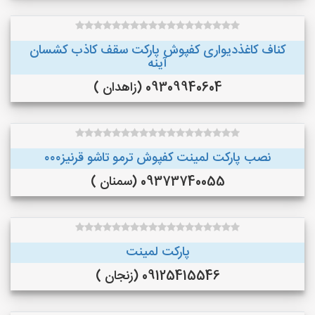
کناف کاغذدیواری کفپوش پارکت سقف کاذب کشسان
آینه
09309940604 (زاهدان )
نصب پارکت لمینت کفپوش ترمو تاشو قرنیز۰۰۰
09373740055 (سمنان )
پارکت لمینت
09125415546 (زنجان )