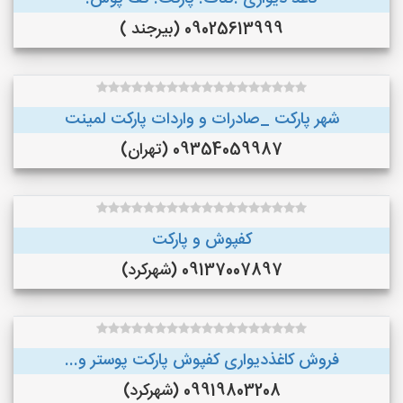
09025613999 (بیرجند )
شهر پارکت _صادرات و واردات پارکت لمینت
09354059987 (تهران)
کفپوش و پارکت
09137007897 (شهرکرد)
فروش کاغذدیواری کفپوش پارکت پوستر و...
09919803208 (شهرکرد)