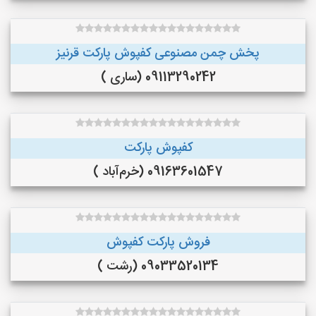
پخش چمن مصنوعی کفپوش پارکت قرنیز
09113290242 (ساری )
کفپوش پارکت
09163601547 (خرم‌آباد )
فروش پارکت کفپوش
09033520134 (رشت )