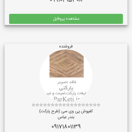
09910295308
مشاهده پروفایل
فروشنده
کفپوش پی وی سی (طرح پارکت)
بندر عباس
09171801139