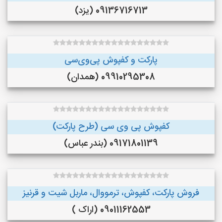
09136716713 (یزد)
پارکت و کفپوش پی‌وی‌سی
09910295308 (همدان)
کفپوش پی وی سی (طرح پارکت)
09171801139 (بندر عباس)
فروش پارکت، کفپوش، ترمووال، ماربل شیت و قرنیز
09011162553 (اراک )