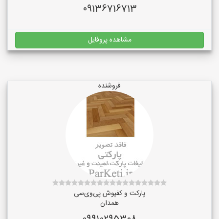
09136716713
مشاهده پروفایل
فروشنده
پارکت و کفپوش پی‌وی‌سی
همدان