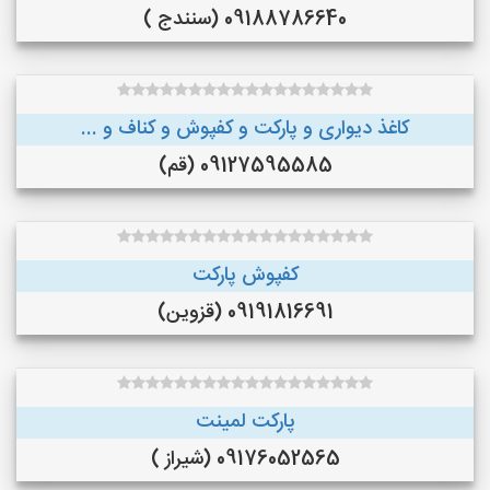
09188786640 (سنندج )
کاغذ دیواری و پارکت و کفپوش و کناف و ...
09127595585 (قم)
کفپوش پارکت
09191816691 (قزوین)
پارکت لمینت
09176052565 (شیراز )