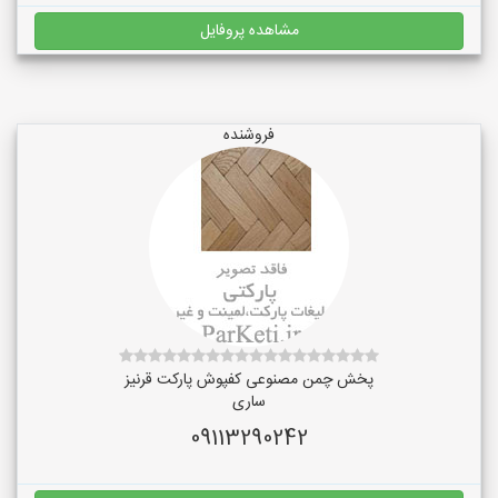
مشاهده پروفایل
فروشنده
پخش چمن مصنوعی کفپوش پارکت قرنیز
ساری
09113290242