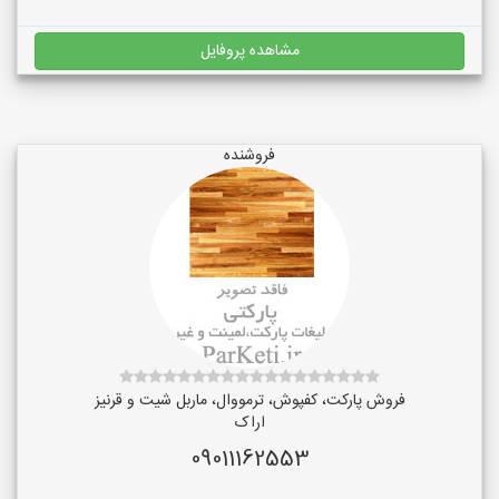
مشاهده پروفایل
فروشنده
فروش پارکت، کفپوش، ترمووال، ماربل شیت و قرنیز
اراک
09011162553