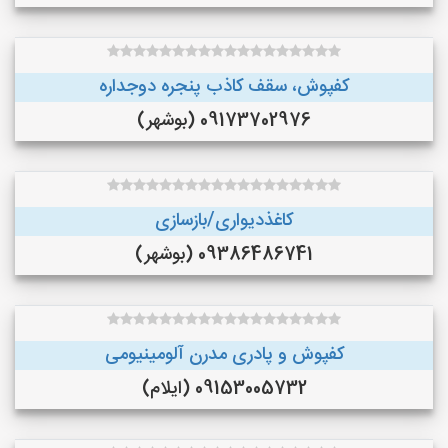
کفپوش، سقف کاذب پنجره دوجداره
09173702976 (بوشهر)
کاغذدیواری/بازسازی
09386486741 (بوشهر)
کفپوش و پادری مدرن آلومینیومی
09153005732 (ایلام)