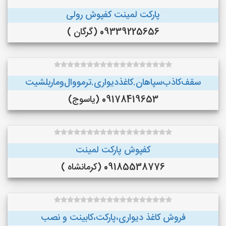
پارکت لمینت کفپوش رولی
09339225656 (گرگان )
سقف‌کاذب‌سپاهان‌.کاغذ‌دیواری.ترمووال‌و‌ماربلشیت
09178419653 (یاسوج)
کفپوش پارکت لمینت
09185538776 (کرمانشاه )
فروش کاغذ دیواری،پارکت،کابینت و نصب