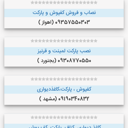
نصاب و فروش کفپوش و پارکت
09357550303 (اهواز )
نصب پارکت لمینت و قرنیز
09308770550 (بجنورد )
کفپوش ، پارکت،کاغذدیواری
09190340832 (مشهد )
کاغذ دیواری .کناف. پارکت. کف پوش.