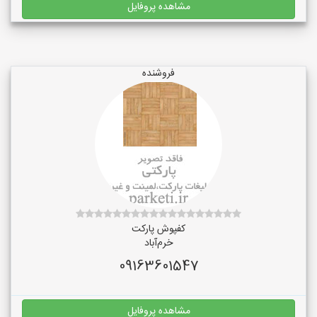
مشاهده پروفایل
فروشنده
کفپوش پارکت
خرم‌آباد
09163601547
مشاهده پروفایل