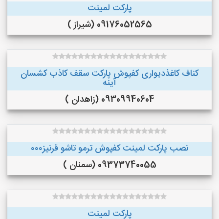
پارکت لمینت
09176052565 (شیراز )
کناف کاغذدیواری کفپوش پارکت سقف کاذب کشسان
آینه
09309940604 (زاهدان )
نصب پارکت لمینت کفپوش ترمو تاشو قرنیز۰۰۰
09373740055 (سمنان )
پارکت لمینت