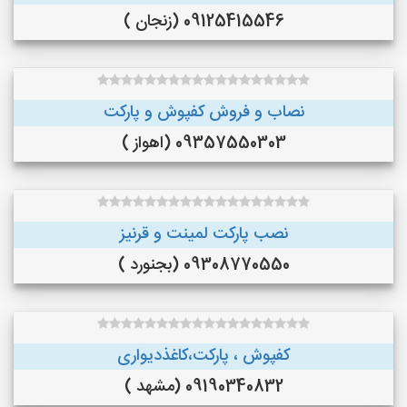
09125415546 (زنجان )
نصاب و فروش کفپوش و پارکت
09357550303 (اهواز )
نصب پارکت لمینت و قرنیز
09308770550 (بجنورد )
کفپوش ، پارکت،کاغذدیواری
09190340832 (مشهد )