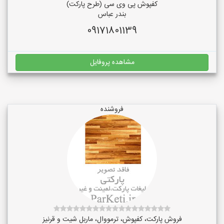
کفپوش پی وی سی (طرح پارکت)
بندر عباس
09171801139
مشاهده پروفایل
فروشنده
فروش پارکت، کفپوش، ترمووال، ماربل شیت و قرنیز