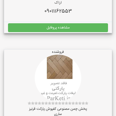
اراک
09011162553
مشاهده پروفایل
فروشنده
پخش چمن مصنوعی کفپوش پارکت قرنیز
ساری