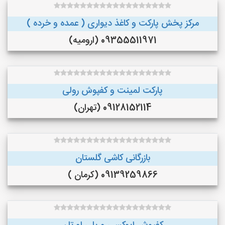
مرکز پخش پارکت و کاغذ دیواری ( عمده و خرده )
09355511971 (ارومیه)
پارکت لمینت و کفپوش رولی
09128152114 (تهران)
بازرگانی کاشی گلستان
09139259866 (کرمان )