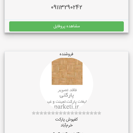
09113290242
مشاهده پروفایل
فروشنده
کفپوش پارکت
خرم‌آباد