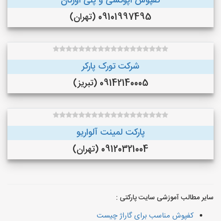
کفپوش اپوکسی و پلی اورتان
09101997495 (تهران)
شرکت تورک پارکر
09142140005 (تبریز)
پارکت لمینت آلواریو
09120321004 (تهران)
سایر مطالب آموزشی سایت پارکتی :
کفپوش مناسب برای گاراژ چیست