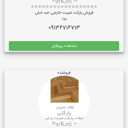
فروش پارکت لمینت خارجی ضد خش
یزد
09136716713
مشاهده پروفایل
فروشنده