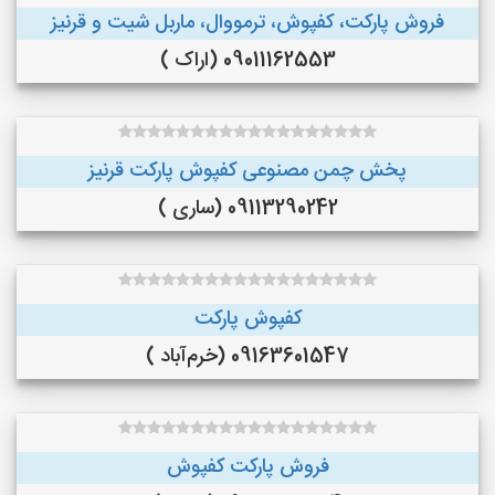
فروش پارکت، کفپوش، ترمووال، ماربل شیت و قرنیز
09011162553 (اراک )
پخش چمن مصنوعی کفپوش پارکت قرنیز
09113290242 (ساری )
کفپوش پارکت
09163601547 (خرم‌آباد )
فروش پارکت کفپوش