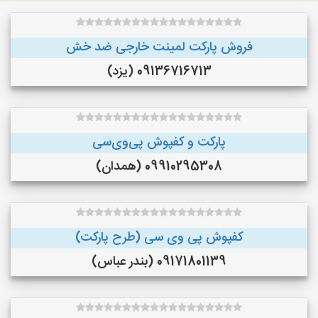
فروش پارکت لمینت خارجی ضد خش
09136716713 (یزد)
پارکت و کفپوش پی‌وی‌سی
09910295308 (همدان)
کفپوش پی وی سی (طرح پارکت)
09171801139 (بندر عباس)