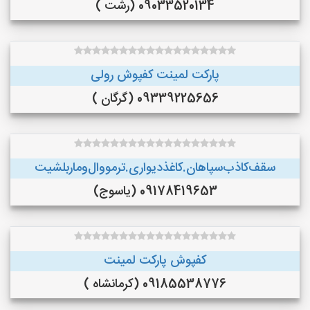
09033520134 (رشت )
پارکت لمینت کفپوش رولی
09339225656 (گرگان )
سقف‌کاذب‌سپاهان‌.کاغذ‌دیواری.ترمووال‌و‌ماربلشیت
09178419653 (یاسوج)
کفپوش پارکت لمینت
09185538776 (کرمانشاه )