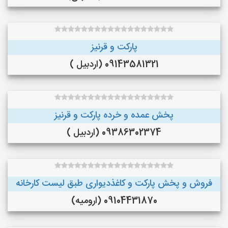
پارکت و قرنیز
09143581321 (اردبیل )
پخش عمده و خرده پارکت و قرنیز
09386302374 (اردبیل )
فروش و پخش پارکت و کاغذدیواری طبق لیست کارخانه
09104431870 (ارومیه)