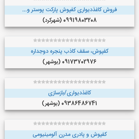
فروش کاغذدیواری کفپوش پارکت پوستر و...
09919803208 (شهرکرد)
کفپوش، سقف کاذب پنجره دوجداره
09173702976 (بوشهر)
کاغذدیواری/بازسازی
09386486741 (بوشهر)
کفپوش و پادری مدرن آلومینیومی