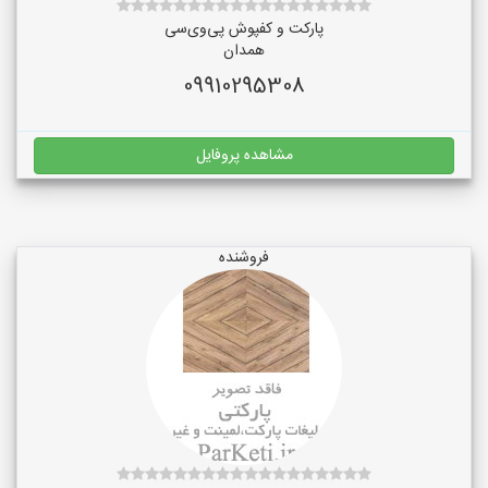
پارکت و کفپوش پی‌وی‌سی
همدان
09910295308
مشاهده پروفایل
فروشنده