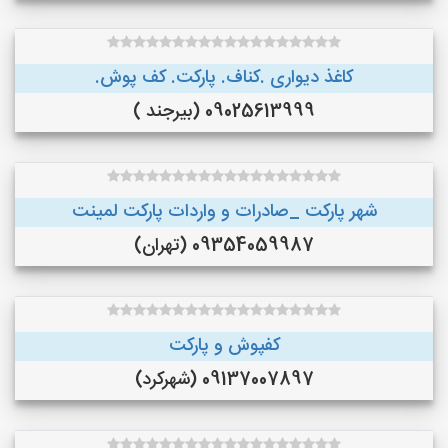
کاغذ دیواری .کناف. پارکت. کف پوش.
09025613999 (بیرجند )
شهر پارکت _صادرات و واردات پارکت لمینت
09354059987 (تهران)
کفپوش و پارکت
09137007897 (شهرکرد)