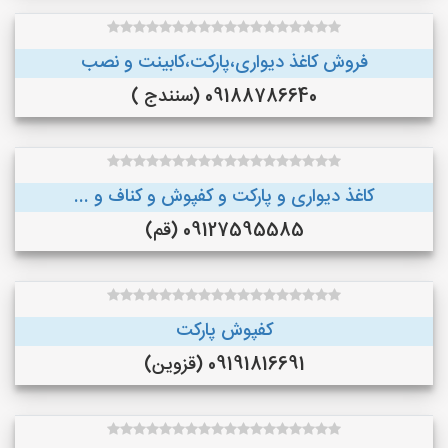
فروش کاغذ دیواری،پارکت،کابینت و نصب
09188786640 (سنندج )
کاغذ دیواری و پارکت و کفپوش و کناف و ...
09127595585 (قم)
کفپوش پارکت
09191816691 (قزوین)