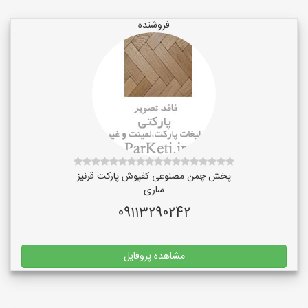
فروشنده
پخش چمن مصنوعی کفپوش پارکت قرنیز
ساری
09113290242
مشاهده پروفایل