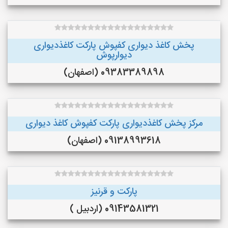
پخش کاغذ دیواری کفپوش پارکت کاغذدیواری
دیوارپوش
09383389898 (اصفهان)
مرکز پخش کاغذدیواری پارکت کفپوش کاغذ دیواری
09138993618 (اصفهان)
پارکت و قرنیز
09143581321 (اردبیل )