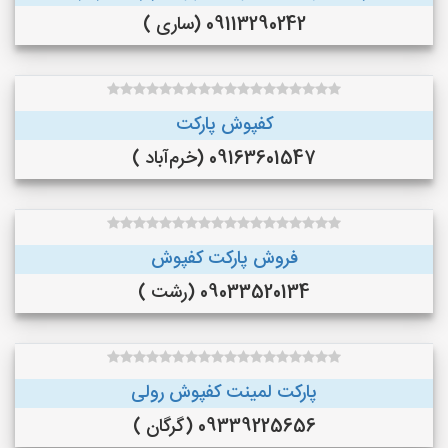
09113290242 (ساری )
کفپوش پارکت
09163601547 (خرم‌آباد )
فروش پارکت کفپوش
09033520134 (رشت )
پارکت لمینت کفپوش رولی
09339225656 (گرگان )