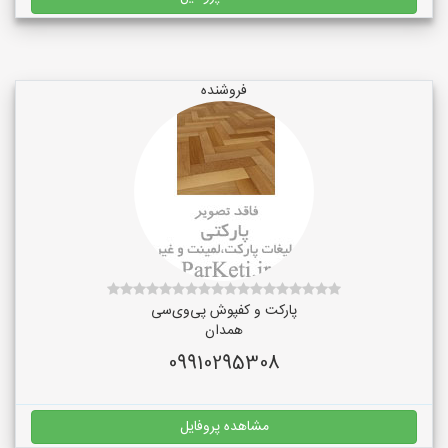
فروشنده
پارکت و کفپوش پی‌وی‌سی
همدان
09910295308
مشاهده پروفایل