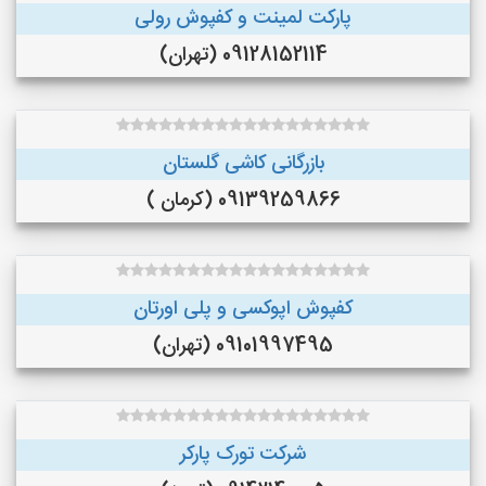
پارکت لمینت و کفپوش رولی
09128152114 (تهران)
بازرگانی کاشی گلستان
09139259866 (کرمان )
کفپوش اپوکسی و پلی اورتان
09101997495 (تهران)
شرکت تورک پارکر