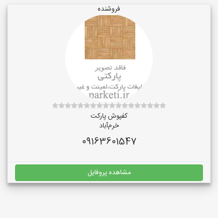
فروشنده
کفپوش پارکت
خرم‌آباد
09163601547
مشاهده پروفایل