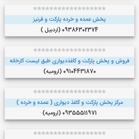
پخش عمده و خرده پارکت و قرنیز
09386302374 (اردبیل )
فروش و پخش پارکت و کاغذدیواری طبق لیست کارخانه
09104431870 (ارومیه)
مرکز پخش پارکت و کاغذ دیواری ( عمده و خرده )
09355511971 (ارومیه)