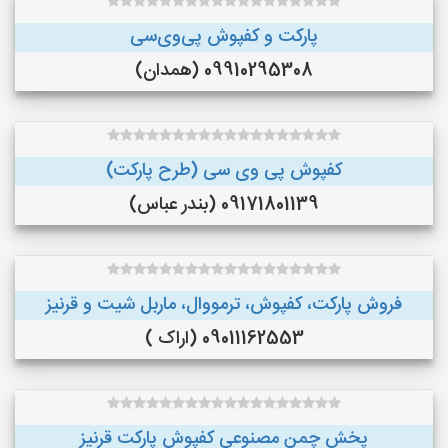
پارکت و کفپوش پی‌وی‌سی
09910295308 (همدان)
کفپوش پی وی سی (طرح پارکت)
09171801139 (بندر عباس)
فروش پارکت، کفپوش، ترمووال، ماربل شیت و قرنیز
09011162553 (اراک )
پخش چمن مصنوعی کفپوش پارکت قرنیز