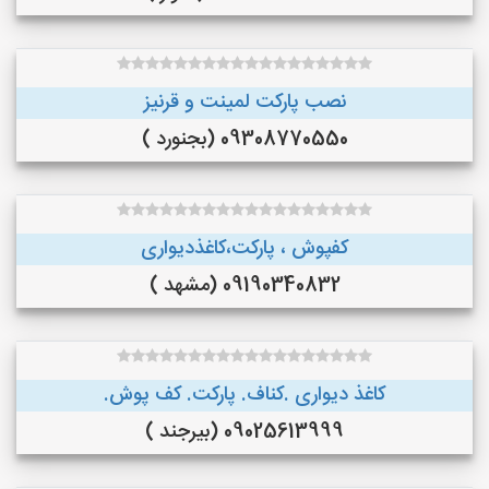
نصب پارکت لمینت و قرنیز
09308770550 (بجنورد )
کفپوش ، پارکت،کاغذدیواری
09190340832 (مشهد )
کاغذ دیواری .کناف. پارکت. کف پوش.
09025613999 (بیرجند )