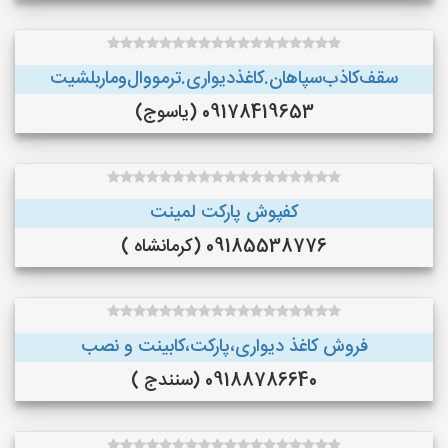
سقف‌کاذب‌سپاهان‌.کاغذ‌دیواری.ترمووال‌و‌ماربلشیت
09178419653 (یاسوج)
کفپوش پارکت لمینت
09185538776 (کرمانشاه )
فروش کاغذ دیواری،پارکت،کابینت و نصب
09188786640 (سنندج )