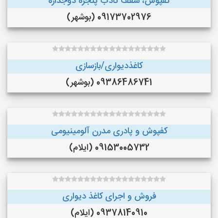
کفپوش، سقف کاذب پنجره دوجداره
09173702976 (بوشهر)
کاغذدیواری/بازسازی
09386486741 (بوشهر)
کفپوش و پادری مدرن آلومینیومی
09153005732 (ایلام)
فروش و اجرای کاغذ دیواری
09378140910 (ایلام)