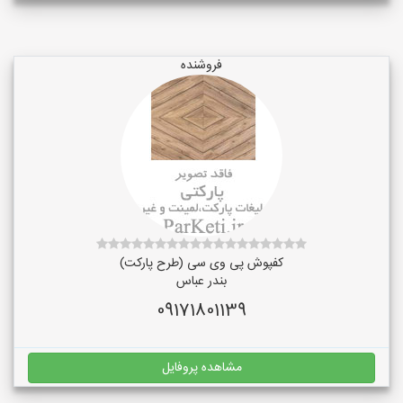
فروشنده
کفپوش پی وی سی (طرح پارکت)
بندر عباس
09171801139
مشاهده پروفایل