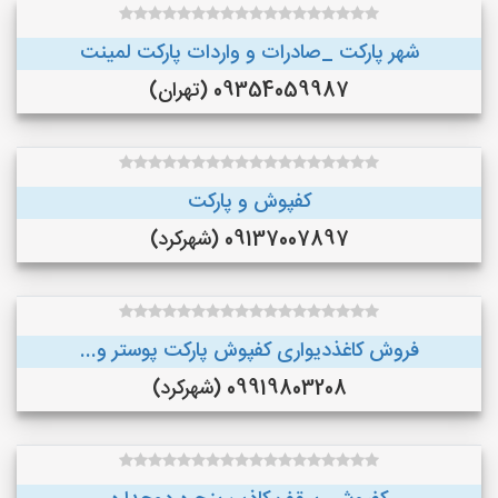
شهر پارکت _صادرات و واردات پارکت لمینت
09354059987 (تهران)
کفپوش و پارکت
09137007897 (شهرکرد)
فروش کاغذدیواری کفپوش پارکت پوستر و...
09919803208 (شهرکرد)