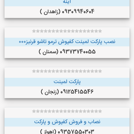
آینه
09309940604 (زاهدان )
نصب پارکت لمینت کفپوش ترمو تاشو قرنیز۰۰۰
09373740055 (سمنان )
پارکت لمینت
09125415546 (زنجان )
نصاب و فروش کفپوش و پارکت
09357550303 (اهواز )