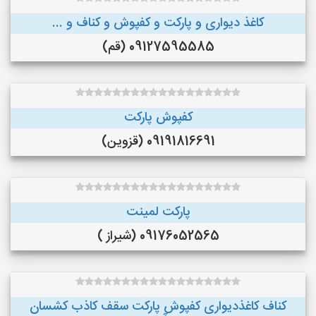
کاغذ دیواری و پارکت و کفپوش و کناف و ...
09127595585 (قم)
کفپوش پارکت
09191816691 (قزوین)
پارکت لمینت
09176052565 (شیراز )
کناف کاغذدیواری کفپوش پارکت سقف کاذب کشسان