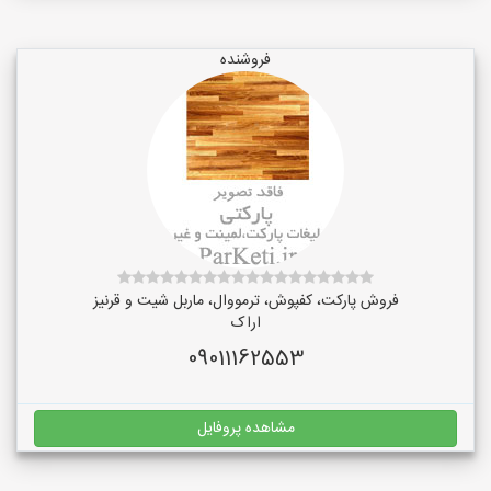
فروشنده
فروش پارکت، کفپوش، ترمووال، ماربل شیت و قرنیز
اراک
09011162553
مشاهده پروفایل