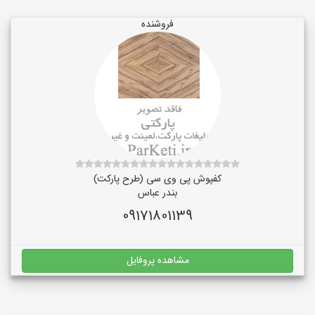
فروشنده
کفپوش پی وی سی (طرح پارکت)
بندر عباس
09171801139
مشاهده پروفایل