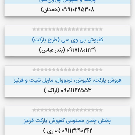
09910295308 (همدان)
کفپوش پی وی سی (طرح پارکت)
09171801139 (بندر عباس)
فروش پارکت، کفپوش، ترمووال، ماربل شیت و قرنیز
09011162553 (اراک )
پخش چمن مصنوعی کفپوش پارکت قرنیز
09113290242 (ساری )