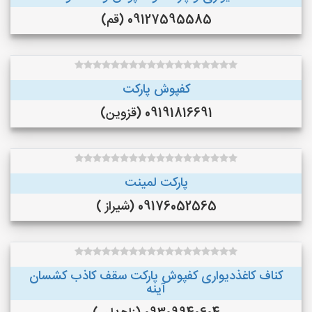
09127595585 (قم)
کفپوش پارکت
09191816691 (قزوین)
پارکت لمینت
09176052565 (شیراز )
کناف کاغذدیواری کفپوش پارکت سقف کاذب کشسان
آینه