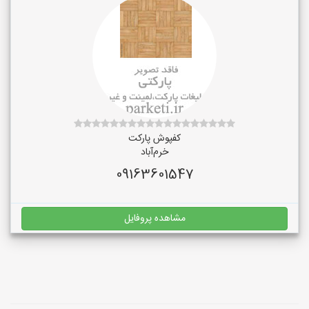
کفپوش پارکت
خرم‌آباد
09163601547
مشاهده پروفایل