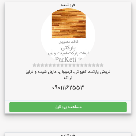
فروشنده
فروش پارکت، کفپوش، ترمووال، ماربل شیت و قرنیز
اراک
09011162553
مشاهده پروفایل
فروشنده