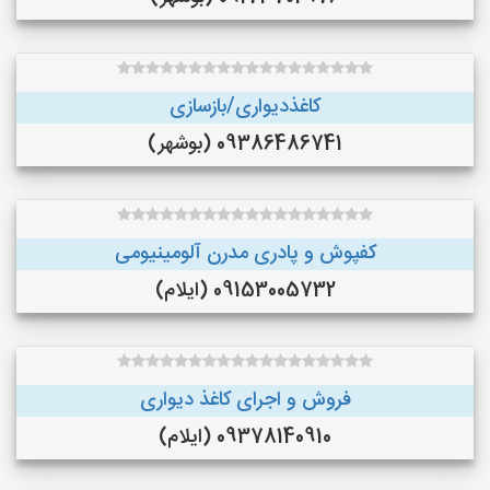
کاغذدیواری/بازسازی
09386486741 (بوشهر)
کفپوش و پادری مدرن آلومینیومی
09153005732 (ایلام)
فروش و اجرای کاغذ دیواری
09378140910 (ایلام)