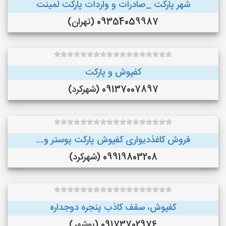
شهر پارکت _صادرات و واردات پارکت لمینت
09354059987 (تهران)
کفپوش و پارکت
09137007897 (شهرکرد)
فروش کاغذدیواری کفپوش پارکت پوستر و...
09919803208 (شهرکرد)
کفپوش، سقف کاذب پنجره دوجداره
09173702976 (بوشهر)