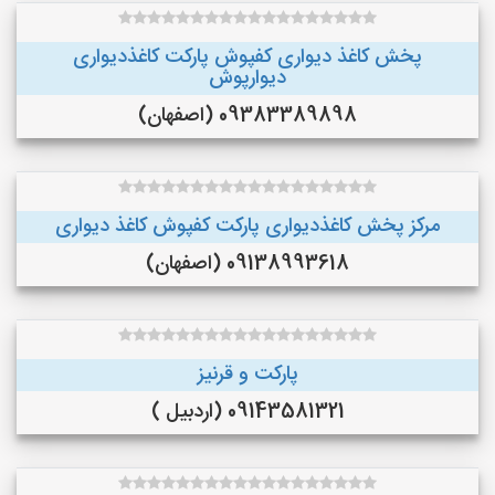
پخش کاغذ دیواری کفپوش پارکت کاغذدیواری
دیوارپوش
09383389898 (اصفهان)
مرکز پخش کاغذدیواری پارکت کفپوش کاغذ دیواری
09138993618 (اصفهان)
پارکت و قرنیز
09143581321 (اردبیل )