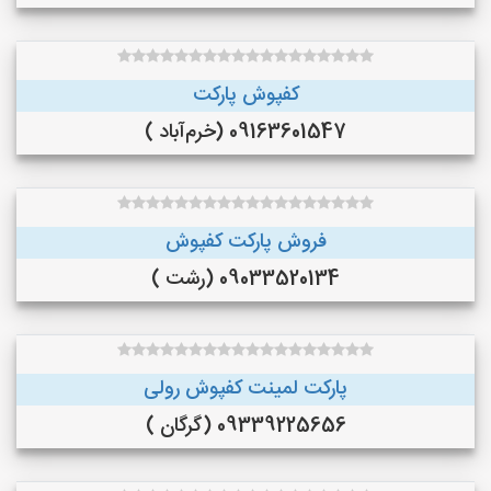
کفپوش پارکت
09163601547 (خرم‌آباد )
فروش پارکت کفپوش
09033520134 (رشت )
پارکت لمینت کفپوش رولی
09339225656 (گرگان )