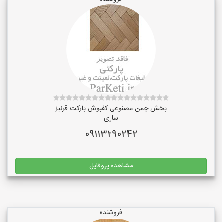
پخش چمن مصنوعی کفپوش پارکت قرنیز
ساری
09113290242
مشاهده پروفایل
فروشنده