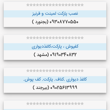
نصب پارکت لمینت و قرنیز
09308770550 (بجنورد )
کفپوش ، پارکت،کاغذدیواری
09190340832 (مشهد )
کاغذ دیواری .کناف. پارکت. کف پوش.
09025613999 (بیرجند )