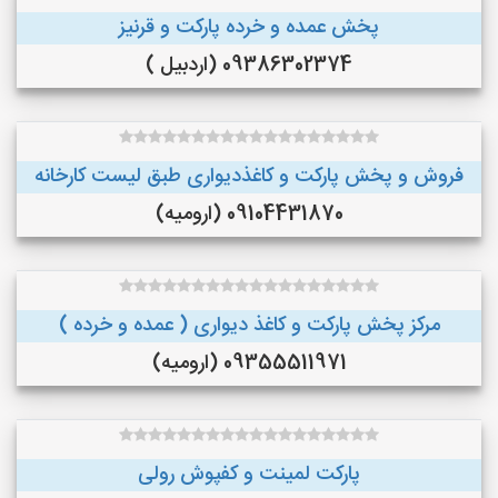
پخش عمده و خرده پارکت و قرنیز
09386302374 (اردبیل )
فروش و پخش پارکت و کاغذدیواری طبق لیست کارخانه
09104431870 (ارومیه)
مرکز پخش پارکت و کاغذ دیواری ( عمده و خرده )
09355511971 (ارومیه)
پارکت لمینت و کفپوش رولی