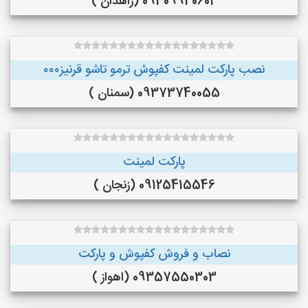
09309940604 (زاهدان )
نصب پارکت لمینت کفپوش ترمو تاشو قرنیز۰۰۰
09373740055 (سمنان )
پارکت لمینت
09125415546 (زنجان )
نصاب و فروش کفپوش و پارکت
09357550303 (اهواز )