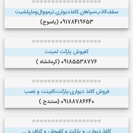
سقف‌کاذب‌سپاهان‌.کاغذ‌دیواری.ترمووال‌و‌ماربلشیت
09178419653 (یاسوج)
کفپوش پارکت لمینت
09185538776 (کرمانشاه )
فروش کاغذ دیواری،پارکت،کابینت و نصب
09188786640 (سنندج )
کاغذ دیواری و پارکت و کفپوش و کناف و ...