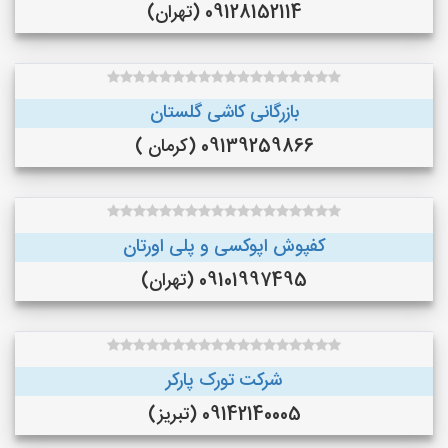
09128152114 (تهران)
بازرگانی کاشی گلستان
09139259866 (کرمان )
کفپوش اپوکسی و پلی اورتان
09101997495 (تهران)
شرکت تورک پارکر
09142140005 (تبریز)