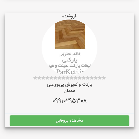
فروشنده
پارکت و کفپوش پی‌وی‌سی
همدان
09910295308
مشاهده پروفایل