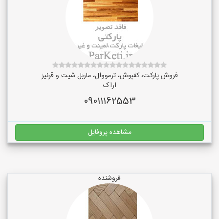
فروش پارکت، کفپوش، ترمووال، ماربل شیت و قرنیز
اراک
09011162553
مشاهده پروفایل
فروشنده