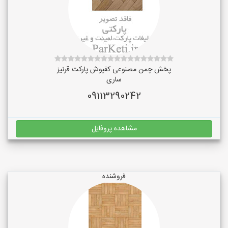
پخش چمن مصنوعی کفپوش پارکت قرنیز
ساری
09113290242
مشاهده پروفایل
فروشنده