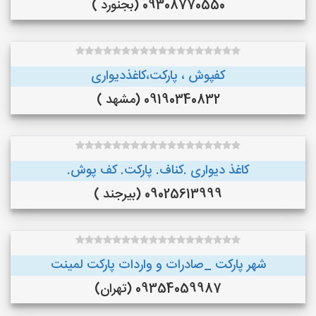
09308770550 (بجنورد )
کفپوش ، پارکت،کاغذدیواری
09190340832 (مشهد )
کاغذ دیواری .کناف. پارکت. کف پوش.
09025613999 (بیرجند )
شهر پارکت _صادرات و واردات پارکت لمینت
09354059987 (تهران)