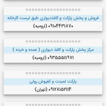
فروش و پخش پارکت و کاغذدیواری طبق لیست کارخانه
09104431870 (ارومیه)
مرکز پخش پارکت و کاغذ دیواری ( عمده و خرده )
09355511971 (ارومیه)
پارکت لمینت و کفپوش رولی
09128152114 (تهران)