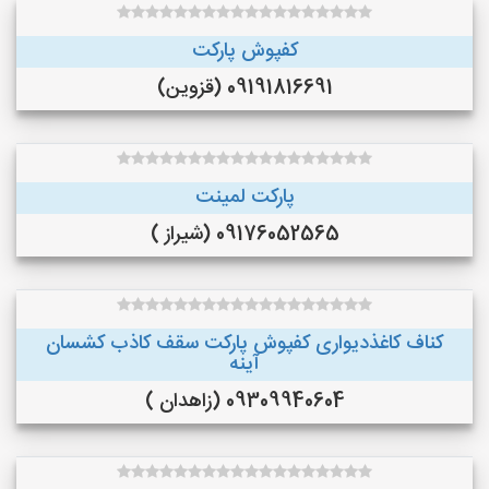
کفپوش پارکت
09191816691 (قزوین)
پارکت لمینت
09176052565 (شیراز )
کناف کاغذدیواری کفپوش پارکت سقف کاذب کشسان
آینه
09309940604 (زاهدان )