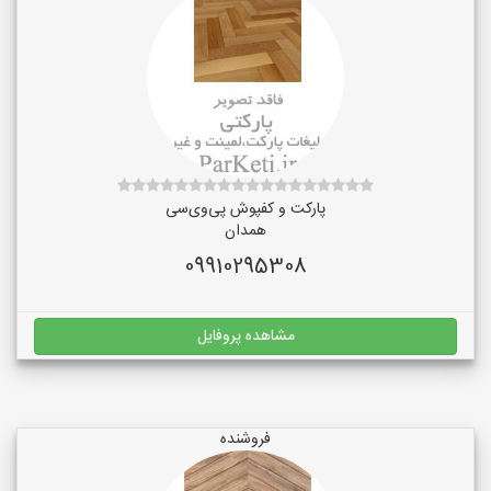
پارکت و کفپوش پی‌وی‌سی
همدان
09910295308
مشاهده پروفایل
فروشنده