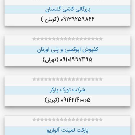
بازرگانی کاشی گلستان
09139259866 (کرمان )
کفپوش اپوکسی و پلی اورتان
09101997495 (تهران)
شرکت تورک پارکر
09142140005 (تبریز)
پارکت لمینت آلواریو