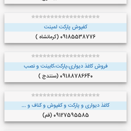
کفپوش پارکت لمینت
09185538776 (کرمانشاه )
فروش کاغذ دیواری،پارکت،کابینت و نصب
09188786640 (سنندج )
کاغذ دیواری و پارکت و کفپوش و کناف و ...
09127595585 (قم)