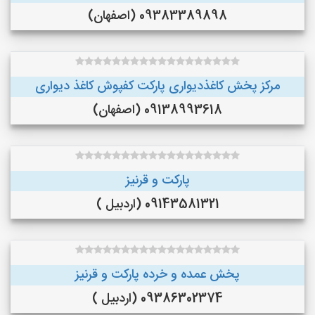
09383389898 (اصفهان)
مرکز پخش کاغذدیواری پارکت کفپوش کاغذ دیواری
09138993618 (اصفهان)
پارکت و قرنیز
09143581321 (اردبیل )
پخش عمده و خرده پارکت و قرنیز
09386302374 (اردبیل )