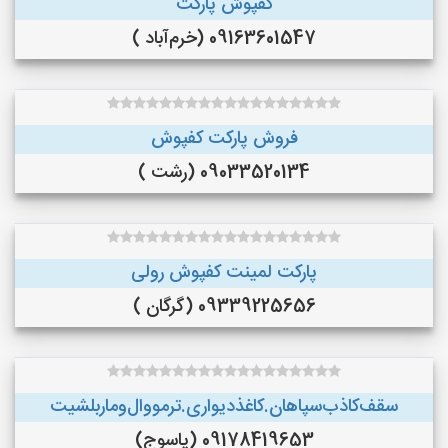
کفپوش پارکت
09163601547 (خرم‌آباد )
فروش پارکت کفپوش
09033520134 (رشت )
پارکت لمینت کفپوش رولی
09339225656 (گرگان )
سقف‌کاذب‌سپاهان‌.کاغذ‌دیواری.ترمووال‌و‌ماربلشیت
09178419653 (یاسوج)