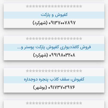
کفپوش و پارکت
09137007897 (شهرکرد)
فروش کاغذدیواری کفپوش پارکت پوستر و...
09919803208 (شهرکرد)
کفپوش، سقف کاذب پنجره دوجداره
09173702976 (بوشهر)