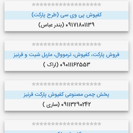
کفپوش پی وی سی (طرح پارکت)
09171801139 (بندر عباس)
فروش پارکت، کفپوش، ترمووال، ماربل شیت و قرنیز
09011162553 (اراک )
پخش چمن مصنوعی کفپوش پارکت قرنیز
09113290242 (ساری )