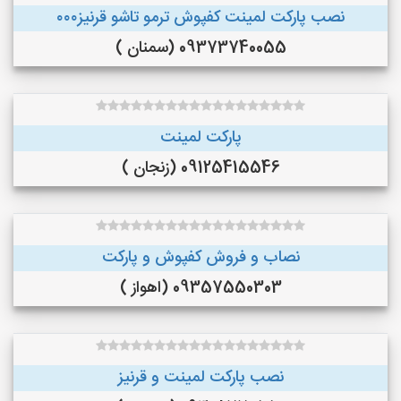
نصب پارکت لمینت کفپوش ترمو تاشو قرنیز۰۰۰
09373740055 (سمنان )
پارکت لمینت
09125415546 (زنجان )
نصاب و فروش کفپوش و پارکت
09357550303 (اهواز )
نصب پارکت لمینت و قرنیز