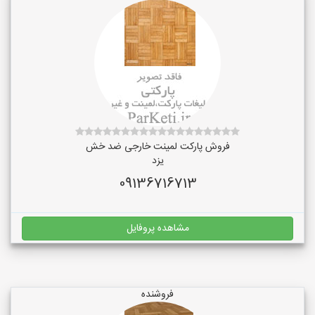
فروش پارکت لمینت خارجی ضد خش
یزد
09136716713
مشاهده پروفایل
فروشنده