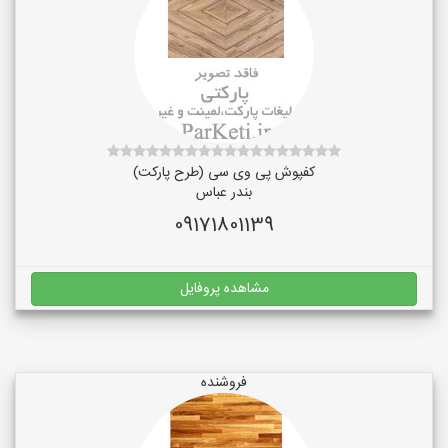
کفپوش پی وی سی (طرح پارکت)
بندر عباس
09171801139
مشاهده پروفایل
فروشنده