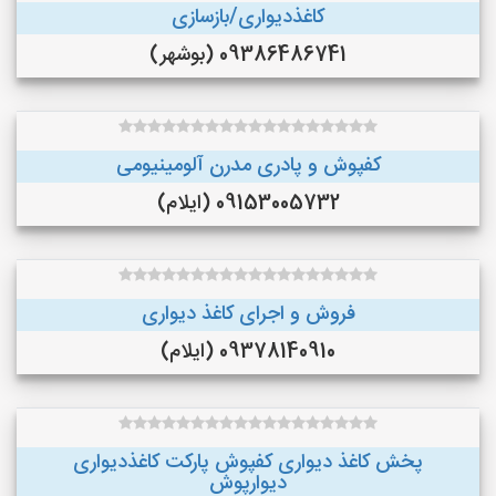
کاغذدیواری/بازسازی
09386486741 (بوشهر)
کفپوش و پادری مدرن آلومینیومی
09153005732 (ایلام)
فروش و اجرای کاغذ دیواری
09378140910 (ایلام)
پخش کاغذ دیواری کفپوش پارکت کاغذدیواری
دیوارپوش