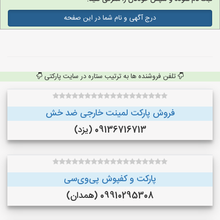
درج آگهی و نام شما در این صفحه
تلفن فروشنده ها به ترتیب ستاره در سایت پارکتی
فروش پارکت لمینت خارجی ضد خش
09136716713 (یزد)
پارکت و کفپوش پی‌وی‌سی
09910295308 (همدان)