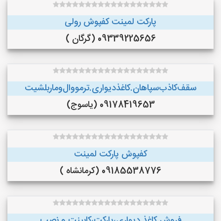
پارکت لمینت کفپوش رولی
09339225656 (گرگان )
سقف‌کاذب‌سپاهان‌.کاغذ‌دیواری.ترمووال‌و‌ماربلشیت
09178419653 (یاسوج)
کفپوش پارکت لمینت
09185538776 (کرمانشاه )
فروش کاغذ دیواری،پارکت،کابینت و نصب