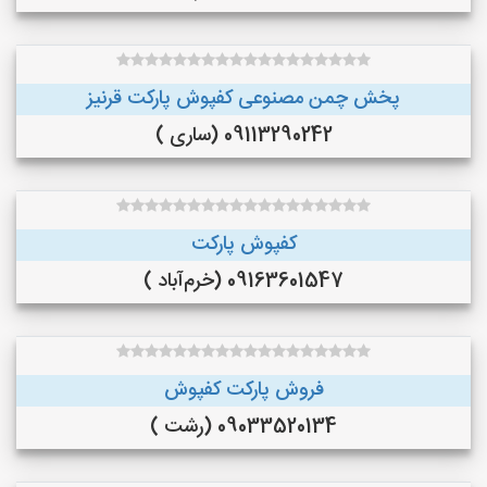
پخش چمن مصنوعی کفپوش پارکت قرنیز
09113290242 (ساری )
کفپوش پارکت
09163601547 (خرم‌آباد )
فروش پارکت کفپوش
09033520134 (رشت )