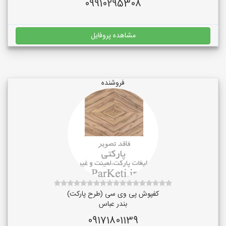
09910295308
مشاهده پروفایل
فروشنده
کفپوش پی وی سی (طرح پارکت)
بندر عباس
09171801139