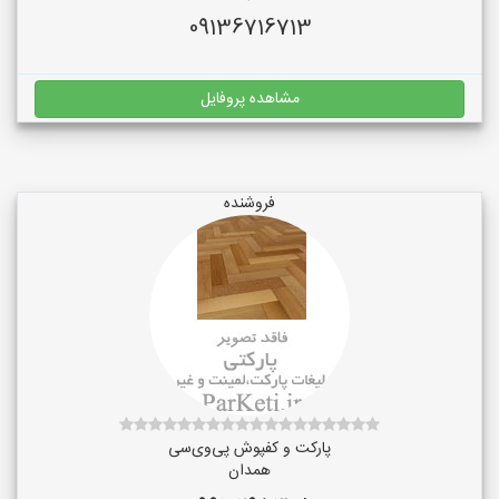
09136716713
مشاهده پروفایل
فروشنده
پارکت و کفپوش پی‌وی‌سی
همدان