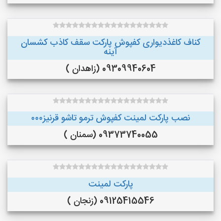
کناف کاغذدیواری کفپوش پارکت سقف کاذب کشسان
آینه
09309940604 (زاهدان )
نصب پارکت لمینت کفپوش ترمو تاشو قرنیز۰۰۰
09373740055 (سمنان )
پارکت لمینت
09125415546 (زنجان )