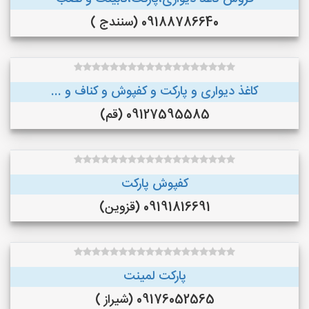
09188786640 (سنندج )
کاغذ دیواری و پارکت و کفپوش و کناف و ...
09127595585 (قم)
کفپوش پارکت
09191816691 (قزوین)
پارکت لمینت
09176052565 (شیراز )