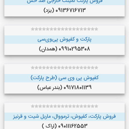
فروش پارکت لمینت خارجی ضد خش
09136716713 (یزد)
پارکت و کفپوش پی‌وی‌سی
09910295308 (همدان)
کفپوش پی وی سی (طرح پارکت)
09171801139 (بندر عباس)
فروش پارکت، کفپوش، ترمووال، ماربل شیت و قرنیز
09011162553 (اراک )