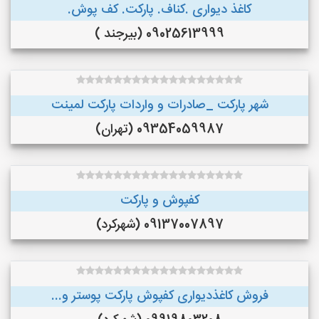
کاغذ دیواری .کناف. پارکت. کف پوش.
09025613999 (بیرجند )
شهر پارکت _صادرات و واردات پارکت لمینت
09354059987 (تهران)
کفپوش و پارکت
09137007897 (شهرکرد)
فروش کاغذدیواری کفپوش پارکت پوستر و...