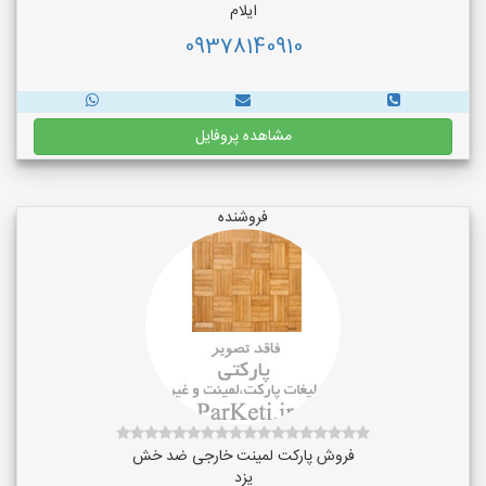
ایلام
09378140910
مشاهده پروفایل
فروشنده
فروش پارکت لمینت خارجی ضد خش
یزد