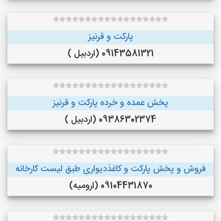
پارکت و قرنیز
09143581321 (اردبیل )
پخش عمده و خرده پارکت و قرنیز
09386302374 (اردبیل )
فروش و پخش پارکت و کاغذدیواری طبق لیست کارخانه
09104431870 (ارومیه)