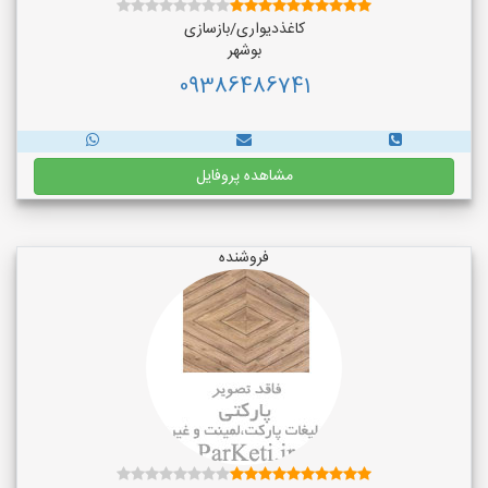
کاغذدیواری/بازسازی
بوشهر
09386486741
مشاهده پروفایل
فروشنده