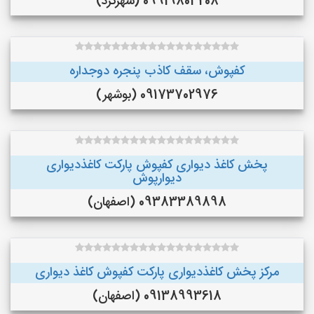
09919803208 (شهرکرد)
کفپوش، سقف کاذب پنجره دوجداره
09173702976 (بوشهر)
پخش کاغذ دیواری کفپوش پارکت کاغذدیواری
دیوارپوش
09383389898 (اصفهان)
مرکز پخش کاغذدیواری پارکت کفپوش کاغذ دیواری
09138993618 (اصفهان)