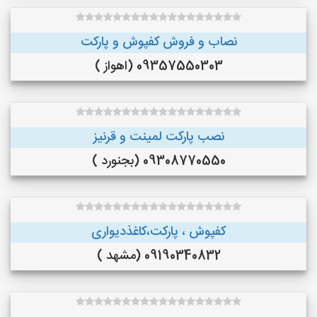
نصاب و فروش کفپوش و پارکت
09357550303 (اهواز )
نصب پارکت لمینت و قرنیز
09308770550 (بجنورد )
کفپوش ، پارکت،کاغذدیواری
09190340832 (مشهد )