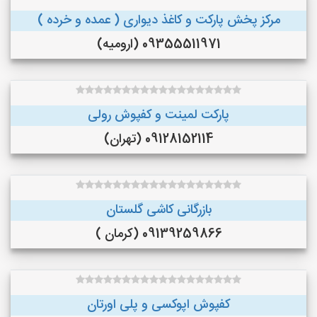
مرکز پخش پارکت و کاغذ دیواری ( عمده و خرده )
09355511971 (ارومیه)
پارکت لمینت و کفپوش رولی
09128152114 (تهران)
بازرگانی کاشی گلستان
09139259866 (کرمان )
کفپوش اپوکسی و پلی اورتان