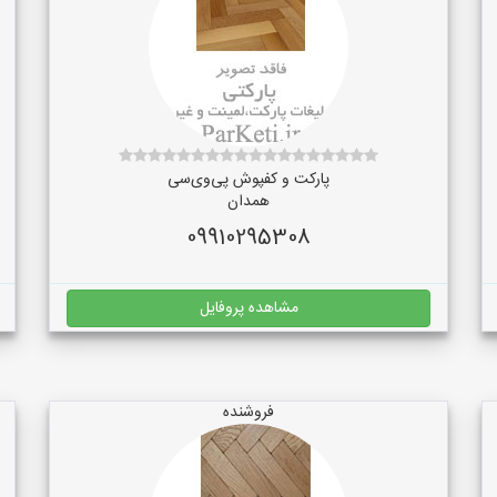
پارکت و کفپوش پی‌وی‌سی
همدان
09910295308
مشاهده پروفایل
فروشنده