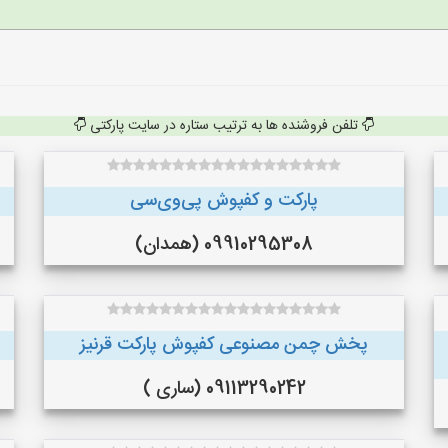
تلفن فروشنده ها به ترتیب ستاره در سایت پارکتی
پارکت و کفپوش پی‌وی‌سی
09910295308 (همدان)
پخش چمن مصنوعی کفپوش پارکت قرنیز
09113290242 (ساری )