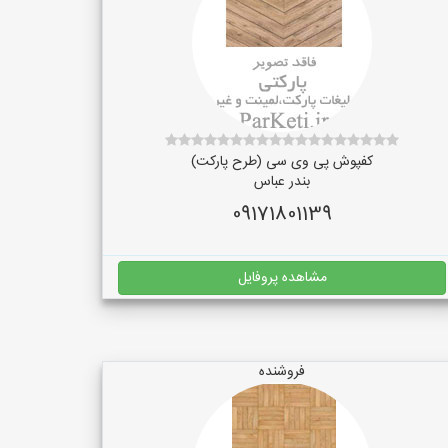
کفپوش پی وی سی (طرح پارکت)
بندر عباس
09171801139
مشاهده پروفایل
فروشنده