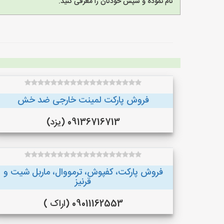
نام نموده و سپس خودتان را معرفی کنید.
فروش پارکت لمینت خارجی ضد خش
09136716713 (یزد)
فروش پارکت، کفپوش، ترمووال، ماربل شیت و
قرنیز
09011162553 (اراک )