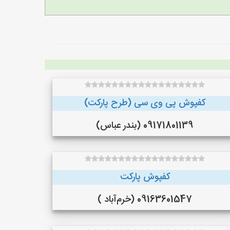
کفپوش پی وی سی (طرح پارکت)
09171801139 (بندر عباس)
کفپوش پارکت
09163601547 (خرم‌آباد )