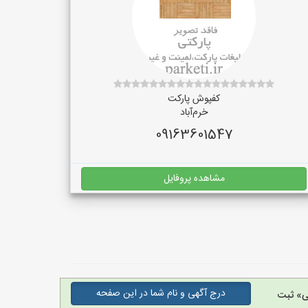
کفپوش پارکت
خرم‌آباد
09163601547
مشاهده پروفایل
درج آگهی و نام شما در این صفحه
ی» ثبت