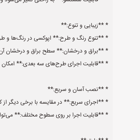
* **قابلیت شستشو:** به راحتی تمیز می‌شود و ن
* **زیبایی و تنوع:**
* **تنوع رنگ و طرح:** اپوکسی در رنگ‌ها و طرح
* **براق و درخشان:** سطح براق و درخشان آن، 
* **قابلیت اجرای طرح‌های سه بعدی:** امکان ا
* **نصب آسان و سریع:**
* **اجرای سریع:** در مقایسه با برخی دیگر از
* **قابلیت اجرا بر روی سطوح مختلف:** می‌توان