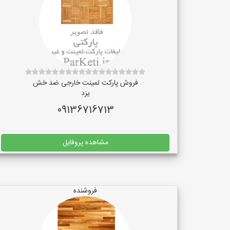
فروش پارکت لمینت خارجی ضد خش
یزد
09136716713
مشاهده پروفایل
فروشنده