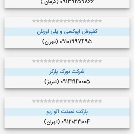
09139259866 (کرمان )
کفپوش اپوکسی و پلی اورتان
09101997495 (تهران)
شرکت تورک پارکر
09142140005 (تبریز)
پارکت لمینت آلواریو
09120321004 (تهران)