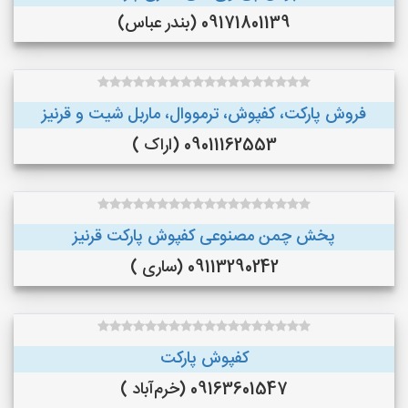
09171801139 (بندر عباس)
فروش پارکت، کفپوش، ترمووال، ماربل شیت و قرنیز
09011162553 (اراک )
پخش چمن مصنوعی کفپوش پارکت قرنیز
09113290242 (ساری )
کفپوش پارکت
09163601547 (خرم‌آباد )