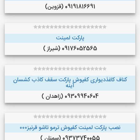
09191816691 (قزوین)
پارکت لمینت
09176052565 (شیراز )
کناف کاغذدیواری کفپوش پارکت سقف کاذب کشسان
آینه
09309940604 (زاهدان )
نصب پارکت لمینت کفپوش ترمو تاشو قرنیز۰۰۰
09373740055 (سمنان )