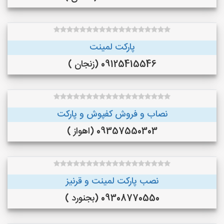
پارکت لمینت
09125415546 (زنجان )
نصاب و فروش کفپوش و پارکت
09357550303 (اهواز )
نصب پارکت لمینت و قرنیز
09308770550 (بجنورد )