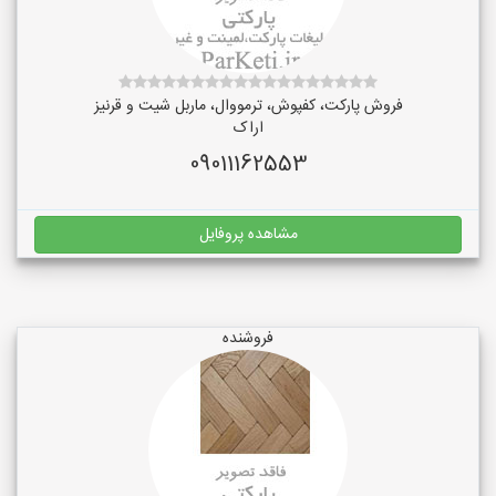
فروش پارکت، کفپوش، ترمووال، ماربل شیت و قرنیز
اراک
09011162553
مشاهده پروفایل
فروشنده