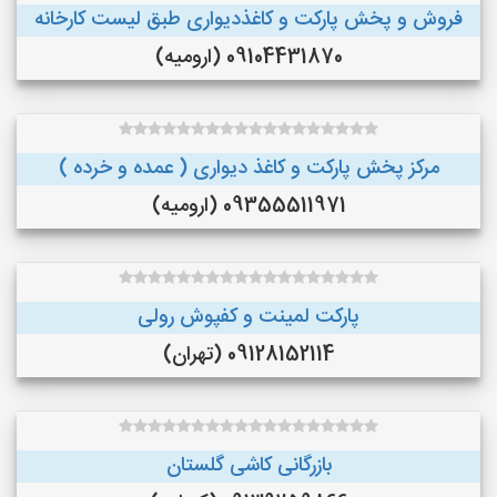
فروش و پخش پارکت و کاغذدیواری طبق لیست کارخانه
09104431870 (ارومیه)
مرکز پخش پارکت و کاغذ دیواری ( عمده و خرده )
09355511971 (ارومیه)
پارکت لمینت و کفپوش رولی
09128152114 (تهران)
بازرگانی کاشی گلستان