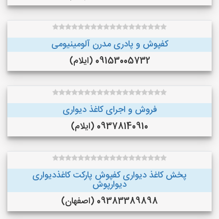
کفپوش و پادری مدرن آلومینیومی
09153005732 (ایلام)
فروش و اجرای کاغذ دیواری
09378140910 (ایلام)
پخش کاغذ دیواری کفپوش پارکت کاغذدیواری
دیوارپوش
09383389898 (اصفهان)