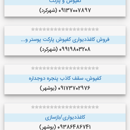
کفپوش و پارکت
09137007897 (شهرکرد)
فروش کاغذدیواری کفپوش پارکت پوستر و...
09919803208 (شهرکرد)
کفپوش، سقف کاذب پنجره دوجداره
09173702976 (بوشهر)
کاغذدیواری/بازسازی
09386486741 (بوشهر)