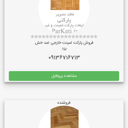
فروش پارکت لمینت خارجی ضد خش
یزد
09136716713
مشاهده پروفایل
فروشنده