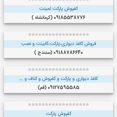
کفپوش پارکت لمینت
09185538776 (کرمانشاه )
فروش کاغذ دیواری،پارکت،کابینت و نصب
09188786640 (سنندج )
کاغذ دیواری و پارکت و کفپوش و کناف و ...
09127595585 (قم)
کفپوش پارکت