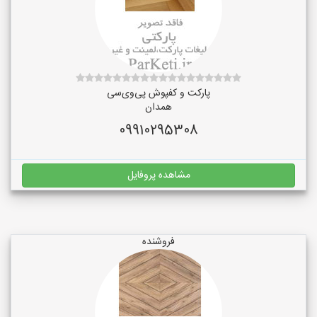
پارکت و کفپوش پی‌وی‌سی
همدان
09910295308
مشاهده پروفایل
فروشنده