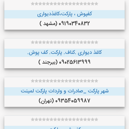
کفپوش ، پارکت،کاغذدیواری
09190340832 (مشهد )
کاغذ دیواری .کناف. پارکت. کف پوش.
09025613999 (بیرجند )
شهر پارکت _صادرات و واردات پارکت لمینت
09354059987 (تهران)