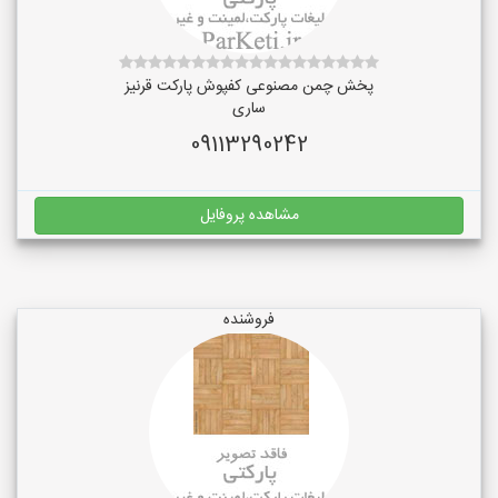
پخش چمن مصنوعی کفپوش پارکت قرنیز
ساری
09113290242
مشاهده پروفایل
فروشنده