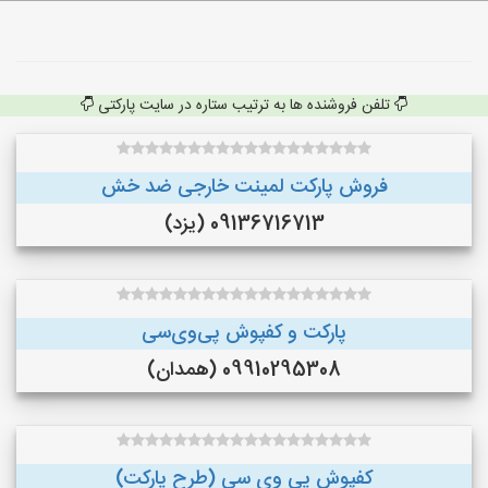
تلفن فروشنده ها به ترتیب ستاره در سایت پارکتی
فروش پارکت لمینت خارجی ضد خش
09136716713 (یزد)
پارکت و کفپوش پی‌وی‌سی
09910295308 (همدان)
کفپوش پی وی سی (طرح پارکت)