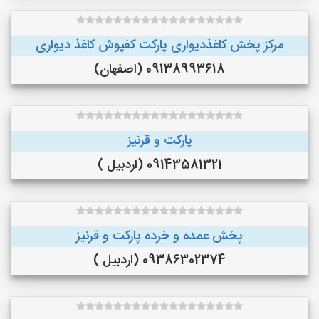
مرکز پخش کاغذدیواری پارکت کفپوش کاغذ دیواری
09138993618 (اصفهان)
پارکت و قرنیز
09143581321 (اردبیل )
پخش عمده و خرده پارکت و قرنیز
09386302374 (اردبیل )