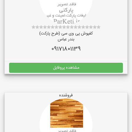
کفپوش پی وی سی (طرح پارکت)
بندر عباس
09171801139
مشاهده پروفایل
فروشنده