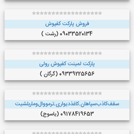
فروش پارکت کفپوش
09033520134 (رشت )
پارکت لمینت کفپوش رولی
09339225656 (گرگان )
سقف‌کاذب‌سپاهان‌.کاغذ‌دیواری.ترمووال‌و‌ماربلشیت
09178419653 (یاسوج)