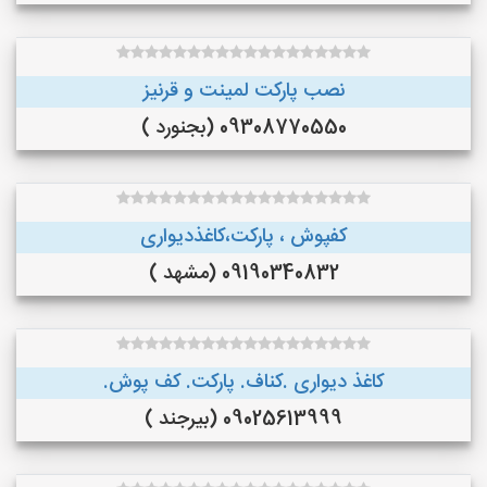
نصب پارکت لمینت و قرنیز
09308770550 (بجنورد )
کفپوش ، پارکت،کاغذدیواری
09190340832 (مشهد )
کاغذ دیواری .کناف. پارکت. کف پوش.
09025613999 (بیرجند )