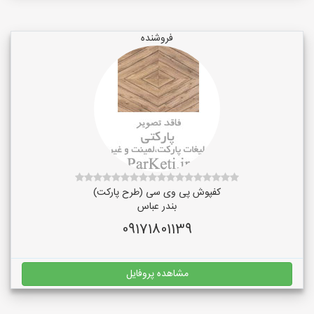
فروشنده
کفپوش پی وی سی (طرح پارکت)
بندر عباس
09171801139
مشاهده پروفایل