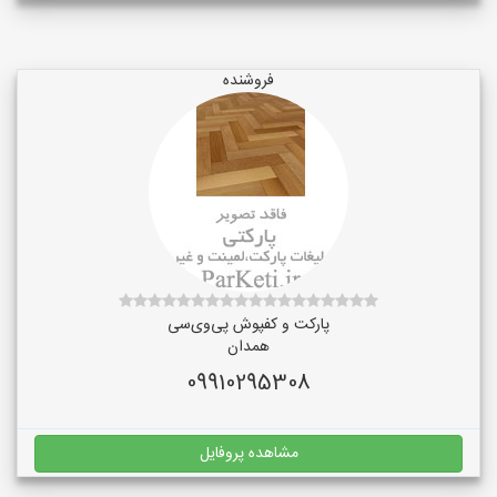
فروشنده
پارکت و کفپوش پی‌وی‌سی
همدان
09910295308
مشاهده پروفایل