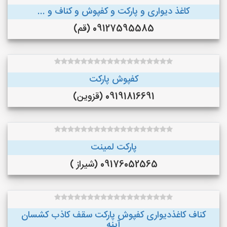
کاغذ دیواری و پارکت و کفپوش و کناف و ...
09127595585 (قم)
کفپوش پارکت
09191816691 (قزوین)
پارکت لمینت
09176052565 (شیراز )
کناف کاغذدیواری کفپوش پارکت سقف کاذب کشسان
آینه