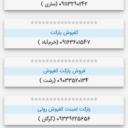
09113290242 (ساری )
کفپوش پارکت
09163601547 (خرم‌آباد )
فروش پارکت کفپوش
09033520134 (رشت )
پارکت لمینت کفپوش رولی
09339225656 (گرگان )