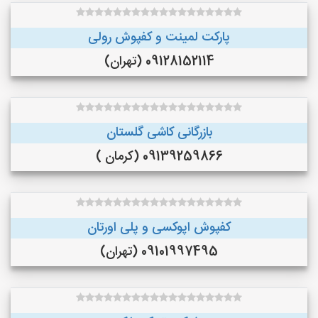
پارکت لمینت و کفپوش رولی
09128152114 (تهران)
بازرگانی کاشی گلستان
09139259866 (کرمان )
کفپوش اپوکسی و پلی اورتان
09101997495 (تهران)