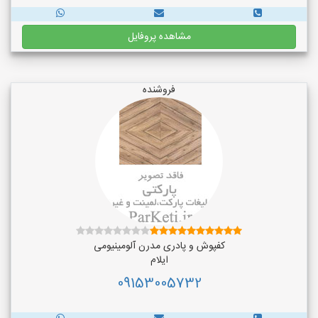
مشاهده پروفایل
فروشنده
کفپوش و پادری مدرن آلومینیومی
ایلام
09153005732