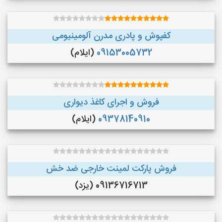
کفپوش و پادری مدرن آلومینیومی
09153005732
(ایلام)
فروش و اجرای کاغذ دیواری
09378140910
(ایلام)
فروش پارکت لمینت خارجی ضد خش
09136716713 (یزد)