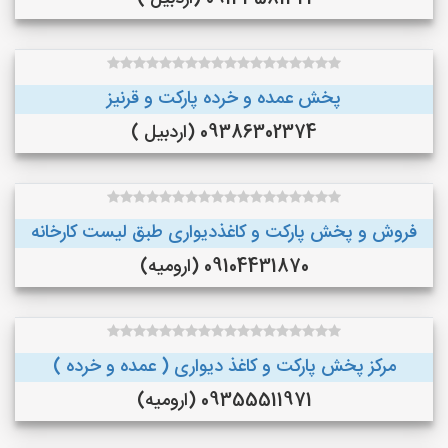
پخش عمده و خرده پارکت و قرنیز
09386302374 (اردبیل )
فروش و پخش پارکت و کاغذدیواری طبق لیست کارخانه
09104431870 (ارومیه)
مرکز پخش پارکت و کاغذ دیواری ( عمده و خرده )
09355511971 (ارومیه)