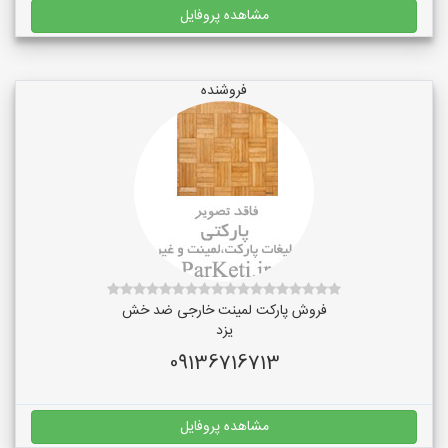
مشاهده پروفایل
فروشنده
فروش پارکت لمینت خارجی ضد خش
یزد
09136716713
مشاهده پروفایل