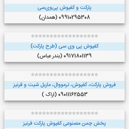
پارکت و کفپوش پی‌وی‌سی
09910295308 (همدان)
کفپوش پی وی سی (طرح پارکت)
09171801139 (بندر عباس)
فروش پارکت، کفپوش، ترمووال، ماربل شیت و قرنیز
09011162553 (اراک )
پخش چمن مصنوعی کفپوش پارکت قرنیز