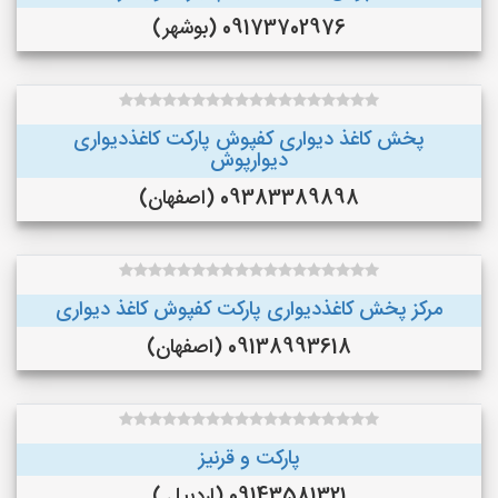
09173702976 (بوشهر)
پخش کاغذ دیواری کفپوش پارکت کاغذدیواری
دیوارپوش
09383389898 (اصفهان)
مرکز پخش کاغذدیواری پارکت کفپوش کاغذ دیواری
09138993618 (اصفهان)
پارکت و قرنیز
09143581321 (اردبیل )