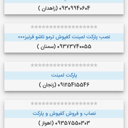
09309940604 (زاهدان )
نصب پارکت لمینت کفپوش ترمو تاشو قرنیز۰۰۰
09373740055 (سمنان )
پارکت لمینت
09125415546 (زنجان )
نصاب و فروش کفپوش و پارکت
09357550303 (اهواز )