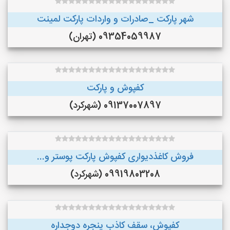
شهر پارکت _صادرات و واردات پارکت لمینت
09354059987 (تهران)
کفپوش و پارکت
09137007897 (شهرکرد)
فروش کاغذدیواری کفپوش پارکت پوستر و...
09919803208 (شهرکرد)
کفپوش، سقف کاذب پنجره دوجداره