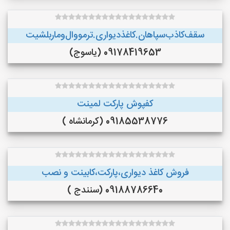
سقف‌کاذب‌سپاهان‌.کاغذ‌دیواری.ترمووال‌و‌ماربلشیت
09178419653 (یاسوج)
کفپوش پارکت لمینت
09185538776 (کرمانشاه )
فروش کاغذ دیواری،پارکت،کابینت و نصب
09188786640 (سنندج )