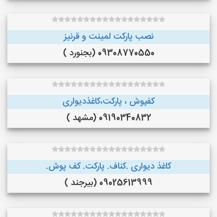
نصب پارکت لمینت و قرنیز
09308770550 (بجنورد )
کفپوش ، پارکت،کاغذدیواری
09190340832 (مشهد )
کاغذ دیواری .کناف. پارکت. کف پوش.
09025613999 (بیرجند )