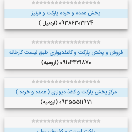
پخش عمده و خرده پارکت و قرنیز
09386302374 (اردبیل )
فروش و پخش پارکت و کاغذدیواری طبق لیست کارخانه
09104431870 (ارومیه)
مرکز پخش پارکت و کاغذ دیواری ( عمده و خرده )
09355511971 (ارومیه)
پارکت لمینت و کفپوش رولی