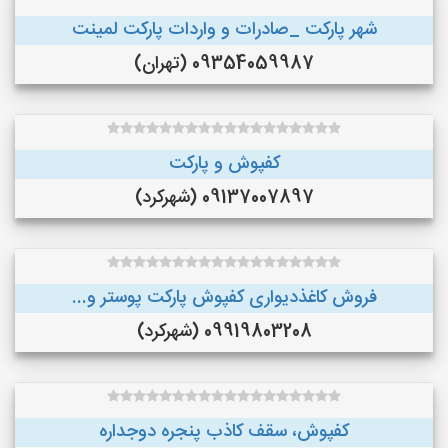
شهر پارکت _صادرات و واردات پارکت لمینت
09354059987 (تهران)
کفپوش و پارکت
09137007897 (شهرکرد)
فروش کاغذدیواری کفپوش پارکت پوستر و...
09919803208 (شهرکرد)
کفپوش، سقف کاذب پنجره دوجداره