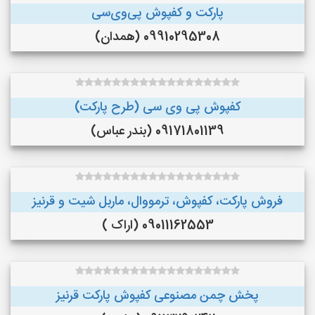
پارکت و کفپوش پی‌وی‌سی
09910295308 (همدان)
کفپوش پی وی سی (طرح پارکت)
09171801139 (بندر عباس)
فروش پارکت، کفپوش، ترمووال، ماربل شیت و قرنیز
09011162553 (اراک )
پخش چمن مصنوعی کفپوش پارکت قرنیز