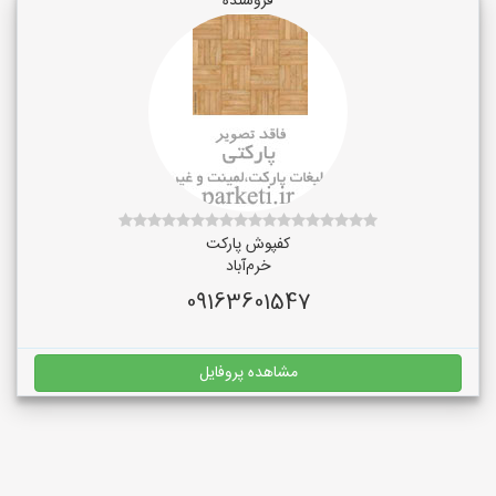
فروشنده
کفپوش پارکت
خرم‌آباد
09163601547
مشاهده پروفایل