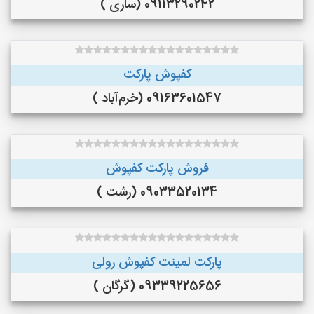
09113290242 (ساری )
کفپوش پارکت
09163601547 (خرم‌آباد )
فروش پارکت کفپوش
09033520134 (رشت )
پارکت لمینت کفپوش رولی
09339225656 (گرگان )