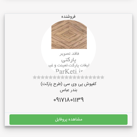
فروشنده
کفپوش پی وی سی (طرح پارکت)
بندر عباس
09171801139
مشاهده پروفایل