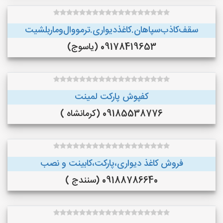
سقف‌کاذب‌سپاهان‌.کاغذ‌دیواری.ترمووال‌و‌ماربلشیت
09178419653 (یاسوج)
کفپوش پارکت لمینت
09185538776 (کرمانشاه )
فروش کاغذ دیواری،پارکت،کابینت و نصب
09188786640 (سنندج )