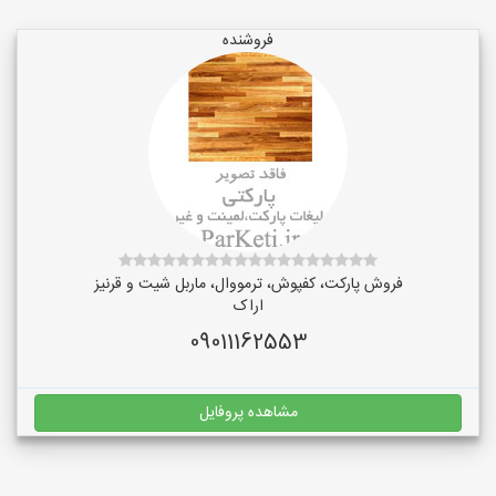
فروشنده
فروش پارکت، کفپوش، ترمووال، ماربل شیت و قرنیز
اراک
09011162553
مشاهده پروفایل