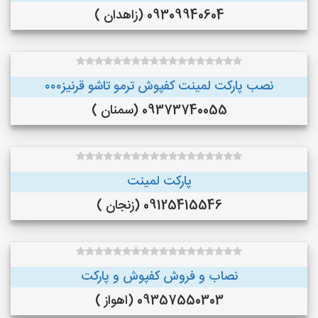
09309940604 (زاهدان )
نصب پارکت لمینت کفپوش ترمو تاشو قرنیز۰۰۰
09373740055 (سمنان )
پارکت لمینت
09125415546 (زنجان )
نصاب و فروش کفپوش و پارکت
09357550303 (اهواز )