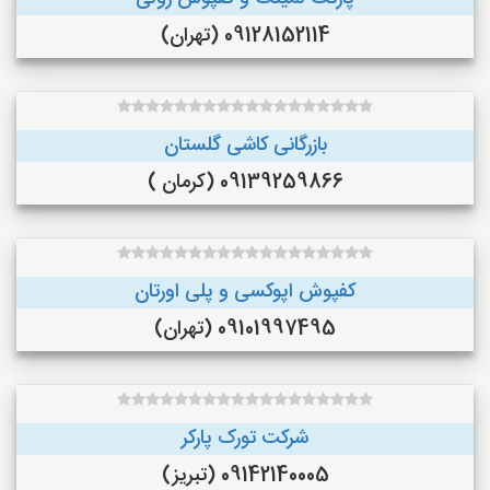
09128152114 (تهران)
بازرگانی کاشی گلستان
09139259866 (کرمان )
کفپوش اپوکسی و پلی اورتان
09101997495 (تهران)
شرکت تورک پارکر
09142140005 (تبریز)