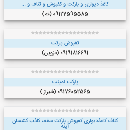
کاغذ دیواری و پارکت و کفپوش و کناف و ...
09127595585 (قم)
کفپوش پارکت
09191816691 (قزوین)
پارکت لمینت
09176052565 (شیراز )
کناف کاغذدیواری کفپوش پارکت سقف کاذب کشسان
آینه