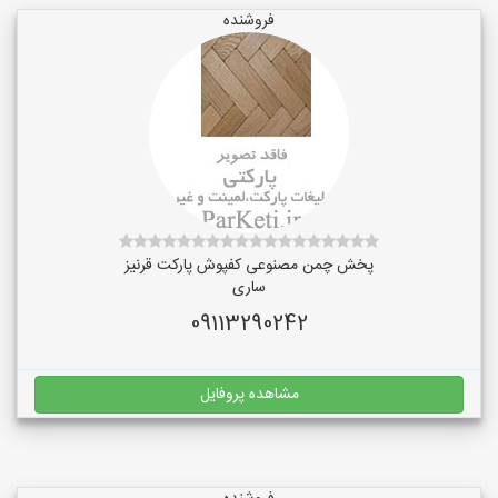
فروشنده
پخش چمن مصنوعی کفپوش پارکت قرنیز
ساری
09113290242
مشاهده پروفایل