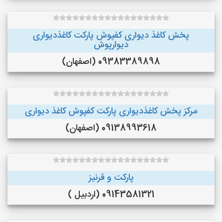
پخش کاغذ دیواری کفپوش پارکت کاغذدیواری
دیوارپوش
09383389898 (اصفهان)
مرکز پخش کاغذدیواری پارکت کفپوش کاغذ دیواری
09138993618 (اصفهان)
پارکت و قرنیز
09143581321 (اردبیل )