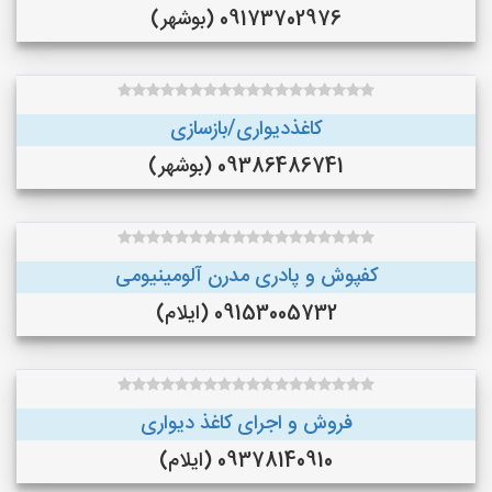
09173702976 (بوشهر)
کاغذدیواری/بازسازی
09386486741 (بوشهر)
کفپوش و پادری مدرن آلومینیومی
09153005732 (ایلام)
فروش و اجرای کاغذ دیواری
09378140910 (ایلام)