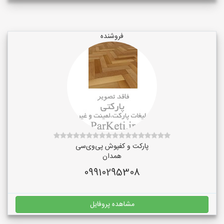
فروشنده
پارکت و کفپوش پی‌وی‌سی
همدان
09910295308
مشاهده پروفایل