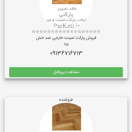
فروش پارکت لمینت خارجی ضد خش
یزد
09136716713
مشاهده پروفایل
فروشنده