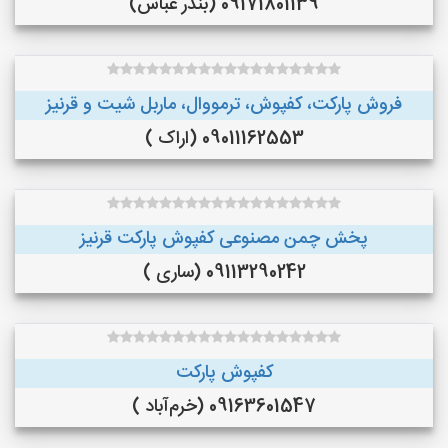
09171801139 (بندر عباس)
فروش پارکت، کفپوش، ترمووال، ماربل شیت و قرنیز
09011162553 (اراک )
پخش چمن مصنوعی کفپوش پارکت قرنیز
09113290242 (ساری )
کفپوش پارکت
09163601547 (خرم‌آباد )