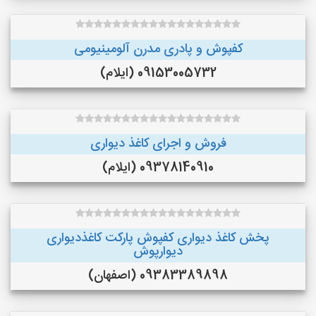
کفپوش و پادری مدرن آلومینیومی
09153005732 (ایلام)
فروش و اجرای کاغذ دیواری
09378140910 (ایلام)
پخش کاغذ دیواری کفپوش پارکت کاغذدیواری
دیوارپوش
09383389898 (اصفهان)