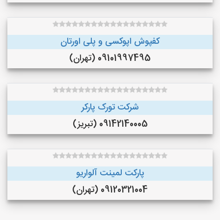
کفپوش اپوکسی و پلی اورتان
09101997495 (تهران)
شرکت تورک پارکر
09142140005 (تبریز)
پارکت لمینت آلواریو
09120321004 (تهران)