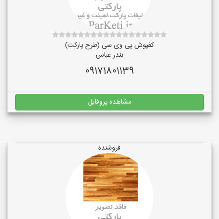
کفپوش پی وی سی (طرح پارکت)
بندر عباس
09171801139
مشاهده پروفایل
فروشنده