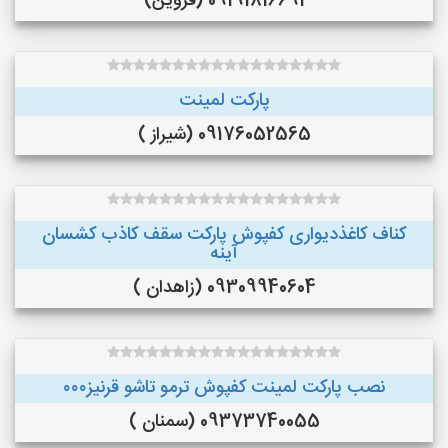
09191816691 (قزوین)
پارکت لمینت
09176052565 (شیراز )
کناف کاغذدیواری کفپوش پارکت سقف کاذب کشسان
آینه
09309940604 (زاهدان )
نصب پارکت لمینت کفپوش ترمو تاشو قرنیز۰۰۰
09373740055 (سمنان )