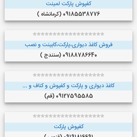
کفپوش پارکت لمینت
09185538776 (کرمانشاه )
فروش کاغذ دیواری،پارکت،کابینت و نصب
09188786640 (سنندج )
کاغذ دیواری و پارکت و کفپوش و کناف و ...
09127595585 (قم)
کفپوش پارکت