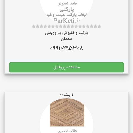
پارکت و کفپوش پی‌وی‌سی
همدان
09910295308
مشاهده پروفایل
فروشنده