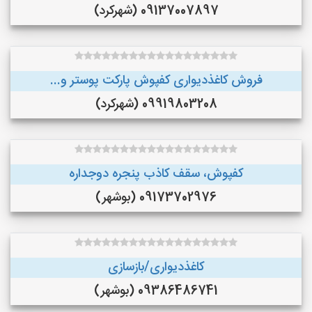
09137007897 (شهرکرد)
فروش کاغذدیواری کفپوش پارکت پوستر و...
09919803208 (شهرکرد)
کفپوش، سقف کاذب پنجره دوجداره
09173702976 (بوشهر)
کاغذدیواری/بازسازی
09386486741 (بوشهر)