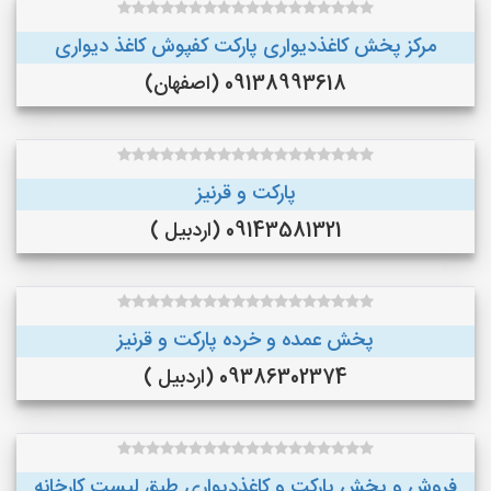
مرکز پخش کاغذدیواری پارکت کفپوش کاغذ دیواری
09138993618 (اصفهان)
پارکت و قرنیز
09143581321 (اردبیل )
پخش عمده و خرده پارکت و قرنیز
09386302374 (اردبیل )
فروش و پخش پارکت و کاغذدیواری طبق لیست کارخانه