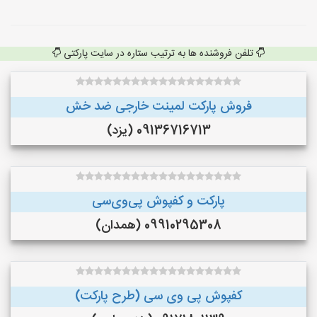
تلفن فروشنده ها به ترتیب ستاره در سایت پارکتی
فروش پارکت لمینت خارجی ضد خش
09136716713 (یزد)
پارکت و کفپوش پی‌وی‌سی
09910295308 (همدان)
کفپوش پی وی سی (طرح پارکت)