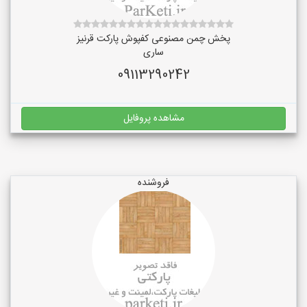
پخش چمن مصنوعی کفپوش پارکت قرنیز
ساری
09113290242
مشاهده پروفایل
فروشنده