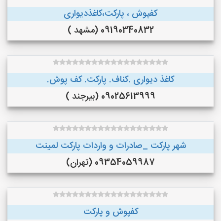
کفپوش ، پارکت،کاغذدیواری
09190340832 (مشهد )
کاغذ دیواری .کناف. پارکت. کف پوش.
09025613999 (بیرجند )
شهر پارکت _صادرات و واردات پارکت لمینت
09354059987 (تهران)
کفپوش و پارکت