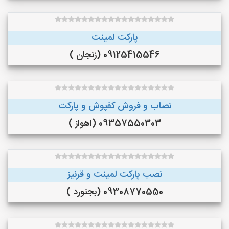
پارکت لمینت
09125415546 (زنجان )
نصاب و فروش کفپوش و پارکت
09357550303 (اهواز )
نصب پارکت لمینت و قرنیز
09308770550 (بجنورد )