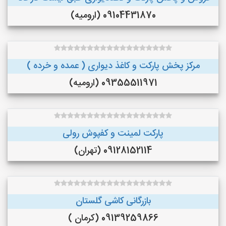
09104431870 (ارومیه)
مرکز پخش پارکت و کاغذ دیواری ( عمده و خرده )
09355511971 (ارومیه)
پارکت لمینت و کفپوش رولی
09128152114 (تهران)
بازرگانی کاشی گلستان
09139259866 (کرمان )