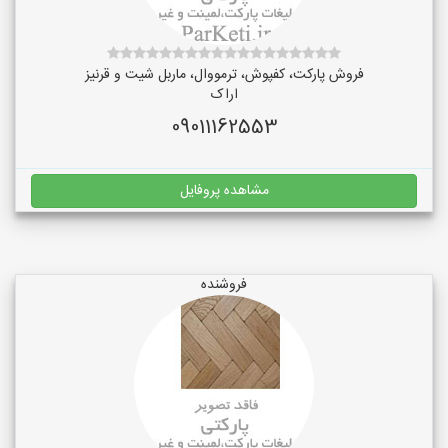
فروش پارکت، کفپوش، ترمووال، ماربل شیت و قرنیز
اراک
09011162553
مشاهده پروفایل
فروشنده