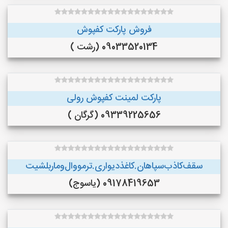
فروش پارکت کفپوش
09033520134 (رشت )
پارکت لمینت کفپوش رولی
09339225656 (گرگان )
سقف‌کاذب‌سپاهان‌.کاغذ‌دیواری.ترمووال‌و‌ماربلشیت
09178419653 (یاسوج)