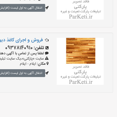
انتقال آگهی به اول لیست (افزایش 
فروش و اجرای کاغذ دیو
تلفن:
09378140910
لطفا پس از تماس با آگهی دهنده بگوی
سایت «پارکتی»،یک سایت تبلیغا
مکان:
ایلام - ایلام
انتقال آگهی به اول لیست (افزایش 