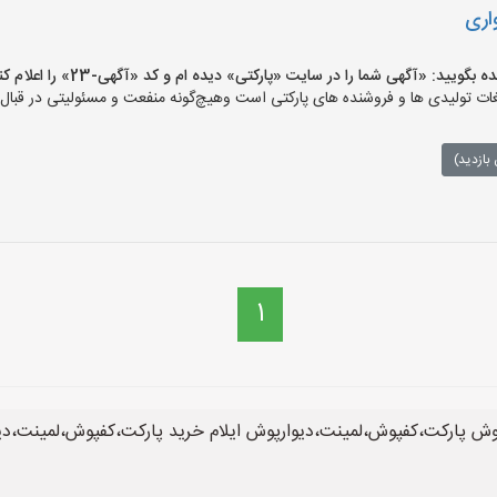
اری
ید: «آگهی شما را در سایت «پارکتی» دیده ام و کد «آگهی-23» را اعلام کنید»
ت تولیدی ها و فروشنده های پارکتی است وهیچ‌گونه منفعت و مسئولیتی در قبال م
بازدید)
1
ش پارکت،کفپوش،لمینت،دیوارپوش ایلام خرید پارکت،کفپوش،لمینت،دیوا