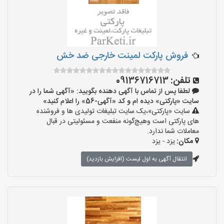
فروش پارکت لمینت خارجی ضد خش
تلفن:
09136716713
لطفا پس از تماس با آگهی دهنده بگویید: «آگهی شما را در
سایت «پارکتی» دیده ام و کد «آگهی-56» را اعلام کنید»
سایت «پارکتی»،یک سایت تبلیغات تولیدی ها و فروشنده
های پارکتی است وهیچ‌گونه منفعت و مسئولیتی در قبال
معاملات شما ندارد.
مکان:
یزد - یزد
انتقال آگهی به اول لیست (افزایش بازدید)