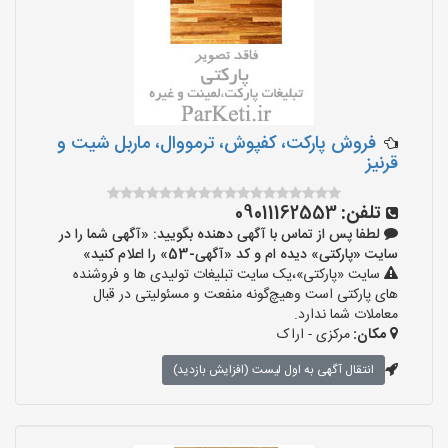
فروش پارکت، کفپوش، ترمووال، ماربل شیت و
قرنیز
تلفن:
09011162553
لطفا پس از تماس با آگهی دهنده بگویید: «آگهی شما را در
سایت «پارکتی» دیده ام و کد «آگهی-53» را اعلام کنید»
سایت «پارکتی»،یک سایت تبلیغات تولیدی ها و فروشنده
های پارکتی است وهیچ‌گونه منفعت و مسئولیتی در قبال
معاملات شما ندارد.
مکان:
مرکزی - اراک
انتقال آگهی به اول لیست (افزایش بازدید)