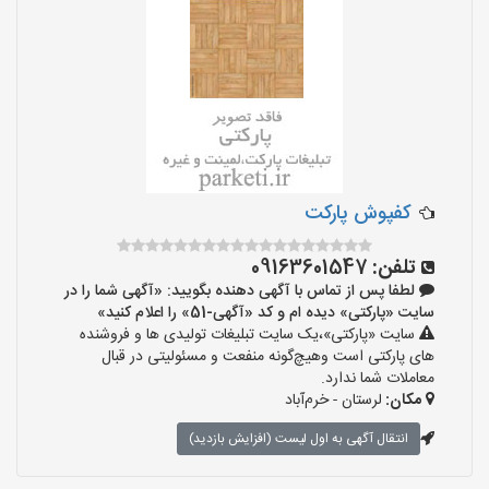
کفپوش پارکت
تلفن:
09163601547
لطفا پس از تماس با آگهی دهنده بگویید: «آگهی شما را در
سایت «پارکتی» دیده ام و کد «آگهی-51» را اعلام کنید»
سایت «پارکتی»،یک سایت تبلیغات تولیدی ها و فروشنده
های پارکتی است وهیچ‌گونه منفعت و مسئولیتی در قبال
معاملات شما ندارد.
مکان:
لرستان - خرم‌آباد
انتقال آگهی به اول لیست (افزایش بازدید)