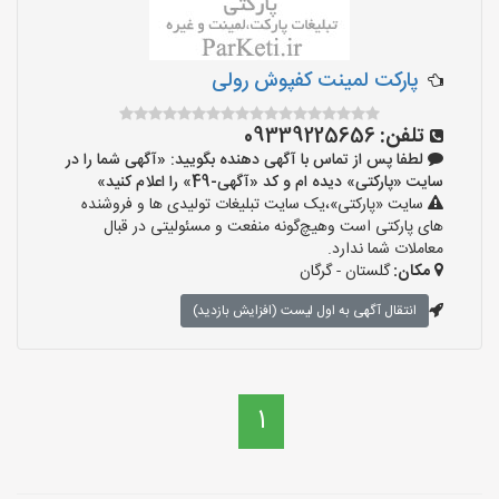
پارکت لمینت کفپوش رولی
تلفن:
09339225656
لطفا پس از تماس با آگهی دهنده بگویید: «آگهی شما را در
سایت «پارکتی» دیده ام و کد «آگهی-49» را اعلام کنید»
سایت «پارکتی»،یک سایت تبلیغات تولیدی ها و فروشنده
های پارکتی است وهیچ‌گونه منفعت و مسئولیتی در قبال
معاملات شما ندارد.
مکان:
گلستان - گرگان
انتقال آگهی به اول لیست (افزایش بازدید)
1