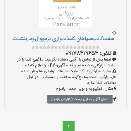
سقف‌کاذب‌سپاهان‌.کاغذ‌دیواری.ترمووال‌و‌ماربلشیت
تلفن:
09178419653
لطفا پس از تماس با آگهی دهنده بگویید: «آگهی شما را در
سایت «پارکتی» دیده ام و کد «آگهی-47» را اعلام کنید»
سایت «پارکتی»،یک سایت تبلیغات تولیدی ها و فروشنده
های پارکتی است وهیچ‌گونه منفعت و مسئولیتی در قبال
معاملات شما ندارد.
مکان:
کهگیلویه و بویر احمد - یاسوج
انتقال آگهی به اول لیست (افزایش بازدید)
1