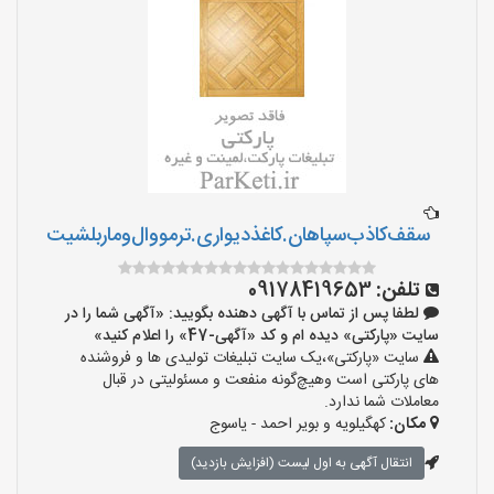
سقف‌کاذب‌سپاهان‌.کاغذ‌دیواری.ترمووال‌و‌ماربلشیت
تلفن:
09178419653
لطفا پس از تماس با آگهی دهنده بگویید: «آگهی شما را در
سایت «پارکتی» دیده ام و کد «آگهی-47» را اعلام کنید»
سایت «پارکتی»،یک سایت تبلیغات تولیدی ها و فروشنده
های پارکتی است وهیچ‌گونه منفعت و مسئولیتی در قبال
معاملات شما ندارد.
مکان:
کهگیلویه و بویر احمد - یاسوج
انتقال آگهی به اول لیست (افزایش بازدید)