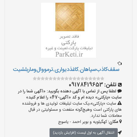
سقف‌کاذب‌سپاهان‌.کاغذ‌دیواری.ترمووال‌و‌ماربلشیت
تلفن:
09178419653
لطفا پس از تماس با آگهی دهنده بگویید: «آگهی شما را در
سایت «پارکتی» دیده ام و کد «آگهی-47» را اعلام کنید»
سایت «پارکتی»،یک سایت تبلیغات تولیدی ها و فروشنده
های پارکتی است وهیچ‌گونه منفعت و مسئولیتی در قبال
معاملات شما ندارد.
مکان:
کهگیلویه و بویر احمد - یاسوج
انتقال آگهی به اول لیست (افزایش بازدید)