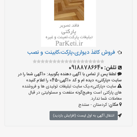
فروش کاغذ دیواری،پارکت،کابینت و نصب
تلفن:
09188786640
لطفا پس از تماس با آگهی دهنده بگویید: «آگهی شما را در
سایت «پارکتی» دیده ام و کد «آگهی-45» را اعلام کنید»
سایت «پارکتی»،یک سایت تبلیغات تولیدی ها و فروشنده
های پارکتی است وهیچ‌گونه منفعت و مسئولیتی در قبال
معاملات شما ندارد.
مکان:
کردستان - سنندج
انتقال آگهی به اول لیست (افزایش بازدید)