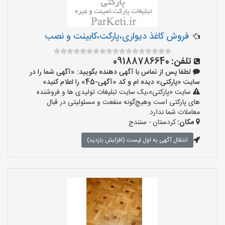
فروش کاغذ دیواری،پارکت،کابینت و نصب
تلفن:
09188786640
لطفا پس از تماس با آگهی دهنده بگویید: «آگهی شما را در
سایت «پارکتی» دیده ام و کد «آگهی-45» را اعلام کنید»
سایت «پارکتی»،یک سایت تبلیغات تولیدی ها و فروشنده
های پارکتی است وهیچ‌گونه منفعت و مسئولیتی در قبال
معاملات شما ندارد.
مکان:
کردستان - سنندج
انتقال آگهی به اول لیست (افزایش بازدید)