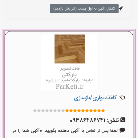
انتقال آگهی به اول لیست (افزایش بازدید)
کاغذدیواری/بازسازی
تلفن:
09386486741
لطفا پس از تماس با آگهی دهنده بگویید: «آگهی شما را در