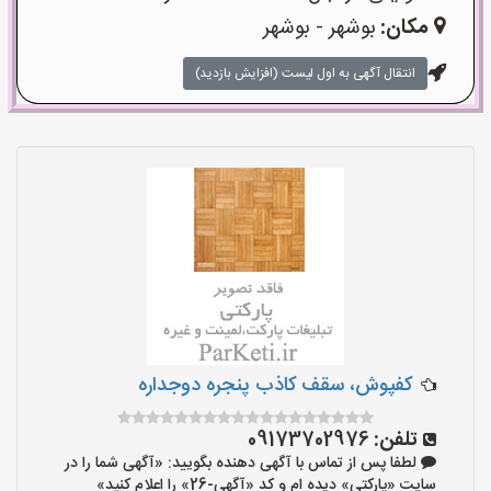
مکان:
بوشهر - بوشهر
انتقال آگهی به اول لیست (افزایش بازدید)
کفپوش، سقف کاذب پنجره دوجداره
تلفن:
09173702976
لطفا پس از تماس با آگهی دهنده بگویید: «آگهی شما را در
سایت «پارکتی» دیده ام و کد «آگهی-26» را اعلام کنید»