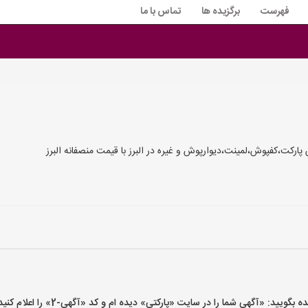
فهرست
برگزیده ها
تماس با ما
ارکت،کفپوش،لمینت،دیوارپوش و غیره در البرز با قیمت منصفانه البرز
ید: «آگهی شما را در سایت «پارکتی» دیده ام و کد «آگهی-2» را اعلام کنید»