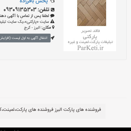
پخش باقرزاده
تلفن:
09309135303
لطفا پس از تماس با آگهی دهنده بگوی
سایت «پارکتی»،یک سایت تبلیغا
مکان:
البرز - کرج
انتقال آگهی به اول لیست (افزایش 
فروشنده های پارکت البرز فروشنده های پارکت،لمینت،کف