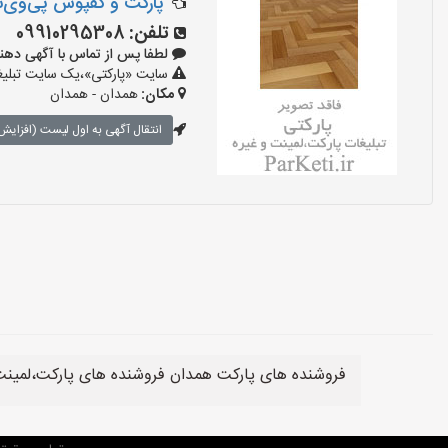
پارکت و کفپوش پی‌وی‌
تلفن:
09910295308
لطفا پس از تماس با آگهی دهنده بگوی
سایت «پارکتی»،یک سایت تبلیغا
مکان:
همدان - همدان
انتقال آگهی به اول لیست (افزایش 
فروشنده های پارکت همدان فروشنده های پارکت،لمینت