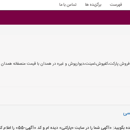
فهرست
برگزیده ها
تماس با ما
روش پارکت،کفپوش،لمینت،دیوارپوش و غیره در همدان با قیمت منصفانه همدان
سی
ید: «آگهی شما را در سایت «پارکتی» دیده ام و کد «آگهی-55» را اعلام کنید»