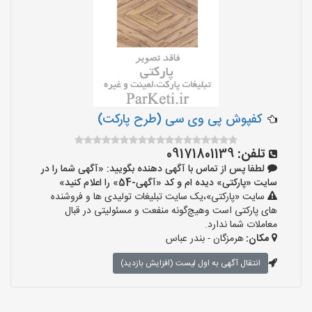
کفپوش پی وی سی (طرح پارکت)
تلفن:
09171801139
لطفا پس از تماس با آگهی دهنده بگویید: «آگهی شما را در
سایت «پارکتی» دیده ام و کد «آگهی-54» را اعلام کنید»
سایت «پارکتی»،یک سایت تبلیغات تولیدی ها و فروشنده
های پارکتی است وهیچ‌گونه منفعت و مسئولیتی در قبال
معاملات شما ندارد.
مکان:
هرمزگان - بندر عباس
انتقال آگهی به اول لیست (افزایش بازدید)