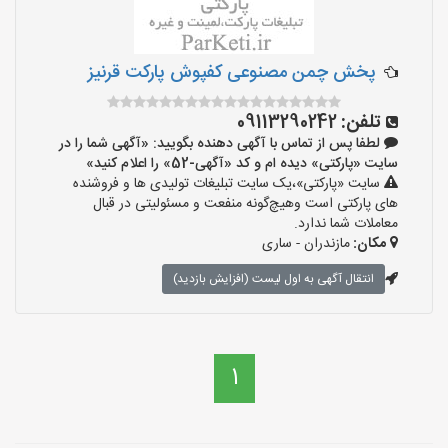
پخش چمن مصنوعی کفپوش پارکت قرنیز
تلفن:
09113290242
لطفا پس از تماس با آگهی دهنده بگویید: «آگهی شما را در
سایت «پارکتی» دیده ام و کد «آگهی-52» را اعلام کنید»
سایت «پارکتی»،یک سایت تبلیغات تولیدی ها و فروشنده
های پارکتی است وهیچ‌گونه منفعت و مسئولیتی در قبال
معاملات شما ندارد.
مکان:
مازندران - ساری
انتقال آگهی به اول لیست (افزایش بازدید)
1