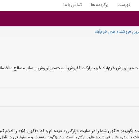
فهرست
برگزیده ها
تماس با ما
ین فروشنده های خرم‌آباد
،دیوارپوش خرم‌آباد خرید پارکت،کفپوش،لمینت،دیوارپوش و سایر مصالح ساختمانی 
ید: «آگهی شما را در سایت «پارکتی» دیده ام و کد «آگهی-51» را اعلام کنید»
ت تولیدی ها و فروشنده های پارکتی است وهیچ‌گونه منفعت و مسئولیتی در قبال م