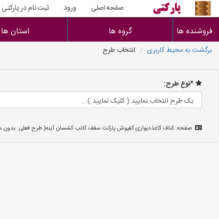
صفحه اصلی
ورود
ثبت نام در پارکتی
فروشنده ها
گروه ها
استان ها
برگشت به محیط کاربری
انتخاب طرح
*نوع طرح:
صفحه: کناف کاغذدیواری کفپوش پارکت سقف کاذب کشسان آینه( طرح فعلی: بدون ست